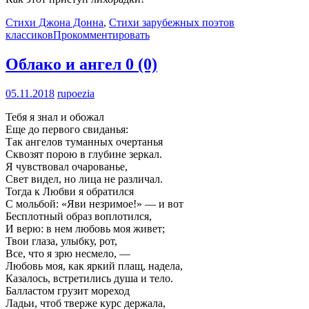
Стихи Джона Донна
,
Стихи зарубежных поэтов
классиков
Прокомментировать
Облако и ангел
0 (0)
05.11.2018
rupoezia
Тебя я знал и обожал
Еще до первого свиданья:
Так ангелов туманных очертанья
Сквозят порою в глубине зеркал.
Я чувствовал очарованье,
Свет видел, но лица не различал.
Тогда к Любви я обратился
С мольбой: «Яви незримое!» — и вот
Бесплотный образ воплотился,
И верю: в нем любовь моя живет;
Твои глаза, улыбку, рот,
Все, что я зрю несмело, —
Любовь моя, как яркий плащ, надела,
Казалось, встретились душа и тело.
Балластом грузит мореход
Ладьи, чтоб тверже курс держала,