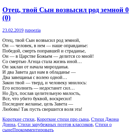
Отец, твой Сын возвысил род земной
0
(0)
23.02.2019
rupoezia
Отец, твой Сын возвысил род земной,
Он — человек, в нем — наше оправданье:
Победой, смерть поправшей и страданье,
Он — в Царстве Божьем — делится со мной!
Со смертью Агнца стала жизнь иной…
Он заклан от начала мирозданья.
И два Завета дал нам в обладанье —
Два завещанья с волею одной…
Закон твой — тверд, и человеку мнилось:
Его исполнить — недостанет сил…
Но Дух, послав целительную милость,
Все, что убито буквой, воскресил!
Последнее желанье, цель Завета —
Любовь! Так пусть свершится воля эта!
Короткие стихи
,
Короткие стихи про сына
,
Стихи Джона
Донна
,
Стихи зарубежных поэтов классиков
,
Стихи о
сыне
Прокомментировать