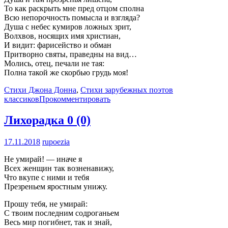
То как раскрыть мне пред отцом сполна
Всю непорочность помысла и взгляда?
Душа с небес кумиров ложных зрит,
Волхвов, носящих имя христиан,
И видит: фарисейство и обман
Притворно святы, праведны на вид…
Молись, отец, печали не тая:
Полна такой же скорбью грудь моя!
Стихи Джона Донна
,
Стихи зарубежных поэтов
классиков
Прокомментировать
Лихорадка
0 (0)
17.11.2018
rupoezia
Не умирай! — иначе я
Всех женщин так возненавижу,
Что вкупе с ними и тебя
Презреньем яростным унижу.
Прошу тебя, не умирай:
С твоим последним содроганьем
Весь мир погибнет, так и знай,