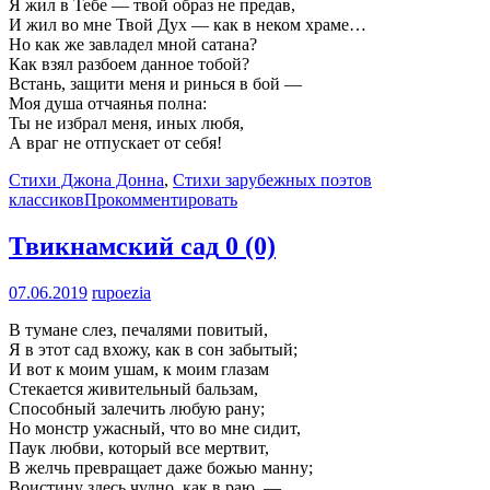
Я жил в Тебе — твой образ не предав,
И жил во мне Твой Дух — как в неком храме…
Но как же завладел мной сатана?
Как взял разбоем данное тобой?
Встань, защити меня и ринься в бой —
Моя душа отчаянья полна:
Ты не избрал меня, иных любя,
А враг не отпускает от себя!
Стихи Джона Донна
,
Стихи зарубежных поэтов
классиков
Прокомментировать
Твикнамский сад
0 (0)
07.06.2019
rupoezia
В тумане слез, печалями повитый,
Я в этот сад вхожу, как в сон забытый;
И вот к моим ушам, к моим глазам
Стекается живительный бальзам,
Способный залечить любую рану;
Но монстр ужасный, что во мне сидит,
Паук любви, который все мертвит,
В желчь превращает даже божью манну;
Воистину здесь чудно, как в раю, —