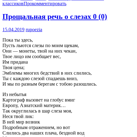
классиков
Прокомментировать
Прощальная речь о слезах
0 (0)
15.04.2019
rupoezia
Пока ты здесь,
Пусть льются слезы по моим щекам,
Они — монеты, твой на них чекан,
Твое лицо им сообщает вес,
Им придана
Твоя цена;
Эмблемы многих бедствий в них слились,
Ты с каждою слезой спадаешь вниз,
И мы по разным берегам с тобою разошлись.
Из небытья
Картограф вызовет на глобус вмиг
Европу, Азиатский материк…
Так округлилась в шар слеза моя,
Неся твой лик:
В ней мир возник
Подробным отражением, но вот
Слились два наших плача, бездной вод