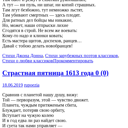
А тут — ни пуль, ни шпаг, ни копий страшных.
Там лгут безбожно, тут немножко льстят,
Там убивают смертных — здесь плодят.
Для ратных дел бойцы мы никакие,
Но, может, наши отпрыски лихие
Сгодятся в строй. Не всем же воевать:
Кому-то надо и клинки ковать;
Есть мастера щитов, доспехов, ранцев…
Давай с тобою делать новобранцев!
Стихи Джона Донна
,
Стихи зарубежных поэтов классиков
,
Стихи о любви классиков
Прокомментировать
Страстная пятница 1613 года
0 (0)
18.06.2019
rupoezia
Сравнив с планетой нашу душу, вижу:
Той — перворазум, этой — чувство движет.
Планета, чуждым притяженьем сбита,
Блуждает, потеряв свою орбиту,
Вступает на чужую колею
И в год едва ли раз найдет свою.
И суета так нами управляет —