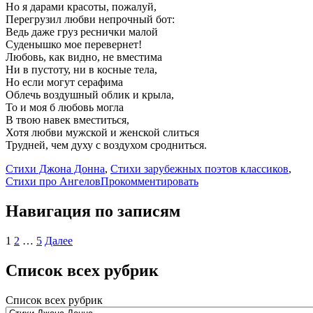
Но я дарами красоты, пожалуй,
Перегрузил любви непрочный бот:
Ведь даже груз реснички малой
Суденышко мое перевернет!
Любовь, как видно, не вместима
Ни в пустоту, ни в косные тела,
Но если могут серафима
Облечь воздушный облик и крыла,
То и моя б любовь могла
В твою навек вместиться,
Хотя любви мужской и женской слиться
Трудней, чем духу с воздухом сродниться.
Стихи Джона Донна
,
Стихи зарубежных поэтов классиков
,
Стихи про Ангелов
Прокомментировать
Навигация по записям
1
2
…
5
Далее
Список всех рубрик
Список всех рубрик