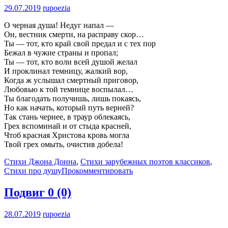
29.07.2019
rupoezia
О черная душа! Недуг напал —
Он, вестник смерти, на расправу скор…
Ты — тот, кто край свой предал и с тех пор
Бежал в чужие страны и пропал;
Ты — тот, кто воли всей душой желал
И проклинал темницу, жалкий вор,
Когда ж услышал смертный приговор,
Любовью к той темнице воспылал…
Ты благодать получишь, лишь покаясь,
Но как начать, который путь верней?
Так стань чернее, в траур облекаясь,
Грех вспоминай и от стыда красней,
Чтоб красная Христова кровь могла
Твой грех омыть, очистив добела!
Стихи Джона Донна
,
Стихи зарубежных поэтов классиков
,
Стихи про душу
Прокомментировать
Подвиг
0 (0)
28.07.2019
rupoezia