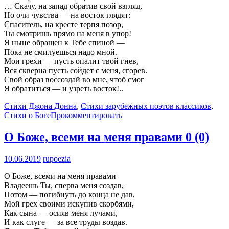
… Скачу, на запад обратив свой взгляд,
Но очи чувства — на восток глядят:
Спаситель, на кресте терпя позор,
Ты смотришь прямо на меня в упор!
Я ныне обращен к Тебе спиной —
Пока не смилуешься надо мной.
Мои грехи — пусть опалит твой гнев,
Вся скверна пусть сойдет с меня, сгорев.
Свой образ воссоздай во мне, чтоб смог
Я обратиться — и узреть восток!..
Стихи Джона Донна
,
Стихи зарубежных поэтов классиков
,
Стихи о Боге
Прокомментировать
О Боже, всеми на меня правами
0 (0)
10.06.2019
rupoezia
О Боже, всеми на меня правами
Владеешь Ты, сперва меня создав,
Потом — погибнуть до конца не дав,
Мой грех своими искупив скорбями,
Как сына — осияв меня лучами,
И как слуге — за все труды воздав.