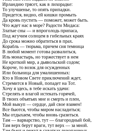
Ирландию трясет, как в лихорадке:
То улучшенье, то опять припадки.
Придется, видно, ей кишки промыть
Да кровь пустить — поможет, может быть.
Что ждет нас в море? Радости Мидаса:
Златые сны — и впроголодь припаса,
Под жгучим солнцем в гибельных краях
До срока можно обратиться в прах.
Корабль — тюрьма, причем сия темница
В любой момент готова развалиться,
Иль монастырь, но торжествует в нем
Не кроткий мир, а дьявольский содом;
Короче, то возок для осужденных
Или больница для умалишенных:
Кто в Новом Свете приключений ждет,
Стремится в Новый, попадет на Тот.
Хочу я здесь, в тебе искать удачи:
Стрелять и влагой истекать горячей,
В твоих объятьях мне и смерть и плен,
Мой выкуп — сердце, дай свое взамен!
Все бьются, чтобы миром насладиться;
Мы отдыхаем, чтобы вновь сразиться.
Там — варварство, тут — благородный бой,
Там верх берут враги, тут верх — за мной.
Там бьют и режут в схватках рукопашных,