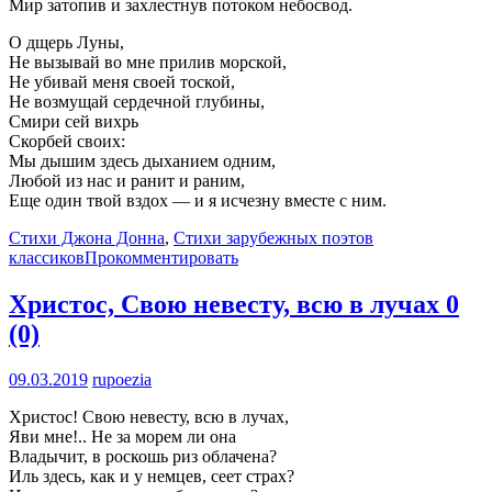
Мир затопив и захлестнув потоком небосвод.
О дщерь Луны,
Не вызывай во мне прилив морской,
Не убивай меня своей тоской,
Не возмущай сердечной глубины,
Смири сей вихрь
Скорбей своих:
Мы дышим здесь дыханием одним,
Любой из нас и ранит и раним,
Еще один твой вздох — и я исчезну вместе с ним.
Стихи Джона Донна
,
Стихи зарубежных поэтов
классиков
Прокомментировать
Христос, Свою невесту, всю в лучах
0
(0)
09.03.2019
rupoezia
Христос! Свою невесту, всю в лучах,
Яви мне!.. Не за морем ли она
Владычит, в роскошь риз облачена?
Иль здесь, как и у немцев, сеет страх?