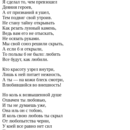
Я сделал то, чем превзошел
Деяния героев,
А от признаний я ушел,
Тем подвиг свой утроив.
Не стану тайну открывать
Как резать лунный камень,
Ведь вам его не отыскать,
Не осязать руками.
Мы свой союз решили скрыть,
А если б и открыли,
То пользы б не было: любить
Все будут, как любили.
Кто красоту узрел внутри,
Лишь к ней питает нежность,
А ты — на кожи блеск смотри,
Влюбившийся во внешность!
Но коль к возвышенной душе
Охвачен ты любовью,
И ты не думаешь уже,
Она иль он с тобою,
И коль свою любовь ты скрыл
От любопытства черни,
У коей все равно нет сил