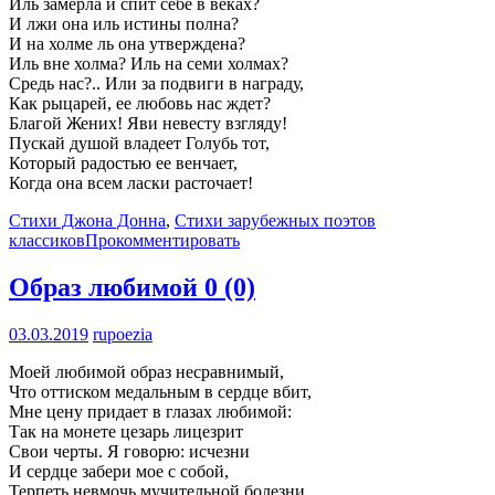
Иль замерла и спит себе в веках?
И лжи она иль истины полна?
И на холме ль она утверждена?
Иль вне холма? Иль на семи холмах?
Средь нас?.. Или за подвиги в награду,
Как рыцарей, ее любовь нас ждет?
Благой Жених! Яви невесту взгляду!
Пускай душой владеет Голубь тот,
Который радостью ее венчает,
Когда она всем ласки расточает!
Стихи Джона Донна
,
Стихи зарубежных поэтов
классиков
Прокомментировать
Образ любимой
0 (0)
03.03.2019
rupoezia
Моей любимой образ несравнимый,
Что оттиском медальным в сердце вбит,
Мне цену придает в глазах любимой:
Так на монете цезарь лицезрит
Свои черты. Я говорю: исчезни
И сердце забери мое с собой,
Терпеть невмочь мучительной болезни,