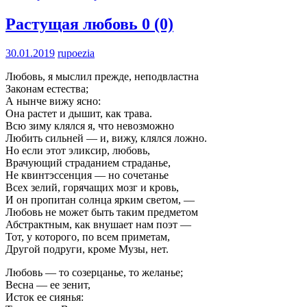
Растущая любовь
0 (0)
30.01.2019
rupoezia
Любовь, я мыслил прежде, неподвластна
Законам естества;
А нынче вижу ясно:
Она растет и дышит, как трава.
Всю зиму клялся я, что невозможно
Любить сильней — и, вижу, клялся ложно.
Но если этот эликсир, любовь,
Врачующий страданием страданье,
Не квинтэссенция — но сочетанье
Всех зелий, горячащих мозг и кровь,
И он пропитан солнца ярким светом, —
Любовь не может быть таким предметом
Абстрактным, как внушает нам поэт —
Тот, у которого, по всем приметам,
Другой подруги, кроме Музы, нет.
Любовь — то созерцанье, то желанье;
Весна — ее зенит,
Исток ее сиянья: