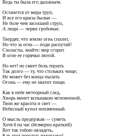
Ведь ты была его дыханьем.
Останется от мира труп,
И все его красы былые —
Не боле чем засохший струп,
А люди — черви гробовые.
Твердят, что землю огнь спалит,
Но что за огнь — поди распутай!
Схоласты, знайте: мир сгорит
В огне ее горячки лютой.
Но нет! не смеет боль терзать
Так долго — ту, что стольких чище;
Не может без конца пылать
Огонь — ему не хватит пищи.
Как в небе метеорный след,
Хворь минет вспышкою мгновенной,
Твои же красота и свет —
Небесный купол неизменный.
О мысль предерзкая — суметь
Хотя б на час (безмерно краткий)
Вот так тобою овладеть,
Как этот приступ лихорадки!