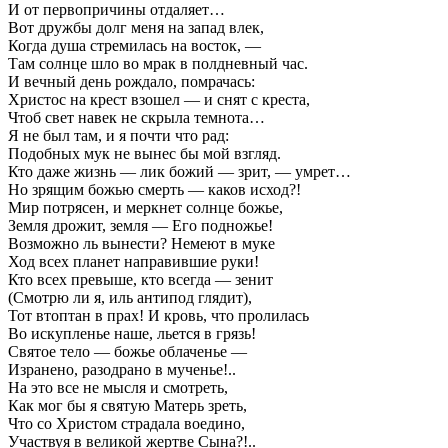
И от первопричины отдаляет…
Вот дружбы долг меня на запад влек,
Когда душа стремилась на восток, —
Там солнце шло во мрак в полдневный час.
И вечный день рождало, помрачась:
Христос на крест взошел — и снят с креста,
Чтоб свет навек не скрыла темнота…
Я не был там, и я почти что рад:
Подобных мук не вынес бы мой взгляд.
Кто даже жизнь — лик божий — зрит, — умрет…
Но зрящим божью смерть — каков исход?!
Мир потрясен, и меркнет солнце божье,
Земля дрожит, земля — Его подножье!
Возможно ль вынести? Немеют в муке
Ход всех планет направившие руки!
Кто всех превыше, кто всегда — зенит
(Смотрю ли я, иль антипод глядит),
Тот втоптан в прах! И кровь, что пролилась
Во искупленье наше, льется в грязь!
Святое тело — божье облаченье —
Изранено, разодрано в мученье!..
На это все не мысля и смотреть,
Как мог бы я святую Матерь зреть,
Что со Христом страдала воедино,
Участвуя в великой жертве Сына?!..