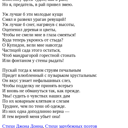
Но я, предатель, в рай привел змею.
Уж лучше б эти молодые кущи
Смял и развеял ураган ревущий!
Уж лучше б снег, нагрянув с высоты,
Оцепенил деревья и цветы,
Чтобы не смели мне в глаза смеяться!
Куда теперь укроюсь от стыда?
О Купидон, вели мне навсегда
Частицей сада этого остаться,
Чтоб мандрагорой горестной стонать
Или фонтаном у стены рыдать!
Пускай тогда к моим струям печальным
Придет влюбленный с пузырьком хрустальным:
Он вкус узнает нефальшивых слез,
Чтобы подделку не принять всерьез
И вновь не обмануться так, как прежде.
Увы! судить о чувствах наших дам
По их коварным клятвам и слезам
Труднее, чем по тени об одежде.
Из них одна доподлинно верна —
И тем верней меня убьет она!
Стихи Джона Донна
,
Стихи зарубежных поэтов