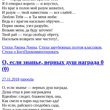
Я б отворил ворота — и впустил,
Но враг в полон мой разум захватил,
И разум — твой наместник — все слабей…
Люблю Тебя — и Ты меня люби:
Ведь я с врагом насильно обручен…
Порви оковы, узел разруби,
Возьми меня, да буду заточен!
Твой раб — тогда свободу обрету,
Насильем возврати мне чистоту!..
Стихи Джона Донна
,
Стихи зарубежных поэтов классиков
,
Стихи о Боге
Прокомментировать
О, если знанье, верных душ награда
0
(0)
27.11.2018
rupoezia
О, если знанье — верных душ награда,
Душа отца в раю награждена
Вдвойне: следит, блаженствуя, она,
Как смело я парю над пастью ада!
Но если, райского сподобясь сада,
Душа и там прозренья лишена,