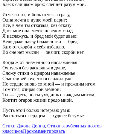
Блеск слишком ярок: слепнет разум мой.
Исчезла ты, и боль исчезла сразу,
Одна мечта в душе моей царит;
Все, в чем ты отказала, без отказу
Даст мне она: мечте неведом стыд.
Я наслажусь, и бред мой будет явью:
Ведь даже наяву блаженство — бред;
Зато от скорби я себя избавлю,
Во сне нет мысли — значит, скорби нет.
Когда ж от низменного наслажденья
Очнусь я без раскаянья в душе,
Сложу стихи о щедром наважденье
Счастливей тех, что я сложил уже.
Но сердце вновь со мной — и прежним игом
Томится, озирая сон земной;
Ты — здесь, но ты уходишь с каждым мигом,
Коптит огарок жизни предо мной.
Пусть этой болью истерзаю ум я:
Расстаться с сердцем — худшее безумье.
Стихи Джона Донна
,
Стихи зарубежных поэтов
классиков
Прокомментировать