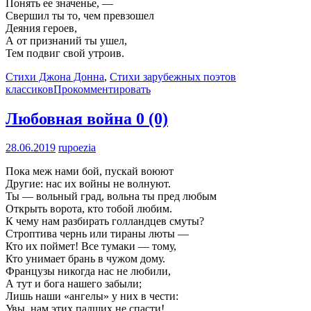
Понять ее значенье, —
Свершил ты то, чем превзошел
Деяния героев,
А от признаний ты ушел,
Тем подвиг свой утроив.
Стихи Джона Донна
,
Стихи зарубежных поэтов
классиков
Прокомментировать
Любовная война
0 (0)
28.06.2019
rupoezia
Пока меж нами бой, пускай воюют
Другие: нас их войны не волнуют.
Ты — вольный град, вольна ты пред любым
Открыть ворота, кто тобой любим.
К чему нам разбирать голландцев смуты?
Строптива чернь или тираны люты —
Кто их поймет! Все тумаки — тому,
Кто унимает брань в чужом дому.
Французы никогда нас не любили,
А тут и бога нашего забыли;
Лишь наши «ангелы» у них в чести:
Увы, нам этих падших не спасти!