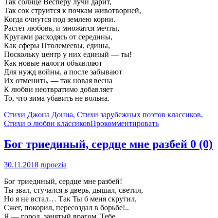
Так солнце Весперу лучи дарит,
Так сок струится к почкам животворней,
Когда очнутся под землею корни.
Растет любовь, и множатся мечты,
Кругами расходясь от середины,
Как сферы Птолемеевы, едины,
Поскольку центр у них единый — ты!
Как новые налоги объявляют
Для нужд войны, а после забывают
Их отменить, — так новая весна
К любви неотвратимо добавляет
То, что зима убавить не вольна.
Стихи Джона Донна
,
Стихи зарубежных поэтов классиков
,
Стихи о любви классиков
Прокомментировать
Бог триединый, сердце мне разбей
0 (0)
30.11.2018
rupoezia
Бог триединый, сердце мне разбей!
Ты звал, стучался в дверь, дышал, светил,
Но я не встал… Так Ты б меня скрутил,
Сжег, покорил, пересоздал в борьбе!..
Я — город, занятый врагом. Тебе