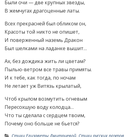
Были очи — две крупных звезды,
В жемчугах драгоценные латы.
Всех прекрасней был обликом он,
Красоты той никто не опишет,
И поверженный наземь Дракон
Был шелками на ладанке вышит…
Ах, без дождика жить ли цветам?
Пылью-ветром все травы примяты.
И к тебе, как тогда, по ночам
Не летает уж Витязь крылатый,
Чтоб крылом возмутить огневым
Пересохшую воду колодца…
Что ты сделала с сердцем твоим,
Почему оно больше не бьется?
Стихи Елизаветы Дмитриевой
,
Стихи русских поэтов