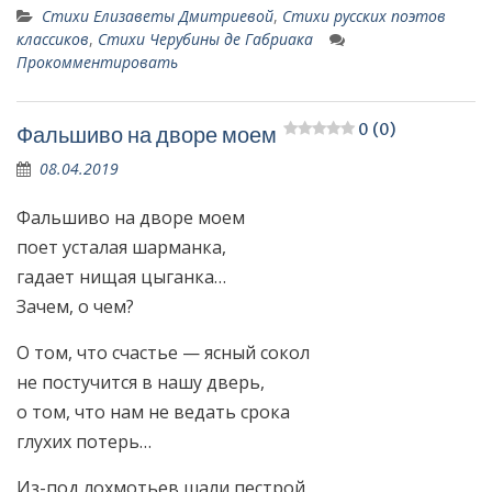
Стихи Елизаветы Дмитриевой
,
Стихи русских поэтов
классиков
,
Стихи Черубины де Габриака
Прокомментировать
0 (0)
Фальшиво на дворе моем
08.04.2019
Фальшиво на дворе моем
поет усталая шарманка,
гадает нищая цыганка…
Зачем, о чем?
О том, что счастье — ясный сокол
не постучится в нашу дверь,
о том, что нам не ведать срока
глухих потерь…
Из-под лохмотьев шали пестрой