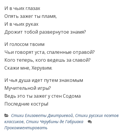
И в чьих глазах
Опять зажег ты пламя,
И в чьих руках
Дрожит тобой развернутое знамя?
И голосом твоим
Чьи говорят уста, спаленные отравой?
Кого теперь, кого ведешь за славой?
Скажи мне, Херувим.
И чья душа идет путем знакомым
Мучительной игры?
Ведь это ты зажег у стен Содома
Последние костры!
Стихи Елизаветы Дмитриевой
,
Стихи русских поэтов
классиков
,
Стихи Черубины де Габриака
Прокомментировать