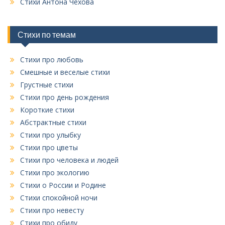
у
Стихи Антона Чехова
з
б
а
р
и
Стихи по темам
п
к
и
Стихи про любовь
с
Смешные и веселые стихи
я
Грустные стихи
Стихи про день рождения
м
Короткие стихи
Абстрактные стихи
Стихи про улыбку
Стихи про цветы
Стихи про человека и людей
Стихи про экологию
Стихи о России и Родине
Стихи спокойной ночи
Стихи про невесту
Стихи про обиду