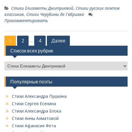
Стихи Елизаветы Дмитриевой
,
Стихи русских поэтов
классиков
,
Стихи Черубины де Габриака
Прокомментировать
Н
1
2
4
Далее
…
а
Список всех рубрик
в
С
и
п
г
и
Популярные поэты
а
с
о
ц
к
Стихи Александра Пушкина
и
в
Стихи Сергея Есенина
с
я
Стихи Александра Блока
е
Стихи Анны Ахматовой
п
х
Стихи Афанасия Фета
р
о