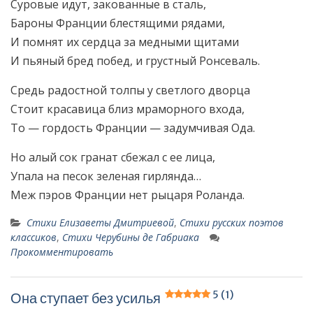
Суровые идут, закованные в сталь,
Бароны Франции блестящими рядами,
И помнят их сердца за медными щитами
И пьяный бред побед, и грустный Ронсеваль.
Средь радостной толпы у светлого дворца
Стоит красавица близ мраморного входа,
То — гордость Франции — задумчивая Ода.
Но алый сок гранат сбежал с ее лица,
Упала на песок зеленая гирлянда…
Меж пэров Франции нет рыцаря Роланда.
Стихи Елизаветы Дмитриевой
,
Стихи русских поэтов
классиков
,
Стихи Черубины де Габриака
Прокомментировать
5 (1)
Она ступает без усилья