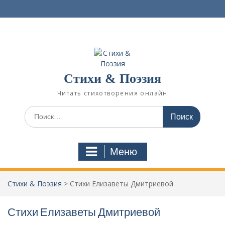
П
е
р
е
й
т
и
Стихи & Поэзия
к
с
Читать стихотворения онлайн
о
д
И
е
с
р
к
ж
а
Меню
и
т
м
ь
о
:
Стихи & Поэзия
>
Стихи Елизаветы Дмитриевой
м
у
Стихи Елизаветы Дмитриевой