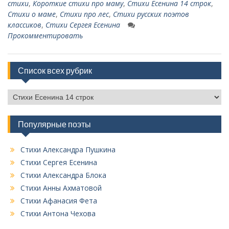
стихи
,
Короткие стихи про маму
,
Стихи Есенина 14 строк
,
Стихи о маме
,
Стихи про лес
,
Стихи русских поэтов
классиков
,
Стихи Сергея Есенина
Прокомментировать
Список всех рубрик
С
п
и
Популярные поэты
с
о
к
Стихи Александра Пушкина
в
Стихи Сергея Есенина
с
Стихи Александра Блока
е
Стихи Анны Ахматовой
х
Стихи Афанасия Фета
р
у
Стихи Антона Чехова
б