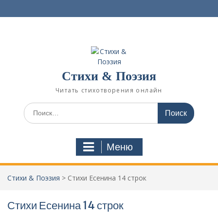
П
е
р
е
й
т
и
Стихи & Поэзия
к
с
Читать стихотворения онлайн
о
д
И
е
с
р
к
ж
а
Меню
и
т
м
ь
о
:
Стихи & Поэзия
>
Стихи Есенина 14 строк
м
у
Стихи Есенина 14 строк