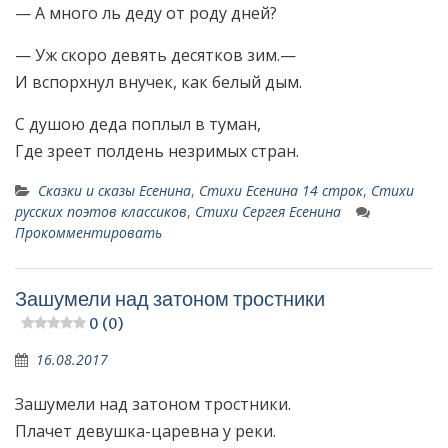
— А много ль деду от роду дней?
— Уж скоро девять десятков зим.—
И вспорхнул внучек, как белый дым.
С душою деда поплыл в туман,
Где зреет полдень незримых стран.
Сказки и сказы Есенина
,
Стихи Есенина 14 строк
,
Стихи
русских поэтов классиков
,
Стихи Сергея Есенина
Прокомментировать
Зашумели над затоном тростники
0 (0)
16.08.2017
Зашумели над затоном тростники.
Плачет девушка-царевна у реки.