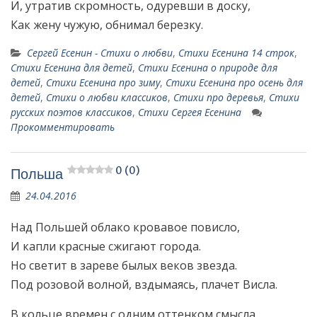
И, утратив скромность, одуревши в доску,
Как жену чужую, обнимал березку.
Сергей Есенин - Стихи о любви
,
Стихи Есенина 14 строк
,
Стихи Есенина для детей
,
Стихи Есенина о природе для
детей
,
Стихи Есенина про зиму
,
Стихи Есенина про осень для
детей
,
Стихи о любви классиков
,
Стихи про деревья
,
Стихи
русских поэтов классиков
,
Стихи Сергея Есенина
Прокомментировать
0 (0)
Польша
24.04.2016
Над Польшей облако кровавое повисло,
И капли красные сжигают города.
Но светит в зареве былых веков звезда.
Под розовой волной, вздымаясь, плачет Висла.
В кольце времен с одним оттенком смысла