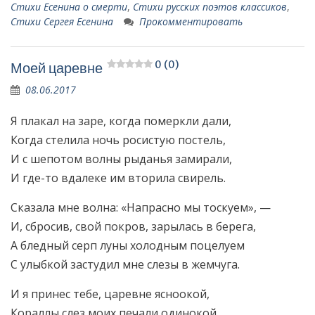
Стихи Есенина о смерти
,
Стихи русских поэтов классиков
,
Стихи Сергея Есенина
Прокомментировать
0 (0)
Моей царевне
08.06.2017
Я плакал на заре, когда померкли дали,
Когда стелила ночь росистую постель,
И с шепотом волны рыданья замирали,
И где-то вдалеке им вторила свирель.
Сказала мне волна: «Напрасно мы тоскуем», —
И, сбросив, свой покров, зарылась в берега,
А бледный серп луны холодным поцелуем
С улыбкой застудил мне слезы в жемчуга.
И я принес тебе, царевне ясноокой,
Кораллы слез моих печали одинокой