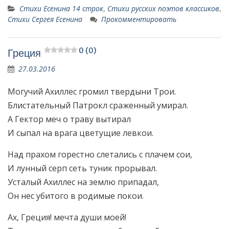
Стихи Есенина 14 строк
,
Стихи русских поэтов классиков
,
Стихи Сергея Есенина
Прокомментировать
0 (0)
Греция
27.03.2016
Могучий Ахиллес громил твердыни Трои.
Блистательный Патрокл сраженный умирал.
А Гектор меч о траву вытирал
И сыпал на врага цветущие левкои.
Над прахом горестно слетались с плачем сои,
И лунный серп сеть туник прорывал.
Усталый Ахиллес на землю припадал,
Он нес убитого в родимые покои.
Ах, Греция! мечта души моей!