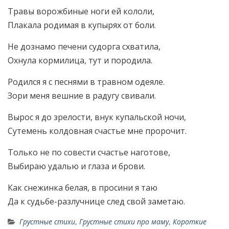
Травы ворожбиные ноги ей кололи,
Плакала родимая в купырях от боли.
Не дознамо печени судорга схватила,
Охнула кормилица, тут и породила.
Родился я с песнями в травном одеяле.
Зори меня вешние в радугу свивали.
Вырос я до зрелости, внук купальской ночи,
Сутемень колдовная счастье мне пророчит.
Только не по совести счастье наготове,
Выбираю удалью и глаза и брови.
Как снежинка белая, в просини я таю
Да к судьбе-разлучнице след свой заметаю.
Грустные стихи
,
Грустные стихи про маму
,
Короткие