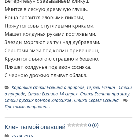
Ветер-певун с завываньем кликуш
Мчится в лесную дремучую глушь.
Роща грозится еловыми пиками,
Прячутся совы с пугливыми криками.
Машет колдунья руками костлявыми.
Звезды моргают из туч над дубравами.
Серьгами змеи под космы привешены,
Кружится с вьюгою страшно и бешено.
Пляшет колдунья под звон сосняка.
С черною дрожью плывут облака.
Короткие стихи Есенина о природе
,
Сергей Есенин - Стихи
о природе
,
Стихи Есенина 14 строк
,
Стихи Есенина про зиму
,
Стихи русских поэтов классиков
,
Стихи Сергея Есенина
Прокомментировать
0 (0)
Клён ты мой опавший
26.09.2016