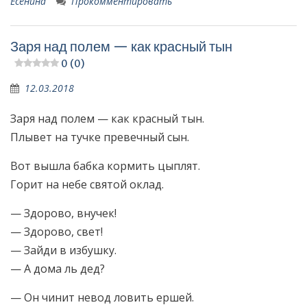
Есенина
Прокомментировать
Заря над полем — как красный тын
0 (0)
12.03.2018
Заря над полем — как красный тын.
Плывет на тучке превечный сын.
Вот вышла бабка кормить цыплят.
Горит на небе святой оклад.
— Здорово, внучек!
— Здорово, свет!
— Зайди в избушку.
— А дома ль дед?
— Он чинит невод ловить ершей.