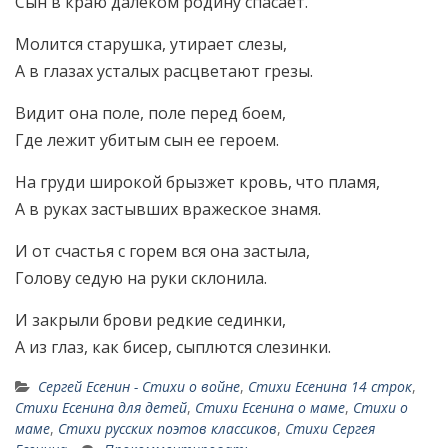
Сын в краю далеком родину спасает.
Молится старушка, утирает слезы,
А в глазах усталых расцветают грезы.
Видит она поле, поле перед боем,
Где лежит убитым сын ее героем.
На груди широкой брызжет кровь, что пламя,
А в руках застывших вражеское знамя.
И от счастья с горем вся она застыла,
Голову седую на руки склонила.
И закрыли брови редкие сединки,
А из глаз, как бисер, сыплются слезинки.
Сергей Есенин - Стихи о войне
,
Стихи Есенина 14 строк
,
Стихи Есенина для детей
,
Стихи Есенина о маме
,
Стихи о
маме
,
Стихи русских поэтов классиков
,
Стихи Сергея