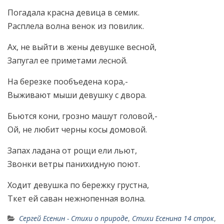
Погадала красна девица в семик.
Расплела волна венок из повилик.
Ах, не выйти в жены девушке весной,
Запугал ее приметами лесной.
На березке пообъедена кора,-
Выживают мыши девушку с двора.
Бьются кони, грозно машут головой,-
Ой, не любит черны косы домовой.
Запах ладана от рощи ели льют,
Звонки ветры панихидную поют.
Ходит девушка по бережку грустна,
Ткет ей саван нежнопенная волна.
Сергей Есенин - Стихи о природе
,
Стихи Есенина 14 строк
,