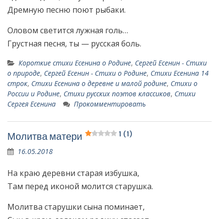
Дремную песню поют рыбаки.
Оловом светится лужная голь…
Грустная песня, ты — русская боль.
Короткие стихи Есенина о Родине
,
Сергей Есенин - Стихи
о природе
,
Сергей Есенин - Стихи о Родине
,
Стихи Есенина 14
строк
,
Стихи Есенина о деревне и малой родине
,
Стихи о
России и Родине
,
Стихи русских поэтов классиков
,
Стихи
Сергея Есенина
Прокомментировать
1 (1)
Молитва матери
16.05.2018
На краю деревни старая избушка,
Там перед иконой молится старушка.
Молитва старушки сына поминает,