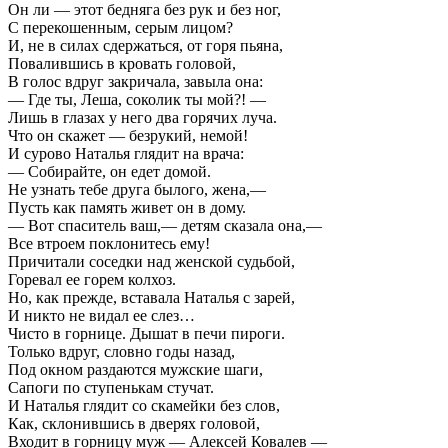
Он ли — этот бедняга без рук и без ног,
С перекошенным, серым лицом?
И, не в силах сдержаться, от горя пьяна,
Повалившись в кровать головой,
В голос вдруг закричала, завыла она:
— Где ты, Леша, соколик ты мой?! —
Лишь в глазах у него два горячих луча.
Что он скажет — безрукий, немой!
И сурово Наталья глядит на врача:
— Собирайте, он едет домой.
Не узнать тебе друга былого, жена,—
Пусть как память живет он в дому.
— Вот спаситель ваш,— детям сказала она,—
Все втроем поклонитесь ему!
Причитали соседки над женской судьбой,
Горевал ее горем колхоз.
Но, как прежде, вставала Наталья с зарей,
И никто не видал ее слез…
Чисто в горнице. Дышат в печи пироги.
Только вдруг, словно годы назад,
Под окном раздаются мужские шаги,
Сапоги по ступенькам стучат.
И Наталья глядит со скамейки без слов,
Как, склонившись в дверях головой,
Входит в горницу муж — Алексей Ковалев —