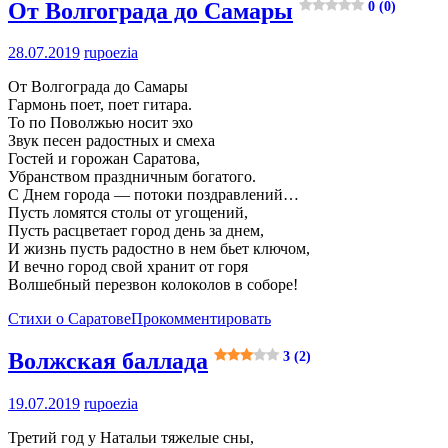
От Волгограда до Самары
0 (0)
28.07.2019
rupoezia
От Волгограда до Самары
Гармонь поет, поет гитара.
То по Поволжью носит эхо
Звук песен радостных и смеха
Гостей и горожан Саратова,
Убранством праздничным богатого.
С Днем города — потоки поздравлений…
Пусть ломятся столы от угощений,
Пусть расцветает город день за днем,
И жизнь пусть радостно в нем бьет ключом,
И вечно город свой хранит от горя
Волшебный перезвон колоколов в соборе!
Стихи о Саратове
Прокомментировать
Волжская баллада
3 (2)
19.07.2019
rupoezia
Третий год у Натальи тяжелые сны,