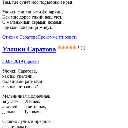
Там, где сунет нос подъемный кран.
Улочки с дневными фонарями,
Как мне дорог тихий ваш уют.
С маленькими серыми домами,
Где мои товарищи живут.
Стихи о Саратове
Прокомментировать
Улочки Саратова
5 (1)
30.07.2019
rupoezia
Улочки Саратова,
как вы уцелели,
подвигами ратными
как вас не задели?
Мельничная,Солнечная,
за углом — Лесная,
а за ней — Цветочная,
дальше — Луговая…
Словно лучик в прериях,
различимы еле —