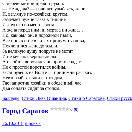
С перевязанной правой рукой.
— Не ждала? — говорит, улыбаясь, жене.
И, взглянув по-хозяйски кругом,
Замечает чужие глаза в тишине
И другого на месте своем.
А жена перед ним ни мертва ни жива…
Но, как был он, в дорожной пыли,
Все поняв и не в силах придумать слова,
Поклонился жене до земли.
За великую душу подруге не мстят
И не мучают верной жены.
А с войны воротился не просто солдат,
Не с простой воротился войны.
Если будешь на Волге — припомни рассказ,
Невзначай загляни в этот дом,
Где напротив хозяйки в обеденный час
Два солдата сидят за столом.
Баллады
,
Стихи Льва Ошанина
,
Стихи о Саратове
,
Стихи русск
Город Саратов
0 (0)
26.10.2018
rupoezia