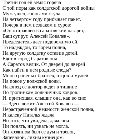
Третий год ей земля горяча —
С той поры как солдатской дорогой войны
Муж ушел, сапогами стуча.
На четвертом году прибывает пакет.
Почерк в нем незнаком и суров:
«Он отправлен в саратовский лазарет,
Ваш супруг, Алексей Ковалев».
Председатель дает подорожную ей.
То надеждой, то горем полна,
На другую солдатку оставив детей,
Едет в город Саратов она.
А Саратов велик. От дверей до дверей
Как найти в нем родные следы?
Много раненых братьев, отцов и мужей
На покое у волжской воды.
Наконец ее доктор ведет в тишине
По тропинкам больничных ковров.
И, притихшая, слышит она, как во сне:
— Здесь лежит Алексей Ковалев.—
Нерастраченной нежности женской полна,
И калеку Наталья ждала,
Но того, что увидела, даже она
Ни понять, ни узнать не могла.
Он хозяином был ее дум и тревог,
Запевалой, лихим кузнецом.