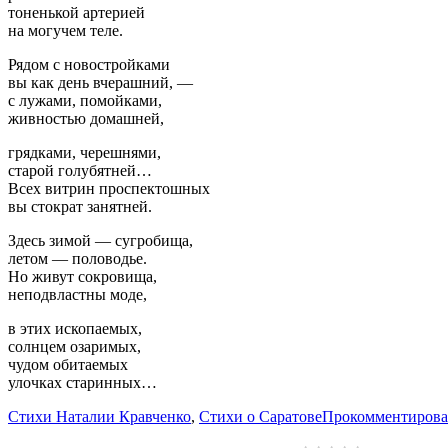
тоненькой артерией
на могучем теле.
Рядом с новостройками
вы как день вчерашний, —
с лужами, помойками,
живностью домашней,
грядками, черешнями,
старой голубятней…
Всех витрин проспектошных
вы стократ занятней.
Здесь зимой — сугробища,
летом — половодье.
Но живут сокровища,
неподвластны моде,
в этих ископаемых,
солнцем озаримых,
чудом обитаемых
улочках старинных…
Стихи Наталии Кравченко
,
Стихи о Саратове
Прокомментирова