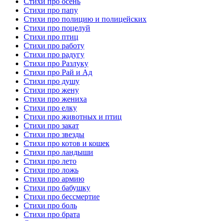
Стихи про осень
Стихи про папу
Стихи про полицию и полицейских
Стихи про поцелуй
Стихи про птиц
Стихи про работу
Стихи про радугу
Стихи про Разлуку
Стихи про Рай и Ад
Стихи про душу
Стихи про жену
Стихи про жениха
Стихи про елку
Стихи про животных и птиц
Стихи про закат
Стихи про звезды
Стихи про котов и кошек
Стихи про ландыши
Стихи про лето
Стихи про ложь
Стихи про армию
Стихи про бабушку
Стихи про бессмертие
Стихи про боль
Стихи про брата