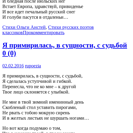
И бледная после июльских нег
Встает Европа, здравствуй, привиденье
И все идет печальный русский снег
И голуби пасутся в отдаленьи…
Стихи Ольги Анстей
,
Стихи русских поэтов
классиков
Прокомментировать
Я примирилась, в сущности, с судьбой
0 (0)
02.02.2016
rupoezia
Я примирилась, в сущности, с судьбой,
Я сделалась уступчивой и гибкой.
Перенесла, что не ко мне – к другой
Твое лицо склоняется с улыбкой.
Не мне в твой зимний именинный день
Скобленый стол уставить пирогами,
Не рвать с тобою мокрую сирень
И в желтых листьях не шуршать ногами…
Но вот когда подумаю о том,