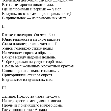
Тоненькой девочкой, смуглой дриадой —
В теплые заросли дикого сада,
Где нелюбимый и верный — у ног!..
В глушь, по откосам — до первых звезд!
В привольное — из привольных мест!
II
Ближе к полудню. Он ясен был.
Юная терпкость в мерном разливе
Стала плавнее, стала счастливей.
Умной головкою стриж водил
На меловом горячем обрыве.
Вянула между ладоней полынь.
Чебрик дрожал на уступе горбатом.
Шмель был желанным крохотным братом!
Синяя в яр наплывала теплынь…
Пригоршнями стекала окрест
В душистое из душистых мест.
III
Дальше. Покорствуя зову глухому,
На перекресток меж давних могил
Прочь из притихшего милого дома,
Где у порога стоит Азраил —