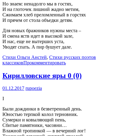
Но знаем: ненадолго мы в гостях,
И на глоточек лишний жадно метим,
Сжимаем хлеб преломленный в горстях
И прячем от стола объедки детям.
Для новых бражников нужны места –
И смена яств идет в высокой зале,
И нас, еще не вытерших уста,
Уводят спать. А пир бушует дале.
Стихи Ольги Анстей
,
Стихи русских поэтов
классиков
Прокомментировать
Кирилловские яры
0 (0)
01.12.2017
rupoezia
I
Были дождинки в безветренный день.
Юностью терпкой колол терновник.
Сумерки и ковыляющий пень,
Сбитые памятники, часовни…
Влажной тропинкой — в вечерний лог!