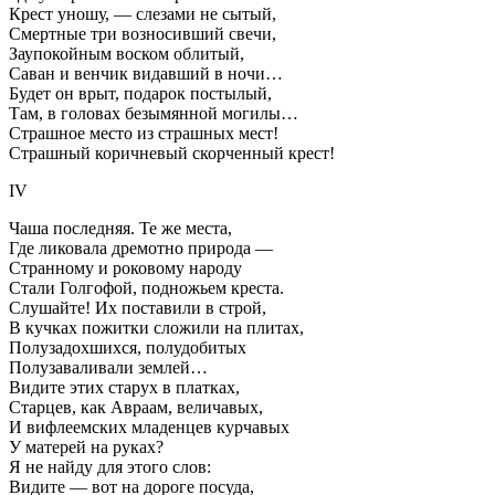
Крест уношу, — слезами не сытый,
Смертные три возносивший свечи,
Заупокойным воском облитый,
Саван и венчик видавший в ночи…
Будет он врыт, подарок постылый,
Там, в головах безымянной могилы…
Страшное место из страшных мест!
Страшный коричневый скорченный крест!
IV
Чаша последняя. Те же места,
Где ликовала дремотно природа —
Странному и роковому народу
Стали Голгофой, подножьем креста.
Слушайте! Их поставили в строй,
В кучках пожитки сложили на плитах,
Полузадохшихся, полудобитых
Полузаваливали землей…
Видите этих старух в платках,
Старцев, как Авраам, величавых,
И вифлеемских младенцев курчавых
У матерей на руках?
Я не найду для этого слов:
Видите — вот на дороге посуда,