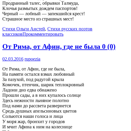
Продранный талес, обрывки Талмуда,
Клочья размытых дождем паспортов!
Черный — лобный — запекшийся крест!
Страшное место из страшных мест!
Стихи Ольги Анстей
,
Стихи русских поэтов
классиков
Прокомментировать
От Рима, от Афин, где не была
0 (0)
02.03.2016
rupoezia
От Рима, от Афин, где не была,
На памяти остался взмах любовный
За пазухой, под радугой крыла
Комочек, птенчик, шарик теплокровный
Ладони дно едва обнажено
Прошли сады, а в них купалось солнце
Здесь нежности льняное полотно
Под нами до рассвета развернется
Средь душных апельсиновых цветов
Сольются наши голоса и лица
У моря жар, бронхит у городов
И мчит Афина к ним на колеснице