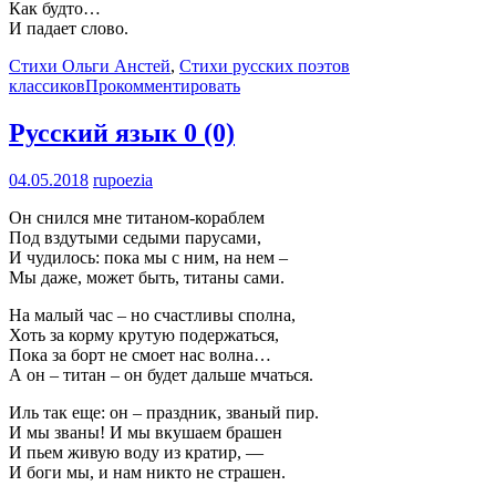
Как будто…
И падает слово.
Стихи Ольги Анстей
,
Стихи русских поэтов
классиков
Прокомментировать
Русский язык
0 (0)
04.05.2018
rupoezia
Он снился мне титаном-кораблем
Под вздутыми седыми парусами,
И чудилось: пока мы с ним, на нем –
Мы даже, может быть, титаны сами.
На малый час – но счастливы сполна,
Хоть за корму крутую подержаться,
Пока за борт не смоет нас волна…
А он – титан – он будет дальше мчаться.
Иль так еще: он – праздник, званый пир.
И мы званы! И мы вкушаем брашен
И пьем живую воду из кратир, —
И боги мы, и нам никто не страшен.