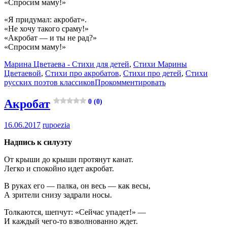
«Спросим маму!»
«Я придумал: акробат».
«Не хочу такого сраму!»
«Акробат — и ты не рад?»
«Спросим маму!»
Марина Цветаева - Стихи для детей
,
Стихи Марины
Цветаевой
,
Стихи про акробатов
,
Стихи про детей
,
Стихи
русских поэтов классиков
Прокомментировать
Акробат
0 (0)
16.06.2017
rupoezia
Надпись к силуэту
От крыши до крыши протянут канат.
Легко и спокойно идет акробат.
В руках его — палка, он весь — как весы,
А зрители снизу задрали носы.
Толкаются, шепчут: «Сейчас упадет!» —
И каждый чего-то взволнованно ждет.