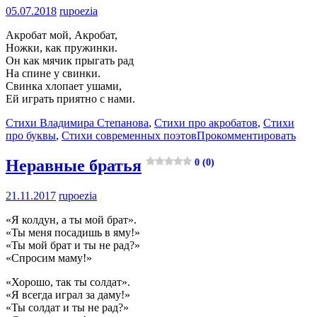
05.07.2018
rupoezia
Акробат мой, Акробат,
Ножки, как пружинки.
Он как мячик прыгать рад
На спине у свинки.
Свинка хлопает ушами,
Ей играть приятно с нами.
Стихи Владимира Степанова
,
Стихи про акробатов
,
Стихи
про буквы
,
Стихи современных поэтов
Прокомментировать
Неравные братья
0 (0)
21.11.2017
rupoezia
«Я колдун, а ты мой брат».
«Ты меня посадишь в яму!»
«Ты мой брат и ты не рад?»
«Спросим маму!»
«Хорошо, так ты солдат».
«Я всегда играл за даму!»
«Ты солдат и ты не рад?»