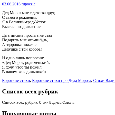
03.06.2016
rupoezia
Дед Мороз мне с детства друг,
С самого рождения.
Я в Великий-град-Устюг
Выслал поздравление.
Да в письме просить не стал
Подарить мне что-нибудь,
А здоровья пожелал
Дедушке с три короба!
И одно лишь попросил:
«Дед Мороз, родименький,
Я хочу, чтоб ты пожил
В нашем холодильнике!»
Короткие стихи
,
Короткие стихи про Деда Мороза
,
Стихи Вади
Список всех рубрик
Список всех рубрик
Популярные поэты