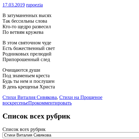
17.03.2019
rupoezia
В затуманенных высях
Так бессильны слова
Кто-то щедро развесил
По ветвям кружева
В этом святочном чуде
Есть божественный свет
Родниковых прелюдий
Припорошенный след
Очищаются души
Под знаменьем креста
Будь ты нем и послушен
В день крещенья Христа
Стихи Виталия Сивякова
,
Стихи на Прощеное
воскресенье
Прокомментировать
Список всех рубрик
Список всех рубрик