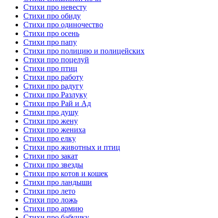
Стихи про невесту
Стихи про обиду
Стихи про одиночество
Стихи про осень
Стихи про папу
Стихи про полицию и полицейских
Стихи про поцелуй
Стихи про птиц
Стихи про работу
Стихи про радугу
Стихи про Разлуку
Стихи про Рай и Ад
Стихи про душу
Стихи про жену
Стихи про жениха
Стихи про елку
Стихи про животных и птиц
Стихи про закат
Стихи про звезды
Стихи про котов и кошек
Стихи про ландыши
Стихи про лето
Стихи про ложь
Стихи про армию
Стихи про бабушку