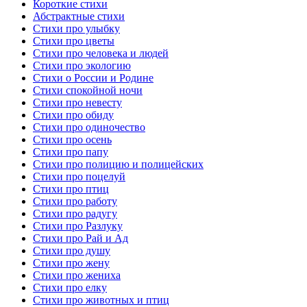
Короткие стихи
Абстрактные стихи
Стихи про улыбку
Стихи про цветы
Стихи про человека и людей
Стихи про экологию
Стихи о России и Родине
Стихи спокойной ночи
Стихи про невесту
Стихи про обиду
Стихи про одиночество
Стихи про осень
Стихи про папу
Стихи про полицию и полицейских
Стихи про поцелуй
Стихи про птиц
Стихи про работу
Стихи про радугу
Стихи про Разлуку
Стихи про Рай и Ад
Стихи про душу
Стихи про жену
Стихи про жениха
Стихи про елку
Стихи про животных и птиц