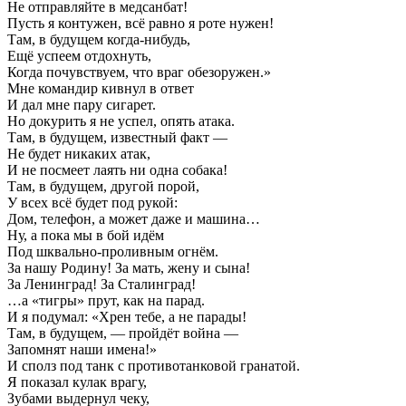
Не отправляйте в медсанбат!
Пусть я контужен, всё равно я роте нужен!
Там, в будущем когда-нибудь,
Ещё успеем отдохнуть,
Когда почувствуем, что враг обезоружен.»
Мне командир кивнул в ответ
И дал мне пару сигарет.
Но докурить я не успел, опять атака.
Там, в будущем, известный факт —
Не будет никаких атак,
И не посмеет лаять ни одна собака!
Там, в будущем, другой порой,
У всех всё будет под рукой:
Дом, телефон, а может даже и машина…
Ну, а пока мы в бой идём
Под шквально-проливным огнём.
За нашу Родину! За мать, жену и сына!
За Ленинград! За Сталинград!
…а «тигры» прут, как на парад.
И я подумал: «Хрен тебе, а не парады!
Там, в будущем, — пройдёт война —
Запомнят наши имена!»
И сполз под танк с противотанковой гранатой.
Я показал кулак врагу,
Зубами выдернул чеку,