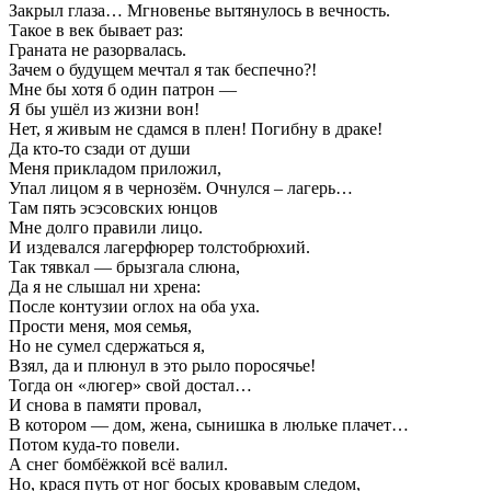
Закрыл глаза… Мгновенье вытянулось в вечность.
Такое в век бывает раз:
Граната не разорвалась.
Зачем о будущем мечтал я так беспечно?!
Мне бы хотя б один патрон —
Я бы ушёл из жизни вон!
Нет, я живым не сдамся в плен! Погибну в драке!
Да кто-то сзади от души
Меня прикладом приложил,
Упал лицом я в чернозём. Очнулся – лагерь…
Там пять эсэсовских юнцов
Мне долго правили лицо.
И издевался лагерфюрер толстобрюхий.
Так тявкал — брызгала слюна,
Да я не слышал ни хрена:
После контузии оглох на оба уха.
Прости меня, моя семья,
Но не сумел сдержаться я,
Взял, да и плюнул в это рыло поросячье!
Тогда он «люгер» свой достал…
И снова в памяти провал,
В котором — дом, жена, сынишка в люльке плачет…
Потом куда-то повели.
А снег бомбёжкой всё валил.
Но, крася путь от ног босых кровавым следом,