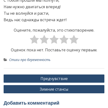
С тобой прошли мы полпути,
Нам нужно двигаться вперед!
Ты не волнуйся и расти,
Ведь нас однажды встреча ждет!
Оцените, пожалуйста, это стихотворение.
Оценок пока нет. Поставьте оценку первым.
Стихи про беременность
Н
Предчувствие
а
Зимние стансы
в
и
Добавить комментарий
г