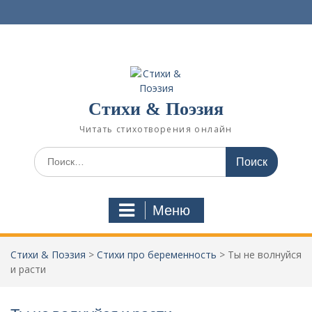
П
е
р
е
й
т
и
Стихи & Поэзия
к
с
Читать стихотворения онлайн
о
д
И
е
с
р
к
ж
а
Меню
и
т
м
ь
о
:
Стихи & Поэзия
>
Стихи про беременность
>
Ты не волнуйся
м
и расти
у