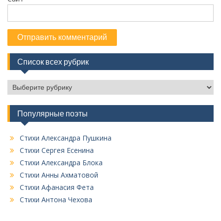
Список всех рубрик
С
п
и
Популярные поэты
с
о
к
Стихи Александра Пушкина
в
Стихи Сергея Есенина
с
Стихи Александра Блока
е
Стихи Анны Ахматовой
х
Стихи Афанасия Фета
р
у
Стихи Антона Чехова
б
р