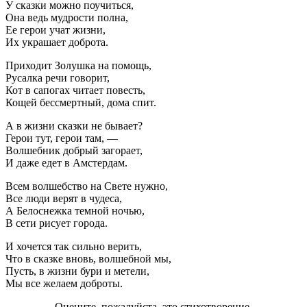
У сказки можно поучиться,
Она ведь мудрости полна,
Ее герои учат жизни,
Их украшает доброта.
Приходит Золушка на помощь,
Русалка речи говорит,
Кот в сапогах читает повесть,
Кощей бессмертный, дома спит.
А в жизни сказки не бывает?
Герои тут, герои там, —
Волшебник добрый загорает,
И даже едет в Амстердам.
Всем волшебство на Свете нужно,
Все люди верят в чудеса,
А Белоснежка темной ночью,
В сети рисует города.
И хочется так сильно верить,
Что в сказке вновь, волшебной мы,
Пусть, в жизни бури и метели,
Мы все желаем доброты.
Оцените, пожалуйста, это стихотворение.