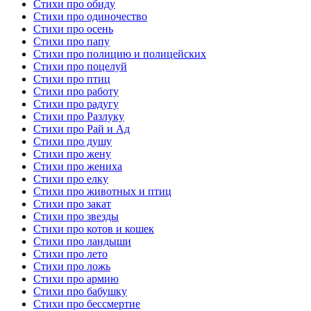
Стихи про обиду
Стихи про одиночество
Стихи про осень
Стихи про папу
Стихи про полицию и полицейских
Стихи про поцелуй
Стихи про птиц
Стихи про работу
Стихи про радугу
Стихи про Разлуку
Стихи про Рай и Ад
Стихи про душу
Стихи про жену
Стихи про жениха
Стихи про елку
Стихи про животных и птиц
Стихи про закат
Стихи про звезды
Стихи про котов и кошек
Стихи про ландыши
Стихи про лето
Стихи про ложь
Стихи про армию
Стихи про бабушку
Стихи про бессмертие