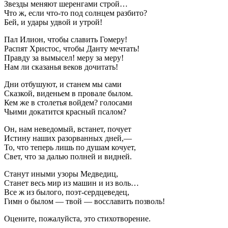
Звезды меняют шеренгами строй…
Что ж, если что-то под солнцем разбито?
Бей, и удары удвой и утрой!
Пал Илион, чтобы славить Гомеру!
Распят Христос, чтобы Данту мечтать!
Правду за вымысел! меру за меру!
Нам ли сказанья веков дочитать!
Дни отбушуют, и станем мы сами
Сказкой, виденьем в провале былом.
Кем же в столетья войдем? голосами
Чьими докатится красный псалом?
Он, нам неведомый, встанет, почует
Истину наших разорванных дней,—
То, что теперь лишь по душам кочует,
Свет, что за далью полней и видней.
Станут иными узоры Медведиц,
Станет весь мир из машин и из воль…
Все ж из былого, поэт-сердцеведец,
Гимн о былом — твой — восславить позволь!
Оцените, пожалуйста, это стихотворение.