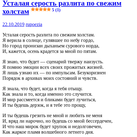
Усталая серость разлита по свежим
холстам
5 (1)
22.10.2019
rupoezia
Усталая серость разлита по свежим холстам.
Я верила в солнце, гулявшее по небу гордо,
Но город пронизан дыханьем сурового норда,
И, кажется, осень крадется за мной по пятам.
Я знаю, что будет — сценарий твержу наизусть.
Я помню эмоции всех своих прожитых жизней.
Я лишь узнаю их — по импульсам. Безукоризнен
Порядок в архивах моих состояний и чувств.
Я знала, что будет, когда я тебя отыщу.
Как знала и то, когда именно это случится.
И мир рассмеется и бликами будет лучиться,
И ты будешь дерзок, и я тебе это прощу,
И ты будешь грезить не мной и любить не меня
И, вряд ли нарочно, но будешь со мной бессердечен,
И что наш мирок будет хрупок и недолговечен,
Как жаркое пламя волшебного летнего дня.