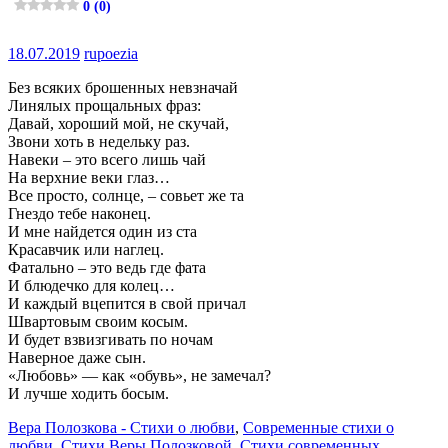
0 (0)
18.07.2019
rupoezia
Без всяких брошенных невзначай
Линялых прощальных фраз:
Давай, хороший мой, не скучай,
Звони хоть в недельку раз.
Навеки – это всего лишь чай
На верхние веки глаз…
Все просто, солнце, – совьет же та
Гнездо тебе наконец.
И мне найдется один из ста
Красавчик или наглец.
Фатально – это ведь где фата
И блюдечко для колец…
И каждый вцепится в свой причал
Швартовым своим косым.
И будет взвизгивать по ночам
Наверное даже сын.
«Любовь» — как «обувь», не замечал?
И лучше ходить босым.
Вера Полозкова - Стихи о любви
,
Современные стихи о
любви
,
Стихи Веры Полозковой
,
Стихи современных