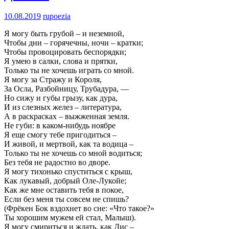
10.08.2019
rupoezia
Я могу быть грубой – и неземной,
Чтобы дни – горячечны, ночи – кратки;
Чтобы провоцировать беспорядки;
Я умею в салки, слова и прятки,
Только ты не хочешь играть со мной.
Я могу за Стражу и Короля,
За Осла, Разбойницу, Трубадура, —
Но сижу и губы грызу, как дура,
И из слезных желез – литература,
А в раскрасках – выжженная земля.
Не губи: в каком-нибудь ноябре
Я еще смогу тебе пригодиться –
И живой, и мертвой, как та водица –
Только ты не хочешь со мной водиться;
Без тебя не радостно во дворе.
Я могу тихонько спуститься с крыш,
Как лукавый, добрый Оле-Лукойе;
Как же мне оставить тебя в покое,
Если без меня ты совсем не спишь?
(Фрёкен Бок вздохнет во сне: «Что такое?»
Ты хорошим мужем ей стал, Малыш).
Я могу смириться и ждать, как Лис –