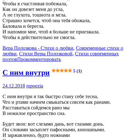
Чтобы я счастливая побежала,
Как он довезет меня до угла,
А не глухота, тошнота и мгла.
Страшно хочется, чтоб она тебя обожала,
Баловала и берегла.
И напомни мне, чтоб я больше не приезжала.
Чтобы я действительно не смогла.
Вера Полозкова - Стихи о любви
,
Современные стихи о
любви
,
Стихи Веры Полозковой
,
Стихи современных
поэтов
Прокомментировать
С ним внутри
5 (1)
24.12.2018
rupoezia
С ним внутри я так быстро стану себе тесна,
Что и ртами начнем смыкаться совсем как ранами.
Расставаться сойдемся рано мы
В нежилое пространство сна.
Будет звон: вот слезами дань, вот глазами донь.
Он словами засыплет пафосными, киношными.
И заржавленно, будто ножнами