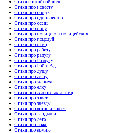
Стихи спокойной ночи
Стихи про невесту
Стихи про обиду
Стихи про одиночество
Стихи про осень
Стихи про папу
Стихи про полицию и полицейских
Стихи про поцелуй
Стихи про птиц
Стихи про работу
Стихи про радугу
Стихи про Разлуку
Стихи про Рай и Ад
Стихи про душу
Стихи про жену
Стихи про жениха
Стихи про елку
Стихи про животных и птиц
Стихи про закат
Стихи про звезды
Стихи про котов и кошек
Стихи про ландыши
Стихи про лето
Стихи про ложь
Стихи про армию