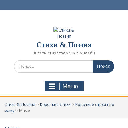
П
е
р
е
й
т
и
Стихи & Поэзия
к
с
Читать стихотворения онлайн
о
д
И
е
с
р
к
ж
а
Меню
и
т
м
ь
о
:
Стихи & Поэзия
>
Короткие стихи
>
Короткие стихи про
м
маму
>
Маме
у