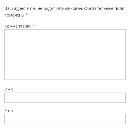
а
Ваш адрес email не будет опубликован.
Обязательные поля
ц
помечены
*
и
Комментарий
*
я
п
о
з
а
п
и
Имя
с
я
м
Email