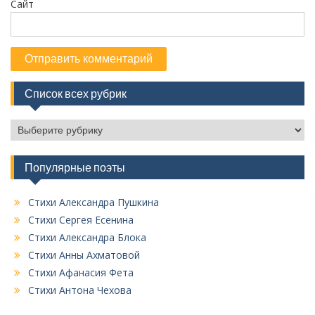
Сайт
Список всех рубрик
С
п
и
Популярные поэты
с
о
к
Стихи Александра Пушкина
в
Стихи Сергея Есенина
с
Стихи Александра Блока
е
Стихи Анны Ахматовой
х
Стихи Афанасия Фета
р
у
Стихи Антона Чехова
б