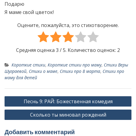
Подарю
Я маме свой цветок!
Оцените, пожалуйста, это стихотворение.
Средняя оценка
3
/ 5. Количество оценок:
2
Короткие стихи
,
Короткие стихи про маму
,
Стихи Веры
Шуграевой
,
Стихи о маме
,
Стихи про 8 марта
,
Стихи про
маму для детей
Н
Песнь 9: РАЙ: Божественная комедия
а
Сколько ты миновал рождений
в
и
Добавить комментарий
г