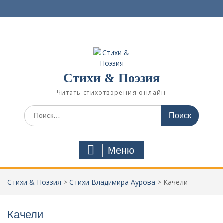
П
е
р
е
й
т
и
Стихи & Поэзия
к
с
Читать стихотворения онлайн
о
д
И
е
с
р
к
ж
а
Меню
и
т
м
ь
о
:
Стихи & Поэзия
>
Стихи Владимира Аурова
>
Качели
м
у
Качели