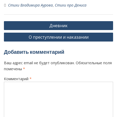
Стихи Владимира Аурова
,
Стихи про Дениса
Н
Дневник
а
О преступлении и наказании
в
и
Добавить комментарий
г
а
Ваш адрес email не будет опубликован.
Обязательные поля
ц
помечены
*
и
Комментарий
*
я
п
о
з
а