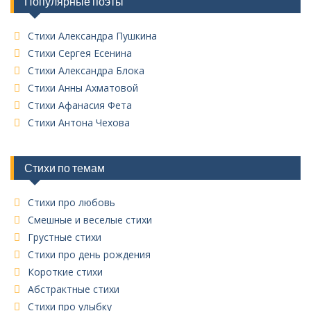
Популярные поэты
с
о
к
Стихи Александра Пушкина
в
Стихи Сергея Есенина
с
Стихи Александра Блока
е
Стихи Анны Ахматовой
х
Стихи Афанасия Фета
р
у
Стихи Антона Чехова
б
р
и
Стихи по темам
к
Стихи про любовь
Смешные и веселые стихи
Грустные стихи
Стихи про день рождения
Короткие стихи
Абстрактные стихи
Стихи про улыбку