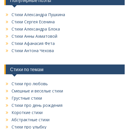
Популярные поэты
с
о
к
Стихи Александра Пушкина
в
Стихи Сергея Есенина
с
Стихи Александра Блока
е
Стихи Анны Ахматовой
х
Стихи Афанасия Фета
р
у
Стихи Антона Чехова
б
р
и
Стихи по темам
к
Стихи про любовь
Смешные и веселые стихи
Грустные стихи
Стихи про день рождения
Короткие стихи
Абстрактные стихи
Стихи про улыбку