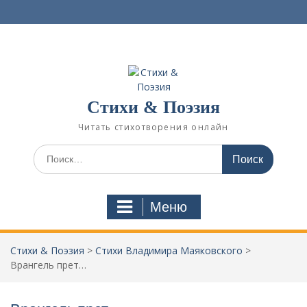
П
е
р
е
й
т
и
Стихи & Поэзия
к
с
Читать стихотворения онлайн
о
д
И
е
с
р
к
ж
а
Меню
и
т
м
ь
о
:
Стихи & Поэзия
>
Стихи Владимира Маяковского
>
м
Врангель прет…
у