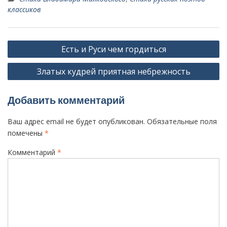
классиков
Н
Есть и Руси чем гордиться
а
Златых кудрей приятная небрежность
в
и
Добавить комментарий
г
а
Ваш адрес email не будет опубликован.
Обязательные поля
ц
помечены
*
и
Комментарий
*
я
п
о
з
а