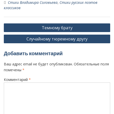
Стихи Владимира Соловьева
,
Стихи русских поэтов
классиков
Н
Темному брату
а
Случайному тюремному другу
в
и
Добавить комментарий
г
а
Ваш адрес email не будет опубликован.
Обязательные поля
ц
помечены
*
и
Комментарий
*
я
п
о
з