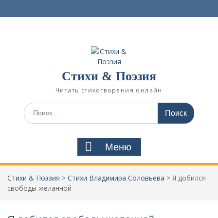
П
е
р
е
й
т
и
Стихи & Поэзия
к
с
Читать стихотворения онлайн
о
д
И
е
с
р
к
ж
а
Меню
и
т
м
ь
о
:
Стихи & Поэзия
>
Стихи Владимира Соловьева
>
Я добился
м
свободы желанной
у