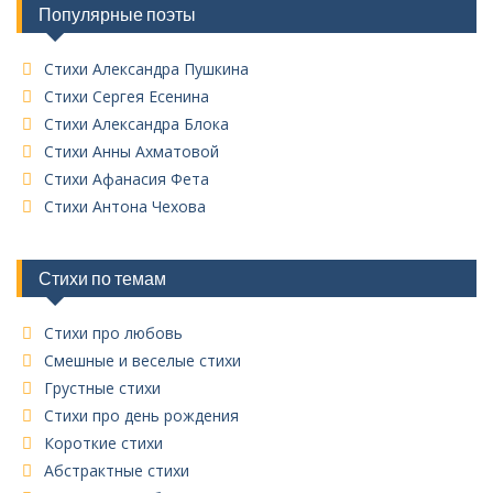
Популярные поэты
с
о
к
Стихи Александра Пушкина
в
Стихи Сергея Есенина
с
Стихи Александра Блока
е
Стихи Анны Ахматовой
х
Стихи Афанасия Фета
р
у
Стихи Антона Чехова
б
р
и
Стихи по темам
к
Стихи про любовь
Смешные и веселые стихи
Грустные стихи
Стихи про день рождения
Короткие стихи
Абстрактные стихи