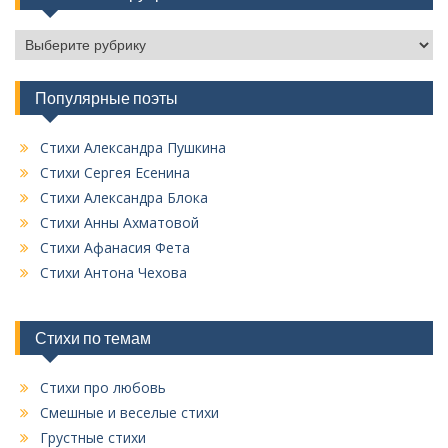
С
п
и
Популярные поэты
с
о
к
Стихи Александра Пушкина
в
Стихи Сергея Есенина
с
Стихи Александра Блока
е
Стихи Анны Ахматовой
х
Стихи Афанасия Фета
р
у
Стихи Антона Чехова
б
р
и
Стихи по темам
к
Стихи про любовь
Смешные и веселые стихи
Грустные стихи