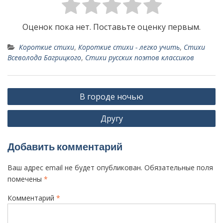
Оценок пока нет. Поставьте оценку первым.
Короткие стихи
,
Короткие стихи - легко учить
,
Стихи
Всеволода Багрицкого
,
Стихи русских поэтов классиков
Н
В городе ночью
а
Другу
в
и
Добавить комментарий
г
а
Ваш адрес email не будет опубликован.
Обязательные поля
ц
помечены
*
и
Комментарий
*
я