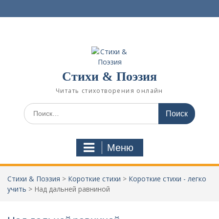
П
е
р
е
й
т
и
Стихи & Поэзия
к
с
Читать стихотворения онлайн
о
д
И
е
с
р
к
ж
а
Меню
и
т
м
ь
о
:
Стихи & Поэзия
>
Короткие стихи
>
Короткие стихи - легко
м
учить
>
Над дальней равниной
у