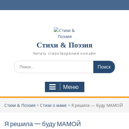
П
е
р
е
й
т
и
Стихи & Поэзия
к
с
Читать стихотворения онлайн
о
д
И
е
с
р
к
ж
а
Меню
и
т
м
ь
о
:
Стихи & Поэзия
>
Стихи о маме
>
Я решила — буду МАМОЙ
м
у
Я решила — буду МАМОЙ