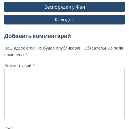
Н
Беспорядки у Феи
а
Колодец
в
и
Добавить комментарий
г
а
Ваш адрес email не будет опубликован.
Обязательные поля
ц
помечены
*
и
Комментарий
*
я
п
о
з
а
п
и
Имя