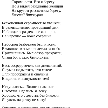
Скромности. Его я берегу…
Но я видел раздеванье женщин
На крутом рассветном берегу.
Евгений Винокуров
Бесконечной скромностью увенчан,
В размышленьях проводящий дни,
Наблюдал я раздеванье женщин,
Не нарочно — боже сохрани!
Небосвод безбрежен был и ясен,
Вжавшись в землю я лежал за пнём,
Притаившись. Был обзор прекрасен,
Слава богу, дело было днём.
Весь сосредоточен, как дневальный,
Я сумел подметить, что хотел:
Эллипсообразны и овальны
Впадины и выпуклости тел!
Искупались… Волосы намокли.
Высохли. Оделись. Я лежу.
Хорошо, что с детства без бинокля
Я гулять на речку не хожу!
Оцените, пожалуйста, это стихотворение.