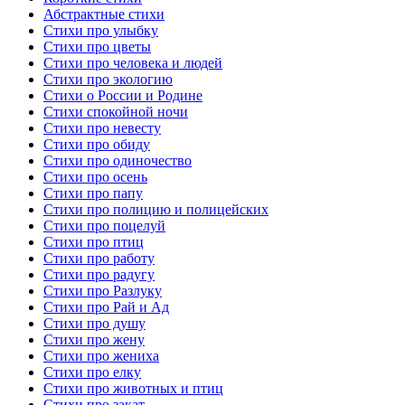
Абстрактные стихи
Стихи про улыбку
Стихи про цветы
Стихи про человека и людей
Стихи про экологию
Стихи о России и Родине
Стихи спокойной ночи
Стихи про невесту
Стихи про обиду
Стихи про одиночество
Стихи про осень
Стихи про папу
Стихи про полицию и полицейских
Стихи про поцелуй
Стихи про птиц
Стихи про работу
Стихи про радугу
Стихи про Разлуку
Стихи про Рай и Ад
Стихи про душу
Стихи про жену
Стихи про жениха
Стихи про елку
Стихи про животных и птиц
Стихи про закат