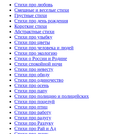
Стихи про любовь
Смешные и веселые стихи
Грустные стихи
Стихи про день рождения
Короткие стихи
Абстрактные стихи
Стихи про улыбку
Стихи про цветы
Стихи про человека и людей
Стихи про экологию
Стихи о России и Родине
Стихи спокойной ночи
Стихи про невесту
Стихи про обиду
Стихи про одиночество
Стихи про осень
Стихи про папу
Стихи про полицию и полицейских
Стихи про поцелуй
Стихи про птиц
Стихи про работу
Стихи про радугу
Стихи про Разлуку
Стихи про Рай и Ад
Стихи про душу