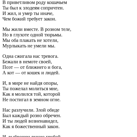
В приветливом роду кошачьем
Ты был к злодеям сопричтен.
И жил, и умер ты иначе,
Чем божий требует закон.
Мы жили вместе. В розном теле,
Но в глухоте одной тюрьмы.
Мы оба плакать не хотели,
Мурлыкать не умели мы.
Одна сжигала нас тревога.
Бежали в немоте своей,
Поэт — от ближнего и бога,
А кот — от кошек и людей.
И, в мире не найдя опоры,
Ты пожелал молиться мне,
Как я молился той, которой
Не постигал в земном огне.
Нас разлучили. Злой обиде
Был каждый розно обречен.
И ты людей возненавидел,
Как я божественный закон.
И, выброшен рукою грубой