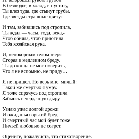
В безлюдье, в холод, в пустоту,
Ты влез туда, где стынут трубы,
Где звезды страшные цветут…
И там, забившись под стропила,
Ты ждал — часы, года, века,-
Чтоб обняла, чтоб приютила
Тебя хозяйская рука.
И, непокорным телом зверя
Сгорая в медленном бреду,
Ты до конца не мог поверить,
Что я не вспомню, не приду…
Я не пришел. Но верь мне, милый:
Такой же смертью я умру.
Я тоже спрячусь под стропила,
Забьюсь в чердачную дыру.
Узнаю ужас долгой дрожи
И ожиданья горький бред.
И смертный час мой будет тоже
Ничьей любовью не согрет.
Оцените, пожалуйста, это стихотворение.