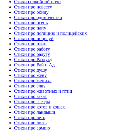
Стихи спокойной ночи
Стихи про невесту
Стихи про обиду
Стихи про одиночество
Стихи про осень
Стихи про папу
Стихи про полицию и полицейских
Стихи про поцелуй
Стихи про птиц
Стихи про работу
Стихи про радугу
Стихи про Разлуку
Стихи про Рай и Ад
Стихи про душу
Стихи про жену
Стихи про жениха
Стихи про елку
Стихи про животных и птиц
Стихи про закат
Стихи про звезды
Стихи про котов и кошек
Стихи про ландыши
Стихи про лето
Стихи про ложь
Стихи про армию