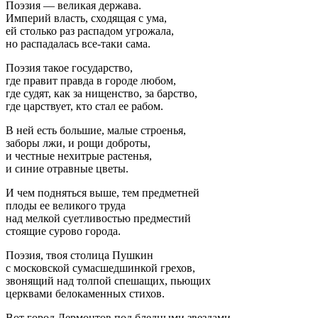
Поэзия — великая держава.
Империй власть, сходящая с ума,
ей столько раз распадом угрожала,
но распадалась все-таки сама.
Поэзия такое государство,
где правит правда в городе любом,
где судят, как за нищенство, за барство,
где царствует, кто стал ее рабом.
В ней есть большие, малые строенья,
заборы лжи, и рощи доброты,
и честные нехитрые растенья,
и синие отравные цветы.
И чем подняться выше, тем предметней
плоды ее великого труда
над мелкой суетливостью предместий
стоящие сурово города.
Поэзия, твоя столица Пушкин
с московской сумасшедшинкой грехов,
звонящий над толпой спешащих, пьющих
церквами белокаменных стихов.
Вот город Лермонтов под бледными звездами