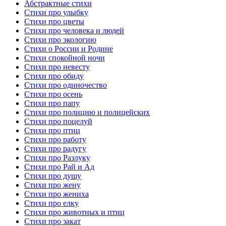
Абстрактные стихи
Стихи про улыбку
Стихи про цветы
Стихи про человека и людей
Стихи про экологию
Стихи о России и Родине
Стихи спокойной ночи
Стихи про невесту
Стихи про обиду
Стихи про одиночество
Стихи про осень
Стихи про папу
Стихи про полицию и полицейских
Стихи про поцелуй
Стихи про птиц
Стихи про работу
Стихи про радугу
Стихи про Разлуку
Стихи про Рай и Ад
Стихи про душу
Стихи про жену
Стихи про жениха
Стихи про елку
Стихи про животных и птиц
Стихи про закат