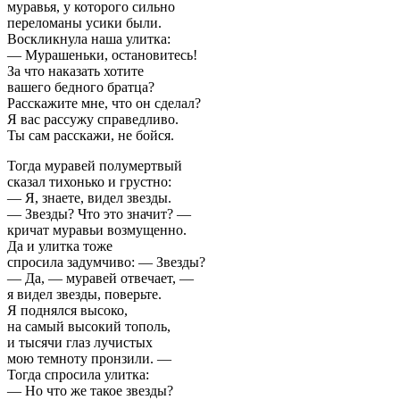
муравья, у которого сильно
переломаны усики были.
Воскликнула наша улитка:
— Мурашеньки, остановитесь!
За что наказать хотите
вашего бедного братца?
Расскажите мне, что он сделал?
Я вас рассужу справедливо.
Ты сам расскажи, не бойся.
Тогда муравей полумертвый
сказал тихонько и грустно:
— Я, знаете, видел звезды.
— Звезды? Что это значит? —
кричат муравьи возмущенно.
Да и улитка тоже
спросила задумчиво: — Звезды?
— Да, — муравей отвечает, —
я видел звезды, поверьте.
Я поднялся высоко,
на самый высокий тополь,
и тысячи глаз лучистых
мою темноту пронзили. —
Тогда спросила улитка:
— Но что же такое звезды?