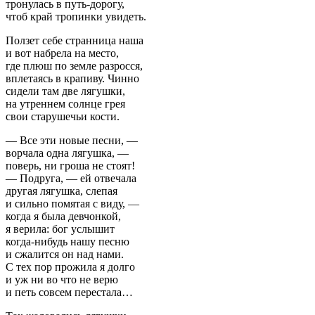
тронулась в путь-дорогу,
чтоб край тропинки увидеть.
Ползет себе странница наша
и вот набрела на место,
где плюш по земле разросся,
вплетаясь в крапиву. Чинно
сидели там две лягушки,
на утреннем солнце грея
свои старушечьи кости.
— Все эти новые песни, —
ворчала одна лягушка, —
поверь, ни гроша не стоят!
— Подруга, — ей отвечала
другая лягушка, слепая
и сильно помятая с виду, —
когда я была девчонкой,
я верила: бог услышит
когда-нибудь нашу песню
и сжалится он над нами.
С тех пор прожила я долго
и уж ни во что не верю
и петь совсем перестала…