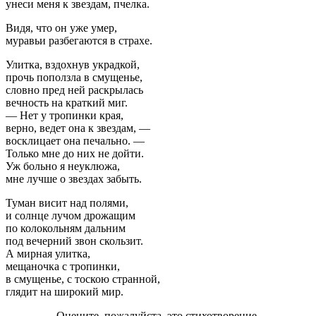
унеси меня к звездам, пчелка.
Видя, что он уже умер,
муравьи разбегаются в страхе.
Улитка, вздохнув украдкой,
прочь поползла в смущенье,
словно пред ней раскрылась
вечность на краткий миг.
— Нет у тропинки края,
верно, ведет она к звездам, —
восклицает она печально. —
Только мне до них не дойти.
Уж больно я неуклюжа,
мне лучше о звездах забыть.
Туман висит над полями,
и солнце лучом дрожащим
по колокольням дальним
под вечерний звон скользит.
А мирная улитка,
мещаночка с тропинки,
в смущенье, с тоскою странной,
глядит на широкий мир.
Оцените, пожалуйста, это стихотворение.