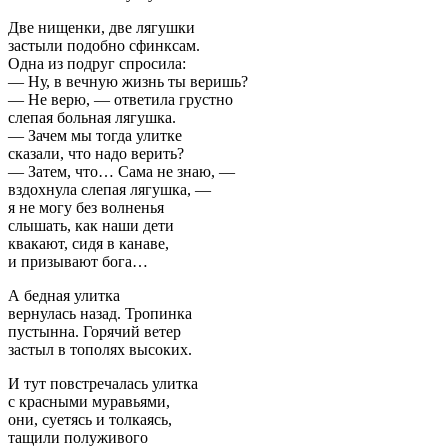
Две нищенки, две лягушки
застыли подобно сфинксам.
Одна из подруг спросила:
— Ну, в вечную жизнь ты веришь?
— Не верю, — ответила грустно
слепая больная лягушка.
— Зачем мы тогда улитке
сказали, что надо верить?
— Затем, что… Сама не знаю, —
вздохнула слепая лягушка, —
я не могу без волненья
слышать, как наши дети
квакают, сидя в канаве,
и призывают бога…
А бедная улитка
вернулась назад. Тропинка
пустынна. Горячий ветер
застыл в тополях высоких.
И тут повстречалась улитка
с красными муравьями,
они, суетясь и толкаясь,
тащили полуживого