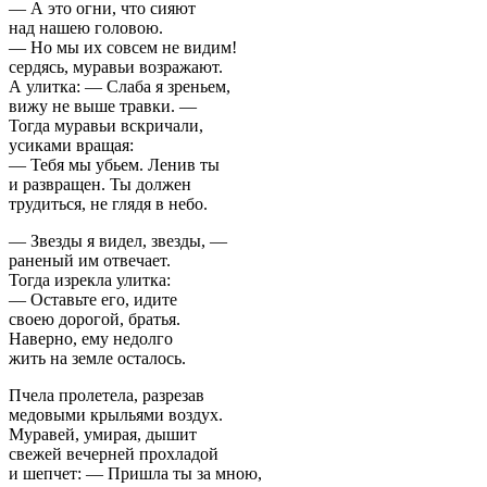
— А это огни, что сияют
над нашею головою.
— Но мы их совсем не видим!
сердясь, муравьи возражают.
А улитка: — Слаба я зреньем,
вижу не выше травки. —
Тогда муравьи вскричали,
усиками вращая:
— Тебя мы убьем. Ленив ты
и развращен. Ты должен
трудиться, не глядя в небо.
— Звезды я видел, звезды, —
раненый им отвечает.
Тогда изрекла улитка:
— Оставьте его, идите
своею дорогой, братья.
Наверно, ему недолго
жить на земле осталось.
Пчела пролетела, разрезав
медовыми крыльями воздух.
Муравей, умирая, дышит
свежей вечерней прохладой
и шепчет: — Пришла ты за мною,