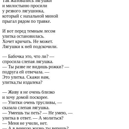
Так жаловались лягушки
и милостыню просили
у резвого лягушонка,
который с нахальной миной
прыгал рядом по травке.
И вот перед темным лесом
улитка остановилась.
Хочет кричать. Не может.
Лягушки к ней подскочили.
— Бабочка это, что ли? —
спросила слепая лягушка.
— Ты разве не видишь рожки? —
подруга ей отвечала. —
Это улитка. Скажи нам,
улитка,ты издалека?
— Живу я не очень близко
и хочу домой поскорее.
— Улитки очень трусливы, —
сказала слепая лягушка.
— Умеешь ты петь? — Не умею, —
улитка в ответ. — А молиться?
— Меня не учили, нет.
— А в вечную жизнь ты веришь?