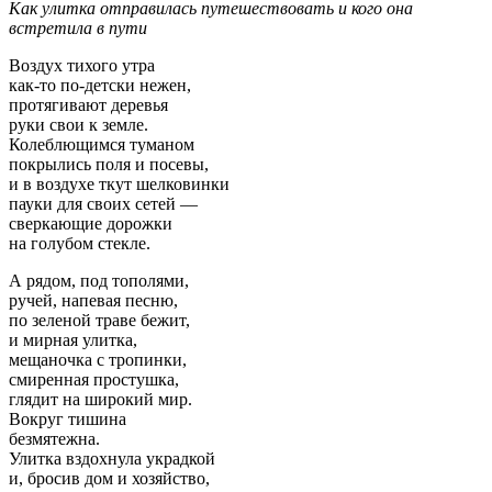
Как улитка отправилась путешествовать и кого она
встретила в пути
Воздух тихого утра
как-то по-детски нежен,
протягивают деревья
руки свои к земле.
Колеблющимся туманом
покрылись поля и посевы,
и в воздухе ткут шелковинки
пауки для своих сетей —
сверкающие дорожки
на голубом стекле.
А рядом, под тополями,
ручей, напевая песню,
по зеленой траве бежит,
и мирная улитка,
мещаночка с тропинки,
смиренная простушка,
глядит на широкий мир.
Вокруг тишина
безмятежна.
Улитка вздохнула украдкой
и, бросив дом и хозяйство,