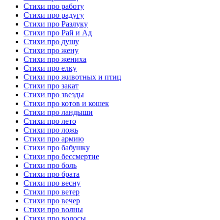
Стихи про работу
Стихи про радугу
Стихи про Разлуку
Стихи про Рай и Ад
Стихи про душу
Стихи про жену
Стихи про жениха
Стихи про елку
Стихи про животных и птиц
Стихи про закат
Стихи про звезды
Стихи про котов и кошек
Стихи про ландыши
Стихи про лето
Стихи про ложь
Стихи про армию
Стихи про бабушку
Стихи про бессмертие
Стихи про боль
Стихи про брата
Стихи про весну
Стихи про ветер
Стихи про вечер
Стихи про волны
Стихи про волосы