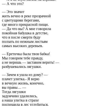
— А что это?
— Это значит
жить вечно в реке прозрачной
с цветущими берегами,
где много прекрасной пищи.
— Да что вы? А мне говорила
покойная бабушка в детстве,
что я после смерти буду
ползать по нежным листьям
самых высоких деревьев.
— Еретичка была твоя бабка!
Мы говорим тебе правду,
а не веришь — заставим верить! —
разбушевались лягушки.
— Зачем я ушла из дому? —
плачет улитка.- Я верю
в вечную жизнь, конечно,
вы правы… —
Тогда лягушки
задумчиво удалились,
а наша улитка в страхе
поспешила в лес углубиться.