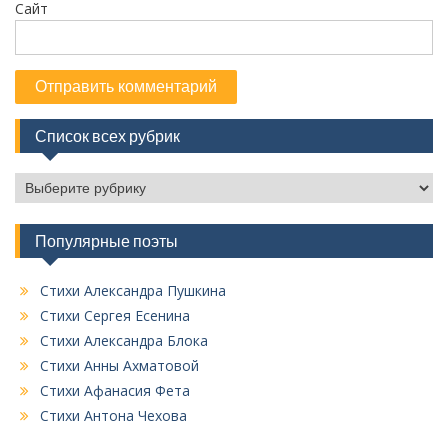
Сайт
Список всех рубрик
С
п
и
Популярные поэты
с
о
к
Стихи Александра Пушкина
в
Стихи Сергея Есенина
с
Стихи Александра Блока
е
Стихи Анны Ахматовой
х
Стихи Афанасия Фета
р
у
Стихи Антона Чехова
б