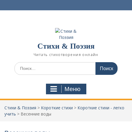
П
е
р
е
й
т
и
Стихи & Поэзия
к
с
Читать стихотворения онлайн
о
д
И
е
с
р
к
ж
а
Меню
и
т
м
ь
о
:
Стихи & Поэзия
>
Короткие стихи
>
Короткие стихи - легко
м
учить
>
Весенние воды
у