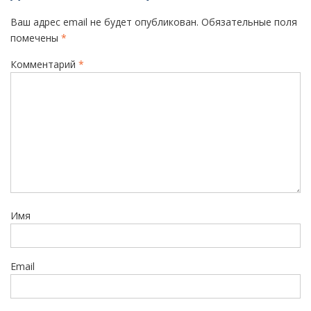
а
Ваш адрес email не будет опубликован.
Обязательные поля
ц
помечены
*
и
Комментарий
*
я
п
о
з
а
п
и
Имя
с
я
м
Email