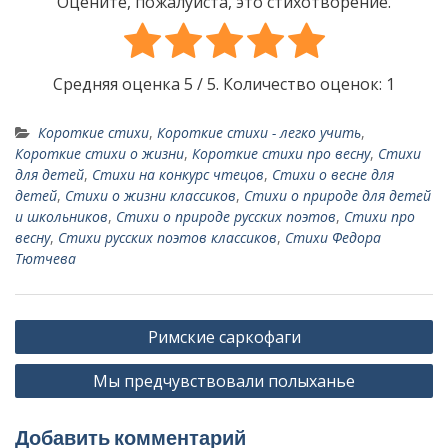
Оцените, пожалуйста, это стихотворение.
Средняя оценка
5
/ 5. Количество оценок:
1
Короткие стихи
,
Короткие стихи - легко учить
,
Короткие стихи о жизни
,
Короткие стихи про весну
,
Стихи
для детей
,
Стихи на конкурс чтецов
,
Стихи о весне для
детей
,
Стихи о жизни классиков
,
Стихи о природе для детей
и школьников
,
Стихи о природе русских поэтов
,
Стихи про
весну
,
Стихи русских поэтов классиков
,
Стихи Федора
Тютчева
Н
Римские саркофаги
а
Мы предчувствовали полыханье
в
и
Добавить комментарий
г