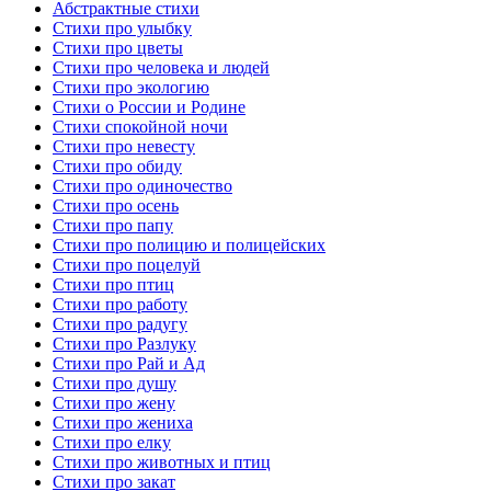
Абстрактные стихи
Стихи про улыбку
Стихи про цветы
Стихи про человека и людей
Стихи про экологию
Стихи о России и Родине
Стихи спокойной ночи
Стихи про невесту
Стихи про обиду
Стихи про одиночество
Стихи про осень
Стихи про папу
Стихи про полицию и полицейских
Стихи про поцелуй
Стихи про птиц
Стихи про работу
Стихи про радугу
Стихи про Разлуку
Стихи про Рай и Ад
Стихи про душу
Стихи про жену
Стихи про жениха
Стихи про елку
Стихи про животных и птиц
Стихи про закат