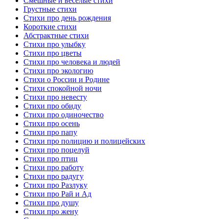
Смешные и веселые стихи
Грустные стихи
Стихи про день рождения
Короткие стихи
Абстрактные стихи
Стихи про улыбку
Стихи про цветы
Стихи про человека и людей
Стихи про экологию
Стихи о России и Родине
Стихи спокойной ночи
Стихи про невесту
Стихи про обиду
Стихи про одиночество
Стихи про осень
Стихи про папу
Стихи про полицию и полицейских
Стихи про поцелуй
Стихи про птиц
Стихи про работу
Стихи про радугу
Стихи про Разлуку
Стихи про Рай и Ад
Стихи про душу
Стихи про жену