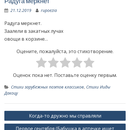
Радуга меркнет
21.12.2019
rupoezia
Радуга меркнет.
Заалели в закатных лучах
овощи в корзине…
Оцените, пожалуйста, это стихотворение.
Оценок пока нет. Поставьте оценку первым.
Стихи зарубежных поэтов классиков
,
Стихи Ииды
Дакоцу
Н
Когда-то дружно мы справляли
а
Первое сентября (Бабушка в аптечке ищет
в