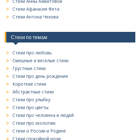
Стихи Анны Ахматовой
х
Стихи Афанасия Фета
р
у
Стихи Антона Чехова
б
р
и
Стихи по темам
к
Стихи про любовь
Смешные и веселые стихи
Грустные стихи
Стихи про день рождения
Короткие стихи
Абстрактные стихи
Стихи про улыбку
Стихи про цветы
Стихи про человека и людей
Стихи про экологию
Стихи о России и Родине
Стихи спокойной ночи