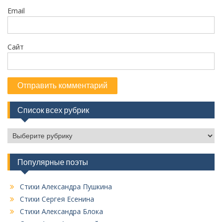
м
Email
Сайт
Список всех рубрик
С
п
и
Популярные поэты
с
о
к
Стихи Александра Пушкина
в
Стихи Сергея Есенина
с
Стихи Александра Блока
е