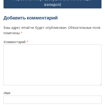
валидол)
и
г
Добавить комментарий
а
ц
Ваш адрес email не будет опубликован.
Обязательные поля
помечены
*
и
я
Комментарий
*
п
о
з
а
п
и
с
Имя
я