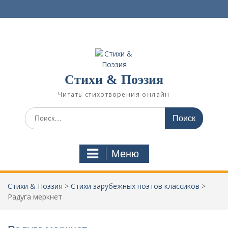
П
е
р
е
й
т
и
Стихи & Поэзия
к
с
Читать стихотворения онлайн
о
д
И
е
с
р
к
ж
а
Меню
и
т
м
ь
о
:
Стихи & Поэзия
>
Стихи зарубежных поэтов классиков
>
м
Радуга меркнет
у