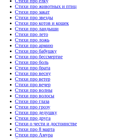
Стихи про елку
Стихи про животных и птиц
Стихи про закат
Стихи про звезды
Стихи про котов и кошек
Стихи про ландыши
Стихи про лето
Стихи про ложь
Стихи про армию
Стихи про бабушку
Стихи про бессмертие
Стихи про боль
Стихи про брата
Стихи про весну
Стихи про ветер
Стихи про вечер
Стихи про волны
Стихи про волосы
Стихи про глаза
Стихи про грозу
Стихи про дедушку
Стихи про друга
Стихи о чести и достоинстве
Стихи про 8 марта
Стихи про Амура