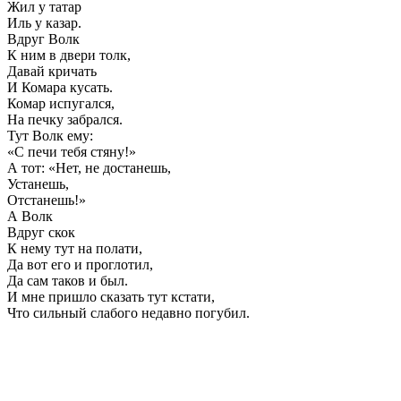
Жил у татар
Иль у казар.
Вдруг Волк
К ним в двери толк,
Давай кричать
И Комара кусать.
Комар испугался,
На печку забрался.
Тут Волк ему:
«С печи тебя стяну!»
А тот: «Нет, не достанешь,
Устанешь,
Отстанешь!»
А Волк
Вдруг скок
К нему тут на полати,
Да вот его и проглотил,
Да сам таков и был.
И мне пришло сказать тут кстати,
Что сильный слабого недавно погубил.