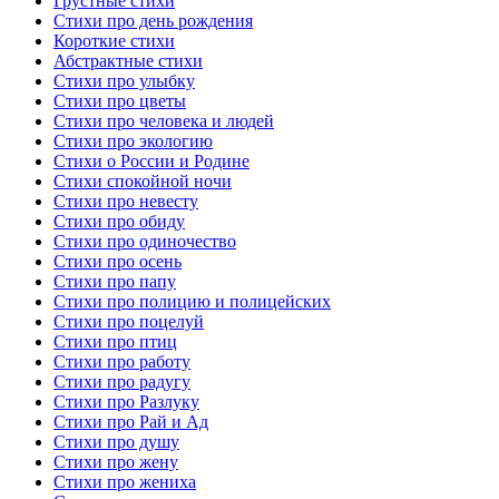
Грустные стихи
Стихи про день рождения
Короткие стихи
Абстрактные стихи
Стихи про улыбку
Стихи про цветы
Стихи про человека и людей
Стихи про экологию
Стихи о России и Родине
Стихи спокойной ночи
Стихи про невесту
Стихи про обиду
Стихи про одиночество
Стихи про осень
Стихи про папу
Стихи про полицию и полицейских
Стихи про поцелуй
Стихи про птиц
Стихи про работу
Стихи про радугу
Стихи про Разлуку
Стихи про Рай и Ад
Стихи про душу
Стихи про жену
Стихи про жениха