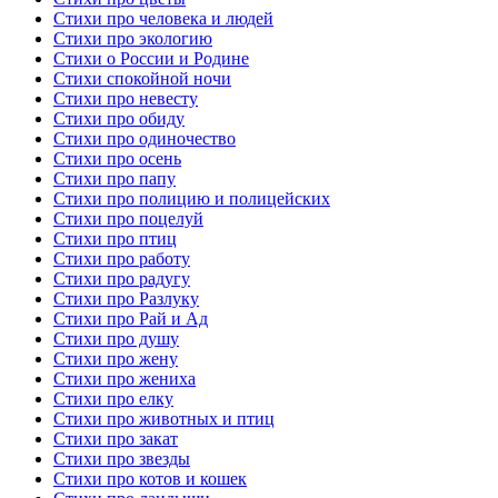
Стихи про человека и людей
Стихи про экологию
Стихи о России и Родине
Стихи спокойной ночи
Стихи про невесту
Стихи про обиду
Стихи про одиночество
Стихи про осень
Стихи про папу
Стихи про полицию и полицейских
Стихи про поцелуй
Стихи про птиц
Стихи про работу
Стихи про радугу
Стихи про Разлуку
Стихи про Рай и Ад
Стихи про душу
Стихи про жену
Стихи про жениха
Стихи про елку
Стихи про животных и птиц
Стихи про закат
Стихи про звезды
Стихи про котов и кошек