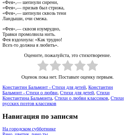
«Фея»,— шепнули сирени,
«Фея»,— призыв был стрижа,
«Фея»,— шепнули сквозь тени
Ландыши, очи смежа.
«Фея»,— сквозя изумрудно,
Травки промолвила нить.
Фея вздохнула: «Как трудно!
Всех-то должна я любить».
Оцените, пожалуйста, это стихотворение.
Оценок пока нет. Поставьте оценку первым.
Константин Бальмонт - Стихи для детей
,
Константин
Бальмонт - Стихи о любви
,
Стихи для детей
,
Стихи
Константина Бальмонта
,
Стихи о любви классиков
,
Стихи
русских поэтов классиков
Навигация по записям
На городском субботнике
Рано, цветик, рано ты