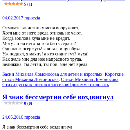
5 (1)
04.02.2017
rupoezia
Отмщать завистнику меня вооружают,
Хотя мне от него вреда отнюдь не чают.
Когда зоилова хула мне не вредит,
Могу ли на него за то я быть сердит?
Однако ж осержусь! я встал, ищу обуха;
Уж поднял, я махну! а кто сидит тут? муха!
Как жаль мне для нее напрасного труда.
Бедняжка, ты летай, ты пой: мне нет вреда.
Басни Михаила Ломоносова для детей и взрослых
,
Короткие
стихи Михаила Ломоносова
,
Стихи Михаила Ломоносова
,
Стихи русских поэтов классиков
Прокомментировать
Я знак бессмертия себе воздвигнул
0 (0)
24.05.2016
rupoezia
Я знак бессмертия себе воздвигнул