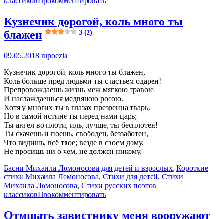
классиков
Прокомментировать
Кузнечик дорогой, коль много ты
блажен
3 (2)
09.05.2018
rupoezia
Кузнечик дорогой, коль много ты блажен,
Коль больше пред людьми ты счастьем одарен!
Препровождаешь жизнь меж мягкою травою
И наслаждаешься медвяною росою.
Хотя у многих ты в глазах презренна тварь,
Но в самой истине ты перед нами царь;
Ты ангел во плоти, иль, лучше, ты бесплотен!
Ты скачешь и поешь, свободен, беззаботен,
Что видишь, всё твое; везде в своем дому,
Не просишь ни о чем, не должен никому.
Басни Михаила Ломоносова для детей и взрослых
,
Короткие
стихи Михаила Ломоносова
,
Стихи для детей
,
Стихи
Михаила Ломоносова
,
Стихи русских поэтов
классиков
Прокомментировать
Отмщать завистнику меня вооружают