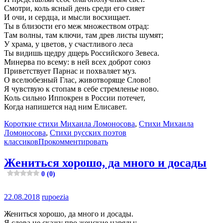
Смотри, коль ясный день среди его сияет
И очи, и сердца, и мысли восхищает.
Ты в близости его меж множеством отрад:
Там волны, там ключи, там древ листы шумят;
У храма, у цветов, у счастливого леса
Ты видишь щедру дщерь Российского Зевеса.
Минерва по всему: в ней всех доброт союз
Приветствует Парнас и похваляет муз.
О вселюбезный Глас, животворяще Слово!
Я чувствую к стопам в себе стремленье ново.
Коль сильно Иппокрен в России потечет,
Когда напишется над ним Елисавет.
Короткие стихи Михаила Ломоносова
,
Стихи Михаила
Ломоносова
,
Стихи русских поэтов
классиков
Прокомментировать
Жениться хорошо, да много и досады
0 (0)
22.08.2018
rupoezia
Жениться хорошо, да много и досады.
Я слова не скажу про женские наряды: