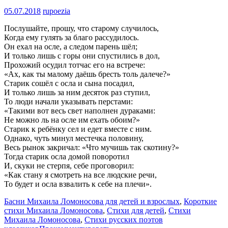
05.07.2018
rupoezia
Послушайте, прошу, что старому случилось,
Когда ему гулять за благо рассудилось.
Он ехал на осле, а следом парень шёл;
И только лишь с горы они спустились в дол,
Прохожий осудил тотчас его на встрече:
«Ах, как ты малому даёшь бресть толь далече?»
Старик сошёл с осла и сына посадил,
И только лишь за ним десяток раз ступил,
То люди начали указывать перстами:
«Такими вот весь свет наполнен дураками:
Не можно ль на осле им ехать обоим?»
Старик к ребёнку сел и едет вместе с ним.
Однако, чуть минул местечка половину,
Весь рынок закричал: «Что мучишь так скотину?»
Тогда старик осла домой поворотил
И, скуки не стерпя, себе проговорил:
«Как стану я смотреть на все людские речи,
То будет и осла взвалить к себе на плечи».
Басни Михаила Ломоносова для детей и взрослых
,
Короткие
стихи Михаила Ломоносова
,
Стихи для детей
,
Стихи
Михаила Ломоносова
,
Стихи русских поэтов