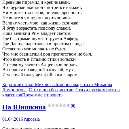
Превыше пирамид и крепче меди,
Что бурный аквилон смотреть не может,
Ни множество веков, ни едка древность.
Не вовсе я умру; но смерть оставит
Велику часть мою, как жизнь скончаю.
Я буду возрастать повсюду славой,
Пока великий Рим владеет светом.
Где быстрыми шумит струями Авфид,
Где Давнус царствовал в простом народе,
Отечество мое молчать не будет,
Что мне беззнатный род препятством не был,
Чтоб внесть в Италию стихи эольски
И первому звенеть Алцейской лирой.
Взгордися праведной заслугой, муза,
И увенчай главу дельфийским лавром.
Короткие стихи Михаила Ломоносова
,
Стихи Михаила
Ломоносова
,
Стихи про бессмертие
,
Стихи русских поэтов
классиков
Прокомментировать
На Шишкина
0 (0)
01.04.2016
rupoezia
Смеется и поет, он о звездах толкует,