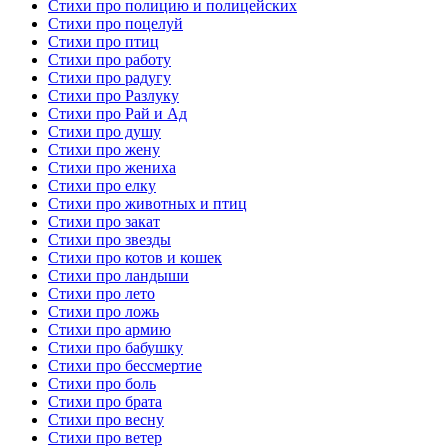
Стихи про полицию и полицейских
Стихи про поцелуй
Стихи про птиц
Стихи про работу
Стихи про радугу
Стихи про Разлуку
Стихи про Рай и Ад
Стихи про душу
Стихи про жену
Стихи про жениха
Стихи про елку
Стихи про животных и птиц
Стихи про закат
Стихи про звезды
Стихи про котов и кошек
Стихи про ландыши
Стихи про лето
Стихи про ложь
Стихи про армию
Стихи про бабушку
Стихи про бессмертие
Стихи про боль
Стихи про брата
Стихи про весну
Стихи про ветер