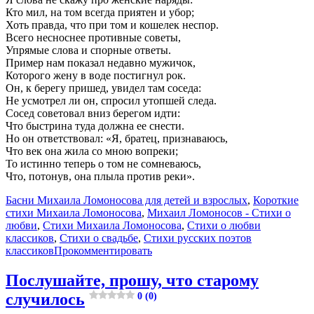
Кто мил, на том всегда приятен и убор;
Хоть правда, что при том и кошелек неспор.
Всего несноснее противные советы,
Упрямые слова и спорные ответы.
Пример нам показал недавно мужичок,
Которого жену в воде постигнул рок.
Он, к берегу пришед, увидел там соседа:
Не усмотрел ли он, спросил утопшей следа.
Сосед советовал вниз берегом идти:
Что быстрина туда должна ее снести.
Но он ответствовал: «Я, братец, признаваюсь,
Что век она жила со мною вопреки;
То истинно теперь о том не сомневаюсь,
Что, потонув, она плыла против реки».
Басни Михаила Ломоносова для детей и взрослых
,
Короткие
стихи Михаила Ломоносова
,
Михаил Ломоносов - Стихи о
любви
,
Стихи Михаила Ломоносова
,
Стихи о любви
классиков
,
Стихи о свадьбе
,
Стихи русских поэтов
классиков
Прокомментировать
Послушайте, прошу, что старому
случилось
0 (0)