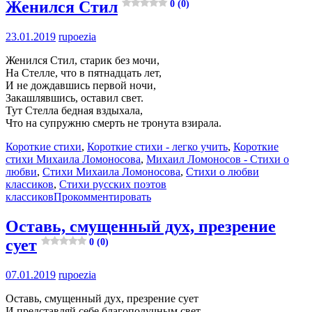
Женился Стил
0 (0)
23.01.2019
rupoezia
Женился Стил, старик без мочи,
На Стелле, что в пятнадцать лет,
И не дождавшись первой ночи,
Закашлявшись, оставил свет.
Тут Стелла бедная вздыхала,
Что на супружню смерть не тронута взирала.
Короткие стихи
,
Короткие стихи - легко учить
,
Короткие
стихи Михаила Ломоносова
,
Михаил Ломоносов - Стихи о
любви
,
Стихи Михаила Ломоносова
,
Стихи о любви
классиков
,
Стихи русских поэтов
классиков
Прокомментировать
Оставь, смущенный дух, презрение
сует
0 (0)
07.01.2019
rupoezia
Оставь, смущенный дух, презрение сует
И представляй себе благополучным свет.