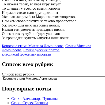
То нюхает табак, то карт игру тасует,
То слушает у всех, со всеми говорит
И делает стихи наш друг архипиит!
Увенчан лавром был Марон за стихотворство,
Нам чем свово почтить за таково проворство?
Уж плохи для него лавровые венки,
Нельзя тем увенчать премудрые виски.
О чем я так тужу? он будет увенчан:
За грош один купить капусты лишь кочан.
Короткие стихи Михаила Ломоносова
,
Стихи Михаила
Ломоносова
,
Стихи русских поэтов
классиков
Прокомментировать
Список всех рубрик
Список всех рубрик
Популярные поэты
Стихи Александра Пушкина
Стихи Сергея Есенина