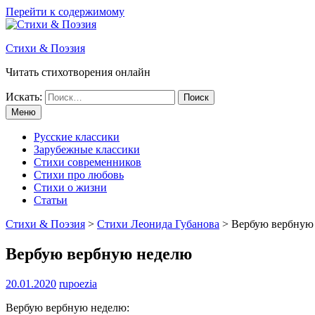
Перейти к содержимому
Стихи & Поэзия
Читать стихотворения онлайн
Искать:
Меню
Русские классики
Зарубежные классики
Стихи современников
Стихи про любовь
Стихи о жизни
Статьи
Стихи & Поэзия
>
Стихи Леонида Губанова
>
Вербую вербную
Вербую вербную неделю
20.01.2020
rupoezia
Вербую вербную неделю: