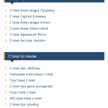
о
к
Стихи Александра Пушкина
в
Стихи Сергея Есенина
с
Стихи Александра Блока
е
Стихи Анны Ахматовой
х
Стихи Афанасия Фета
р
у
Стихи Антона Чехова
б
р
и
Стихи по темам
к
Стихи про любовь
Смешные и веселые стихи
Грустные стихи
Стихи про день рождения
Короткие стихи
Абстрактные стихи
Стихи про улыбку