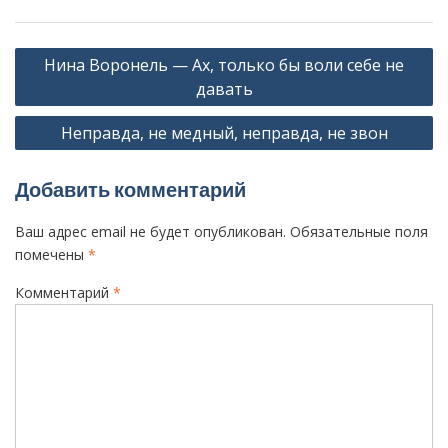
Н
Нина Воронель — Ax, только бы воли себе не
а
давать
в
Неправда, не медный, неправда, не звон
и
г
Добавить комментарий
а
ц
Ваш адрес email не будет опубликован.
Обязательные поля
помечены
*
и
я
Комментарий
*
п
о
з
а
п