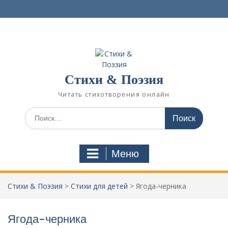
П
е
р
е
й
т
и
Стихи & Поэзия
к
с
Читать стихотворения онлайн
о
д
И
е
с
р
к
ж
а
Меню
и
т
м
ь
о
:
Стихи & Поэзия
>
Стихи для детей
>
Ягода-черника
м
у
Ягода-черника