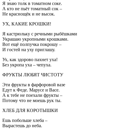
Я знаю толк в томатном соке.
А кто не пьёт томатный сок –
Не краснощёк и не высок.
УХ, КАКИЕ КРОШКИ!
Я кастрюльку с речными рыбёшками
Украшаю укропными крошками.
Вот ещё полпучка покрошу –
И гостей на уху приглашу.
Ух, как здорово пахнет уха!
Без укропа уха – чепуха.
ФРУКТЫ ЛЮБЯТ ЧИСТОТУ
Эти фрукты в фарфоровой вазе
Едут к Феде. Марусе и Васе.
А к тебе не поехали фрукты –
Потому что не моешь рук ты.
ХЛЕБ ДЛЯ КОРОТЫШКИ
Ешь побольше хлеба –
Вырастешь до неба.