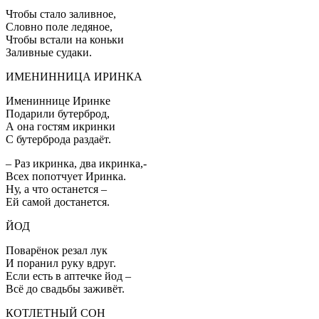
Чтобы стало заливное,
Словно поле ледяное,
Чтобы встали на коньки
Заливные судаки.
ИМЕНИННИЦА ИРИНКА
Имениннице Иринке
Подарили бутерброд,
А она гостям икринки
С бутерброда раздаёт.
– Раз икринка, два икринка,-
Всех попотчует Иринка.
Ну, а что останется –
Ей самой достанется.
ЙОД
Поварёнок резал лук
И поранил руку вдруг.
Если есть в аптечке йод –
Всё до свадьбы заживёт.
КОТЛЕТНЫЙ СОН