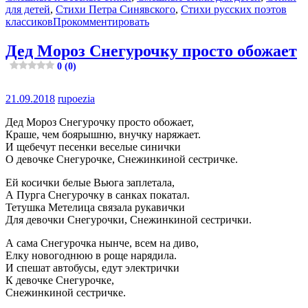
для детей
,
Стихи Петра Синявского
,
Стихи русских поэтов
классиков
Прокомментировать
Дед Мороз Снегурочку просто обожает
0 (0)
21.09.2018
rupoezia
Дед Мороз Снегурочку просто обожает,
Краше, чем боярышню, внучку наряжает.
И щебечут песенки веселые синички
О девочке Снегурочке, Снежинкиной сестричке.
Ей косички белые Вьюга заплетала,
А Пурга Снегурочку в санках покатал.
Тетушка Метелица связала рукавички
Для девочки Снегурочки, Снежинкиной сестрички.
А сама Снегурочка нынче, всем на диво,
Елку новогоднюю в роще нарядила.
И спешат автобусы, едут электрички
К девочке Снегурочке,
Снежинкиной сестричке.