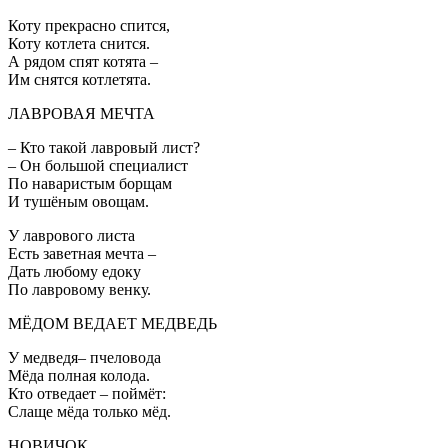
Коту прекрасно спится,
Коту котлета снится.
А рядом спят котята –
Им снятся котлетята.
ЛАВРОВАЯ МЕЧТА
– Кто такой лавровый лист?
– Он большой специалист
По наваристым борщам
И тушёным овощам.
У лаврового листа
Есть заветная мечта –
Дать любому едоку
По лавровому венку.
МЁДОМ ВЕДАЕТ МЕДВЕДЬ
У медведя– пчеловода
Мёда полная колода.
Кто отведает – поймёт:
Слаще мёда только мёд.
НОВИЧОК