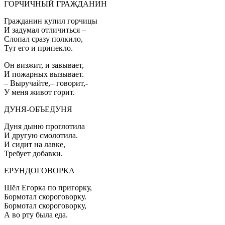
ГОРЧИЧНЫЙ ГРАЖДАНИН
Гражданин купил горчицы
И задумал отличиться –
Слопал сразу полкило,
Тут его и припекло.
Он визжит, и завывает,
И пожарных вызывает.
– Выручайте,– говорит,-
У меня живот горит.
ДУНЯ-ОБЪЕДУНЯ
Дуня дыню проглотила
И другую смолотила.
И сидит на лавке,
Требует добавки.
ЕРУНДОГОВОРКА
Шёл Егорка по пригорку,
Бормотал скороговорку.
Бормотал скороговорку,
А во рту была еда.