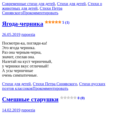
Современные стихи для детей
,
Стихи для детей
,
Стихи о
животных для детей
,
Стихи Петра
Синявского
Прокомментировать
Ягода-черника
5 (1)
26.05.2019
rupoezia
Посмотри-ка, погляди-ка!
Это ягода черника.
Раз она черным-черна,
значит, спелая она.
Налетай на куст черничный,
у черники вкус отличный!
А усы черничные
очень симпатичные.
Стихи для детей
,
Стихи Петра Синявского
,
Стихи русских
поэтов классиков
Прокомментировать
Смешные старушки
0 (0)
14.02.2019
rupoezia