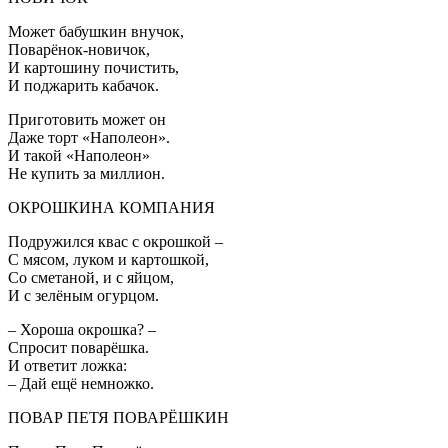
Может бабушкин внучок,
Поварёнок-новичок,
И картошину почистить,
И поджарить кабачок.
Приготовить может он
Даже торт «Наполеон».
И такой «Наполеон»
Не купить за миллион.
ОКРОШКИНА КОМПАНИЯ
Подружился квас с окрошкой –
С мясом, луком и картошкой,
Со сметаной, и с яйцом,
И с зелёным огурцом.
– Хороша окрошка? –
Спросит поварёшка.
И ответит ложка:
– Дай ещё немножко.
ПОВАР ПЕТЯ ПОВАРЁШКИН