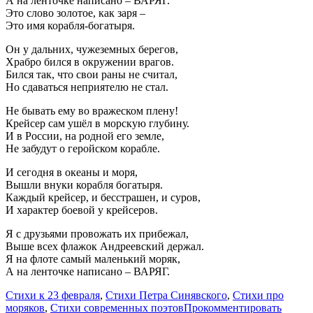
А на ленточке написано – ВАРЯГ.
Это слово золотое, как заря –
Это имя корабля-богатыря.
Он у дальних, чужеземных берегов,
Храбро бился в окружении врагов.
Бился так, что свои раны не считал,
Но сдаваться неприятелю не стал.
Не бывать ему во вражеском плену!
Крейсер сам ушёл в морскую глубину.
И в России, на родной его земле,
Не забудут о геройском корабле.
И сегодня в океаны и моря,
Вышли внуки корабля богатыря.
Каждый крейсер, и бесстрашен, и суров,
И характер боевой у крейсеров.
Я с друзьями провожать их прибежал,
Выше всех флажок Андреевский держал.
Я на флоте самый маленький моряк,
А на ленточке написано – ВАРЯГ.
Стихи к 23 февраля
,
Стихи Петра Синявского
,
Стихи про
моряков
,
Стихи современных поэтов
Прокомментировать