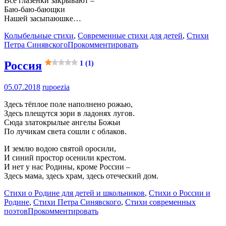
Все глазёнки закрывают –
Баю-баю-бающки
Нашей засыпаюшке…
Колыбельные стихи
,
Современные стихи для детей
,
Стихи
Петра Синявского
Прокомментировать
Россия
1 (1)
05.07.2018
rupoezia
Здесь тёплое поле наполнено рожью,
Здесь плещутся зори в ладонях лугов.
Сюда златокрылые ангелы Божьи
По лучикам света сошли с облаков.
И землю водою святой оросили,
И синий простор осенили крестом.
И нет у нас Родины, кроме России –
Здесь мама, здесь храм, здесь отеческий дом.
Стихи о Родине для детей и школьников
,
Стихи о России и
Родине
,
Стихи Петра Синявского
,
Стихи современных
поэтов
Прокомментировать