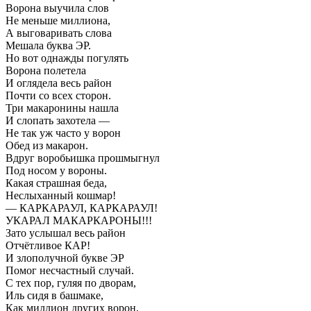
Ворона выучила слов
Не меньше миллиона,
А выговаривать слова
Мешала буква ЭР.
Но вот однажды погулять
Ворона полетела
И оглядела весь район
Почти со всех сторон.
Три макаронины нашла
И слопать захотела —
Не так уж часто у ворон
Обед из макарон.
Вдруг воробьишка прошмыгнул
Под носом у вороны.
Какая страшная беда,
Неслыханный кошмар!
— КАРКАРАУЛ, КАРКАРАУЛ!
УКАРАЛ МАКАРКАРОНЫ!!!
Зато услышал весь район
Отчётливое КАР!
И злополучной букве ЭР
Помог несчастный случай.
С тех пор, гуляя по дворам,
Иль сидя в башмаке,
Как миллион других ворон,