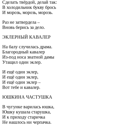
Сделать твёрдой, делай так:
В холодильник букву брось
И морозь, морозь, морозь.
Раз не затвердела –
Вновь берись за дело.
ЭКЛЕРНЫЙ КАВАЛЕР
На балу случилась драма.
Благородный кавалер
Из-под носа знатной дамы
Утащил один эклер.
И ещё один эклер,
И ещё один эклер,
И ещё один эклер –
Вот тебе и кавалер.
ЮШКИНА ЧАСТУШКА
В чугунке варилась юшка,
Юшку кушала старушка,
И к приходу старичка
Не нашлось ни черпачка.