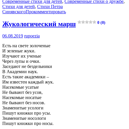
Современные стихи для детей
,
Современные стихи о дружбе
,
Стихи для детей
,
Стихи Петра
Синявского
Прокомментировать
Жукологический марш
0 (0)
06.08.2019
rupoezia
Есть на свете золоченые
И зеленые жуки.
Изучают их ученые
Через лупы и очки.
Заседают не бездельники
В Академии наук.
Есть такие академики –
Им известен каждый жук.
Насекомые усатые
Не бывают без усов,
Насекомые носатые
Не бывают без носов.
Знаменитые усологи
Пишут книжки про усы.
Знаменитые носологи
Пишут книжки про носы.