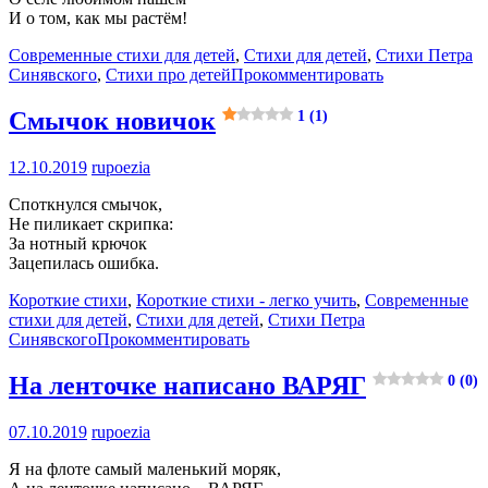
И о том, как мы растём!
Современные стихи для детей
,
Стихи для детей
,
Стихи Петра
Синявского
,
Стихи про детей
Прокомментировать
Смычок новичок
1 (1)
12.10.2019
rupoezia
Споткнулся смычок,
Не пиликает скрипка:
За нотный крючок
Зацепилась ошибка.
Короткие стихи
,
Короткие стихи - легко учить
,
Современные
стихи для детей
,
Стихи для детей
,
Стихи Петра
Синявского
Прокомментировать
На ленточке написано ВАРЯГ
0 (0)
07.10.2019
rupoezia
Я на флоте самый маленький моряк,