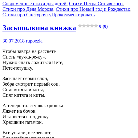
Современные стихи для детей
,
Стихи Петра Синявского
,
Стихи про Деда Мороза
,
Стихи про Новый год и Рождество
,
Стихи про Снегурочку
Прокомментировать
Засыпалкина книжка
0 (0)
30.07.2018
rupoezia
Чтобы завтра на рассвете
Спеть «ку-ка-ре-ку»,
Нужно спать ложиться Пете,
Пете-петушку.
Засыпает серый слон,
Зебра смотрит первый сон.
Спят котята и коты,
Спят китята и киты.
А теперь толстушка-хрюшка
Ляжет на бочок
И зароется в подушку
Хрюшкин пятачок.
Все устали, все зевают,