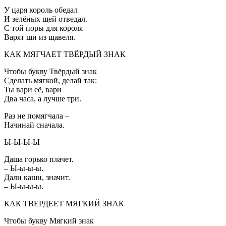
У царя король обедал
И зелёных щей отведал.
С той поры для короля
Варят щи из щавеля.
КАК МЯГЧАЕТ ТВЁРДЫЙ ЗНАК
Чтобы букву Твёрдый знак
Сделать мягкой, делай так:
Ты вари её, вари
Два часа, а лучше три.
Раз не помягчала –
Начинай сначала.
Ы-Ы-Ы-Ы
Даша горько плачет.
– Ы-ы-ы-ы.
Дали каши, значит.
– Ы-ы-ы-ы.
КАК ТВЕРДЕЕТ МЯГКИЙ ЗНАК
Чтобы букву Мягкий знак