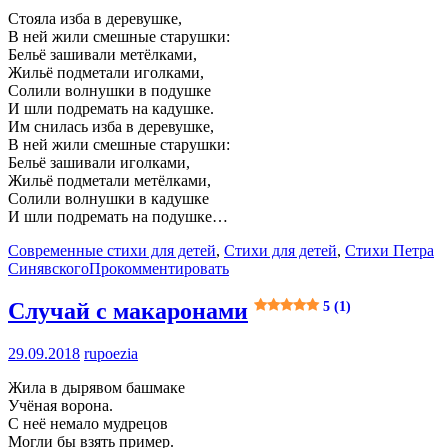
Стояла изба в деревушке,
В ней жили смешные старушки:
Бельё зашивали метёлками,
Жильё подметали иголками,
Солили волнушки в подушке
И шли подремать на кадушке.
Им снилась изба в деревушке,
В ней жили смешные старушки:
Бельё зашивали иголками,
Жильё подметали метёлками,
Солили волнушки в кадушке
И шли подремать на подушке…
Современные стихи для детей
,
Стихи для детей
,
Стихи Петра
Синявского
Прокомментировать
Случай с макаронами
5 (1)
29.09.2018
rupoezia
Жила в дырявом башмаке
Учёная ворона.
С неё немало мудрецов
Могли бы взять пример.