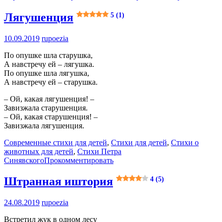
Лягушенция
5 (1)
10.09.2019
rupoezia
По опушке шла старушка,
А навстречу ей – лягушка.
По опушке шла лягушка,
А навстречу ей – старушка.
– Ой, какая лягушенция! –
Завизжала старушенция.
– Ой, какая старушенция! –
Завизжала лягушенция.
Современные стихи для детей
,
Стихи для детей
,
Стихи о
животных для детей
,
Стихи Петра
Синявского
Прокомментировать
Штранная иштория
4 (5)
24.08.2019
rupoezia
Встретил жук в одном лесу