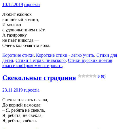
10.12.2019
rupoezia
Любит ежонок
вишнёвый компот,
И молоко
с удовольствием пьёт.
А газировку
не пьёт никогда —
Очень колючая эта вода.
Короткие стихи
,
Короткие стихи - легко учить
,
Стихи для
детей
,
Стихи Петра Синявского
,
Стихи русских поэтов
классиков
Прокомментировать
Свекольные страдания
0 (0)
23.11.2019
rupoezia
Свекла плакать начала,
До корней намокла:
– Я, ребята не свекла,
Я, ребята, не свекла,
Я, ребята, свёкла.