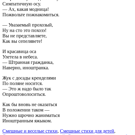
Симпатичную осу.
— Ах, какая модница!
Пожвольте пожнакомиться.
— Увазаемый прохозый,
Ну на сто это похозэ!
Вы не представляете,
Как вы сепелявете!
И красавица оса
Улетела в небеса.
— Штранная гражданка,
Наверно, иноштранка.
Жук с досады кренделями
По поляне носится.
— Это ж надо было так
Опроштоволоситься.
Как бы вновь не оказаться
В положении таком —
Нужно шрочно жаниматься
Иноштранным яжыком.
Смешные и веселые стихи
,
Смешные стихи для детей
,