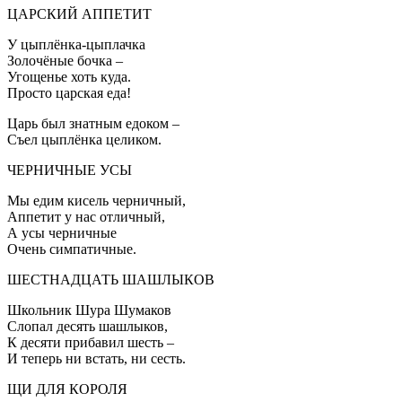
ЦАРСКИЙ АППЕТИТ
У цыплёнка-цыплачка
Золочёные бочка –
Угощенье хоть куда.
Просто царская еда!
Царь был знатным едоком –
Съел цыплёнка целиком.
ЧЕРНИЧНЫЕ УСЫ
Мы едим кисель черничный,
Аппетит у нас отличный,
А усы черничные
Очень симпатичные.
ШЕСТНАДЦАТЬ ШАШЛЫКОВ
Школьник Шура Шумаков
Слопал десять шашлыков,
К десяти прибавил шесть –
И теперь ни встать, ни сесть.
ЩИ ДЛЯ КОРОЛЯ