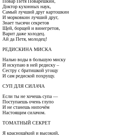
Повар Петя Поварёшкин,
Доктор кухонных наук,
Самый лучший друг картошкин
И морковкин лучший друг,
Знает тысячи секретов
Щей, борщей и винегретов,
Варит даже холодец.
Ай да Петя, молодец!
РЕДИСКИНА МИСКА
Налью воды в большую миску
И искупаю в ней редиску –
Сестру с братишкой угощу
И сам редиской похрущу.
СУП ДЛЯ СИЛАЧА
Если ты не хочешь супа —
Поступаешь очень глупо
И не станешь нипочём
Настоящим силачом.
ТОМАТНЫЙ СЕКРЕТ
Я краснощёкий и высокий,