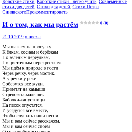
Короткие стихи
,
Короткие стихи - легко учить
,
Современные
стихи для детей
,
Стихи для детей
,
Стихи Петра
Синявского
Прокомментировать
И о том, как мы растём
0 (0)
21.10.2019
rupoezia
Мы шагаем на прогулку
К ёлкам, соснам и берёзкам
По зелёным переулкам,
По цветочным перекресткам.
Мы идём к природе в гости
Через речку, через мостик.
А у речки у реки
Соберутся все жуки.
Прилетят на камыши
Стрекозята-малыши.
Бабочки-капустницы
На песок опустятся.
И усядутся все вместе,
Чтобы слушать наши песни.
Мы и вам сейчас расскажем,
Мы и вам сейчас споём
О селе любимом нашем