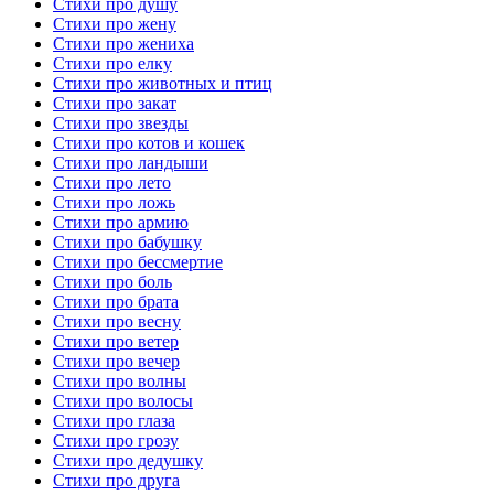
Стихи про душу
Стихи про жену
Стихи про жениха
Стихи про елку
Стихи про животных и птиц
Стихи про закат
Стихи про звезды
Стихи про котов и кошек
Стихи про ландыши
Стихи про лето
Стихи про ложь
Стихи про армию
Стихи про бабушку
Стихи про бессмертие
Стихи про боль
Стихи про брата
Стихи про весну
Стихи про ветер
Стихи про вечер
Стихи про волны
Стихи про волосы
Стихи про глаза
Стихи про грозу
Стихи про дедушку
Стихи про друга