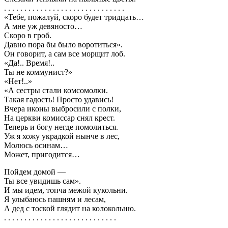
. . . . . . . . . . . . . . . . . . . . . . . . . . . . . .
«Тебе, пожалуй, скоро будет тридцать…
А мне уж девяносто…
Скоро в гроб.
Давно пора бы было воротиться».
Он говорит, а сам все морщит лоб.
«Да!.. Время!..
Ты не коммунист?»
«Нет!..»
«А сестры стали комсомолки.
Такая гадость! Просто удавись!
Вчера иконы выбросили с полки,
На церкви комиссар снял крест.
Теперь и богу негде помолиться.
Уж я хожу украдкой нынче в лес,
Молюсь осинам…
Может, пригодится…
Пойдем домой —
Ты все увидишь сам».
И мы идем, топча межой кукольни.
Я улыбаюсь пашням и лесам,
А дед с тоской глядит на колокольню.
. . . . . . . . . . . . . . . . . . . . . . . . . . . .
. . . . . . . . . . . . . . . . . . . . . . . . . . . .