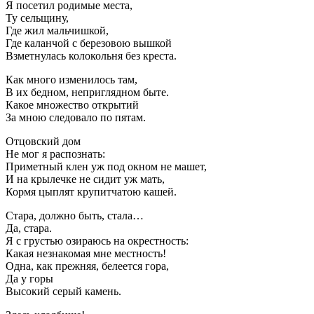
Я посетил родимые места,
Ту сельщину,
Где жил мальчишкой,
Где каланчой с березовою вышкой
Взметнулась колокольня без креста.
Как много изменилось там,
В их бедном, неприглядном быте.
Какое множество открытий
За мною следовало по пятам.
Отцовский дом
Не мог я распознать:
Приметный клен уж под окном не машет,
И на крылечке не сидит уж мать,
Кормя цыплят крупитчатою кашей.
Стара, должно быть, стала…
Да, стара.
Я с грустью озираюсь на окрестность:
Какая незнакомая мне местность!
Одна, как прежняя, белеется гора,
Да у горы
Высокий серый камень.