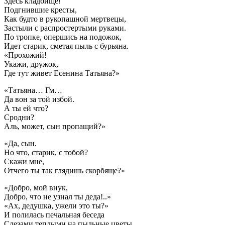
Здесь кладбище!
Подгнившие кресты,
Как будто в рукопашной мертвецы,
Застыли с распростертыми руками.
По тропке, опершись на подожок,
Идет старик, сметая пыль с бурьяна.
«Прохожий!
Укажи, дружок,
Где тут живет Есенина Татьяна?»
«Татьяна… Гм…
Да вон за той избой.
А ты ей что?
Сродни?
Аль, может, сын пропащий?»
«Да, сын.
Но что, старик, с тобой?
Скажи мне,
Отчего ты так глядишь скорбяще?»
«Добро, мой внук,
Добро, что не узнал ты деда!..»
«Ах, дедушка, ужели это ты?»
И полилась печальная беседа
Слезами теплыми на пыльные цветы.