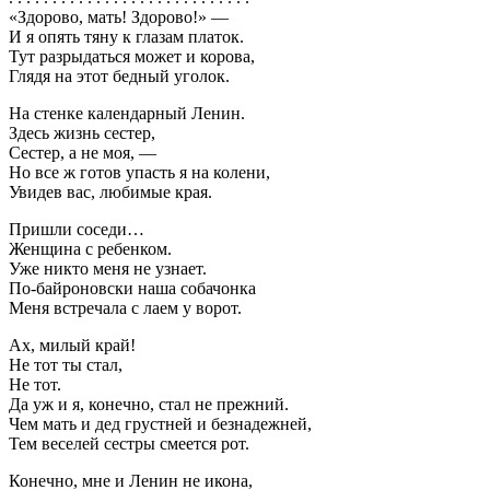
«Здорово, мать! Здорово!» —
И я опять тяну к глазам платок.
Тут разрыдаться может и корова,
Глядя на этот бедный уголок.
На стенке календарный Ленин.
Здесь жизнь сестер,
Сестер, а не моя, —
Но все ж готов упасть я на колени,
Увидев вас, любимые края.
Пришли соседи…
Женщина с ребенком.
Уже никто меня не узнает.
По-байроновски наша собачонка
Меня встречала с лаем у ворот.
Ах, милый край!
Не тот ты стал,
Не тот.
Да уж и я, конечно, стал не прежний.
Чем мать и дед грустней и безнадежней,
Тем веселей сестры смеется рот.
Конечно, мне и Ленин не икона,