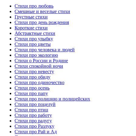
Стихи про любовь
Смешные и веселые стихи
Грустные стихи
Стихи про день рождения
Короткие стихи
Абстрактные стихи
Стихи про улыбку
Стихи про цветы
Стихи про человека и людей
Стихи про экологию
Стихи о России и Родине
Стихи спокойной ночи
Стихи про невесту
Стихи про обиду
Стихи про одиночество
Стихи про осень
Стихи про папу
Стихи про полицию и полицейских
Стихи про поцелуй
Стихи про птиц
Стихи про работу
Стихи про радугу
Стихи про Разлуку
Стихи про Рай и Ад