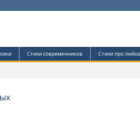
сики
Стихи современников
Стихи про любо
ных