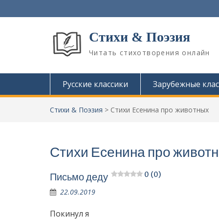
П
е
р
Стихи & Поэзия
е
й
Читать стихотворения онлайн
т
и
к
Русские классики
Зарубежные клас
с
о
д
Стихи & Поэзия
>
Стихи Есенина про животных
е
р
ж
Стихи Есенина про живот
и
м
о
0 (0)
Письмо деду
м
у
22.09.2019
Покинул я