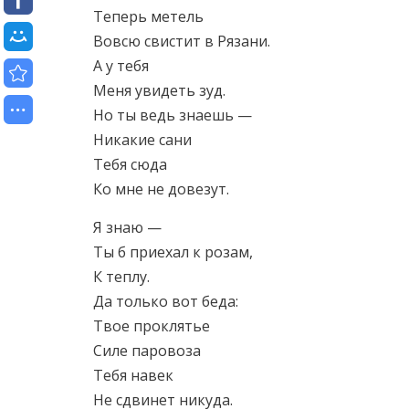
Теперь метель
Вовсю свистит в Рязани.
А у тебя
Меня увидеть зуд.
Но ты ведь знаешь —
Никакие сани
Тебя сюда
Ко мне не довезут.
Я знаю —
Ты б приехал к розам,
К теплу.
Да только вот беда:
Твое проклятье
Силе паровоза
Тебя навек
Не сдвинет никуда.