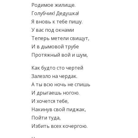
Родимое жилище.
Голубчик! Дедушка!
Я вновь к тебе пишу.
У вас под окнами
Теперь метели свищут,
И в дымовой трубе
Протяжный вой и шум,
Как будто сто чертей
Залезло на чердак.
А ты всю ночь не спишь
И дрыгаешь ногою.
И хочется тебе,
Накинув свой пиджак,
Пойти туда,
Избить всех кочергою.