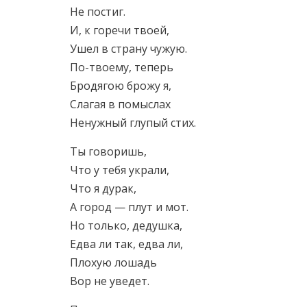
Не постиг.
И, к горечи твоей,
Ушел в страну чужую.
По-твоему, теперь
Бродягою брожу я,
Слагая в помыслах
Ненужный глупый стих.
Ты говоришь,
Что у тебя украли,
Что я дурак,
А город — плут и мот.
Но только, дедушка,
Едва ли так, едва ли,
Плохую лошадь
Вор не уведет.