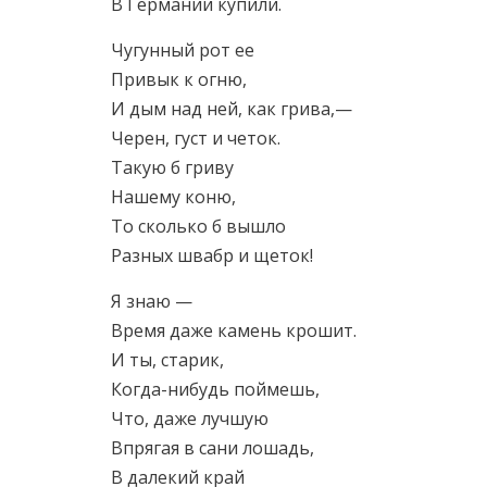
В Германии купили.
Чугунный рот ее
Привык к огню,
И дым над ней, как грива,—
Черен, густ и четок.
Такую б гриву
Нашему коню,
То сколько б вышло
Разных швабр и щеток!
Я знаю —
Время даже камень крошит.
И ты, старик,
Когда-нибудь поймешь,
Что, даже лучшую
Впрягая в сани лошадь,
В далекий край