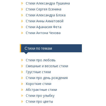
к
Стихи Александра Пушкина
в
Стихи Сергея Есенина
с
Стихи Александра Блока
е
Стихи Анны Ахматовой
х
Стихи Афанасия Фета
р
у
Стихи Антона Чехова
б
р
и
Стихи по темам
к
Стихи про любовь
Смешные и веселые стихи
Грустные стихи
Стихи про день рождения
Короткие стихи
Абстрактные стихи
Стихи про улыбку
Стихи про цветы