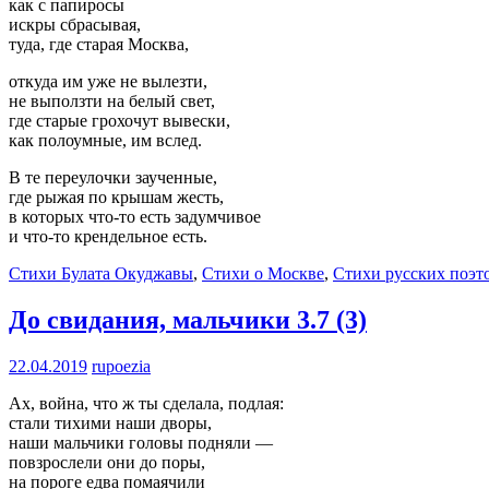
как с папиросы
искры сбрасывая,
туда, где старая Москва,
откуда им уже не вылезти,
не выползти на белый свет,
где старые грохочут вывески,
как полоумные, им вслед.
В те переулочки заученные,
где рыжая по крышам жесть,
в которых что-то есть задумчивое
и что-то крендельное есть.
Стихи Булата Окуджавы
,
Стихи о Москве
,
Стихи русских поэт
До свидания, мальчики
3.7 (3)
22.04.2019
rupoezia
Ах, война, что ж ты сделала, подлая:
стали тихими наши дворы,
наши мальчики головы подняли —
повзрослели они до поры,
на пороге едва помаячили