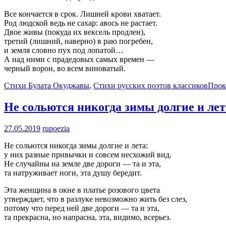
Все кончается в срок. Лишней крови хватает.
Род людской ведь не сахар: авось не растает.
Двое живы (покуда их вексель продлен),
третий (лишний, наверно) в раю погребен,
и земля словно пух под лопатой…
А над ними с прадедовых самых времен —
черный ворон, во всем виноватый.
Стихи Булата Окуджавы
,
Стихи русских поэтов классиков
Прок
Не сольются никогда зимы долгие и лет
27.05.2019
rupoezia
Не сольются никогда зимы долгие и лета:
у них разные привычки и совсем несхожий вид.
Не случайны на земле две дороги — та и эта,
та натруживает ноги, эта душу бередит.
Эта женщина в окне в платье розового цвета
утверждает, что в разлуке невозможно жить без слез,
потому что перед ней две дороги — та и эта,
та прекрасна, но напрасна, эта, видимо, всерьез.