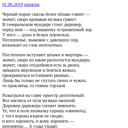
01.06.2019
rupoezia
Черный ворон сквозь белое облако глянет —
значит, скоро кровавая музыка грянет.
В генеральском мундире стоит дирижер,
перед ним — под машинку остриженный хор.
У него — руки в белых перчатках.
Песнопенье, знакомое с давешних пор,
возникает из слов непечатных.
Постепенно вступают штыки и мортиры —
значит, скоро по швам расползутся мундиры,
значит, скоро сподобимся есть за двоих,
забывать мертвецов и бояться живых,
прикрываться истлевшею рванью…
Лишь бы только не спутать своих и чужих,
то проклятья, то гимны горланя.
Разыгрался на славу оркестр допотопный.
Все наелись от пуза музыки окопной.
Дирижер дирижера спешит заменить.
Те, что в поле вповалку (прошу извинить),
с того ворона взоров не сводят,
и кого хоронить, и кому хоронить —
непонятно… А годы уходят.