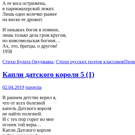
А ее коса острижена,
в парикмахерской лежит.
Лишь одно колечко рыжее
на виске ее дрожит.
И никаких богов в помине,
лишь только дела гром кругом,
но комсомольская богиня…
Ах, это, братцы, о другом!
1958
Стихи Булата Окуджавы
,
Стихи русских поэтов классиков
Прок
Капли датского короля
5 (1)
02.04.2019
rupoezia
В раннем детстве верил я,
что от всех болезней
капель Датского короля
не найти полезней.
И с тех пор горит во мне
огонек той веры…
Капли Датского короля