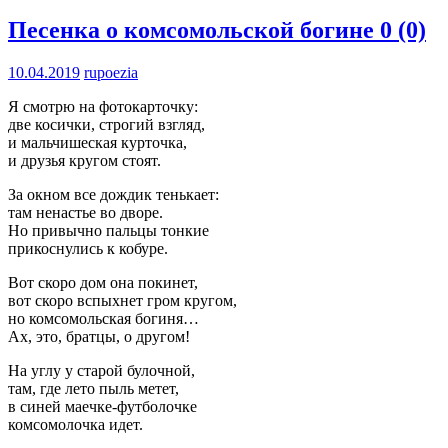
Песенка о комсомольской богине
0 (0)
10.04.2019
rupoezia
Я смотрю на фотокарточку:
две косички, строгий взгляд,
и мальчишеская курточка,
и друзья кругом стоят.
За окном все дождик тенькает:
там ненастье во дворе.
Но привычно пальцы тонкие
прикоснулись к кобуре.
Вот скоро дом она покинет,
вот скоро вспыхнет гром кругом,
но комсомольская богиня…
Ах, это, братцы, о другом!
На углу у старой булочной,
там, где лето пыль метет,
в синей маечке-футболочке
комсомолочка идет.