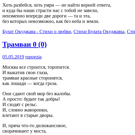
Хоть разбейся, хоть умри — не найти верней ответа,
и куда бы наши страсти нас с тобой не завели,
неизменно впереди две дороги — та и эта,
без которых невозможно, как без неба и земли.
Булат Окуджава - Стихи о любви
,
Стихи Булата Окуджавы
,
Сти
Трамваи
0 (0)
05.05.2019
rupoezia
Москва все строится, торопится.
И выкатив свои глаза,
трамваи красные сторонятся,
как лошади — когда гроза.
Они сдают свой мир без жалобы.
А просто: будьте так добры!
И сходят с рельс.
И, словно жаворонки,
влетают в старые дворы.
И, пряча что-то дилижансовое,
сворачивают у моста,