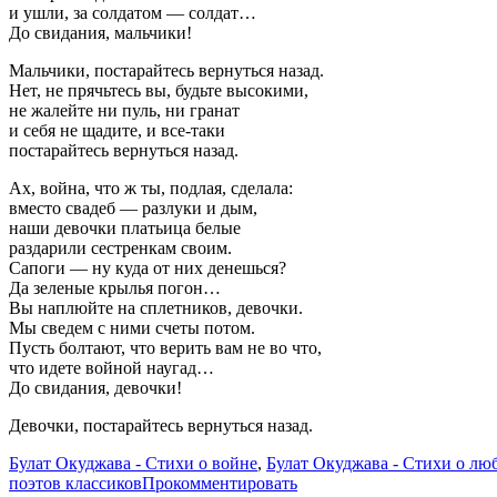
и ушли, за солдатом — солдат…
До свидания, мальчики!
Мальчики, постарайтесь вернуться назад.
Нет, не прячьтесь вы, будьте высокими,
не жалейте ни пуль, ни гранат
и себя не щадите, и все-таки
постарайтесь вернуться назад.
Ах, война, что ж ты, подлая, сделала:
вместо свадеб — разлуки и дым,
наши девочки платьица белые
раздарили сестренкам своим.
Сапоги — ну куда от них денешься?
Да зеленые крылья погон…
Вы наплюйте на сплетников, девочки.
Мы сведем с ними счеты потом.
Пусть болтают, что верить вам не во что,
что идете войной наугад…
До свидания, девочки!
Девочки, постарайтесь вернуться назад.
Булат Окуджава - Стихи о войне
,
Булат Окуджава - Стихи о лю
поэтов классиков
Прокомментировать