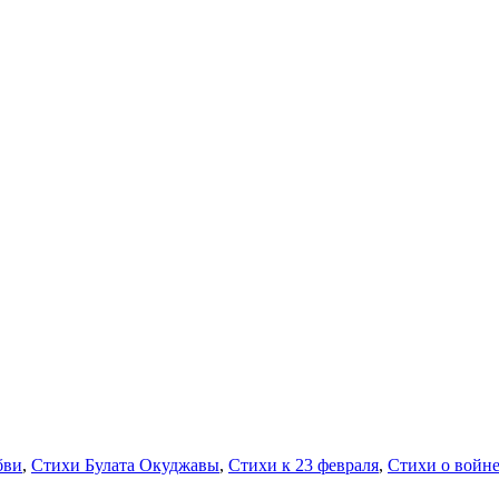
бви
,
Стихи Булата Окуджавы
,
Стихи к 23 февраля
,
Стихи о войн