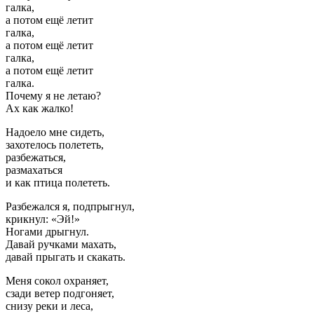
галка,
а потом ещё летит
галка,
а потом ещё летит
галка,
а потом ещё летит
галка.
Почему я не летаю?
Ах как жалко!
Надоело мне сидеть,
захотелось полететь,
разбежаться,
размахаться
и как птица полететь.
Разбежался я, подпрыгнул,
крикнул: «Эй!»
Ногами дрыгнул.
Давай ручками махать,
давай прыгать и скакать.
Меня сокол охраняет,
сзади ветер подгоняет,
снизу реки и леса,