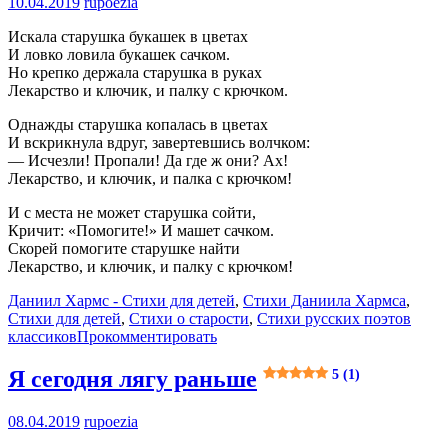
10.04.2019
rupoezia
Искала старушка букашек в цветах
И ловко ловила букашек сачком.
Но крепко держала старушка в руках
Лекарство и ключик, и палку с крючком.
Однажды старушка копалась в цветах
И вскрикнула вдруг, завертевшись волчком:
— Исчезли! Пропали! Да где ж они? Ах!
Лекарство, и ключик, и палка с крючком!
И с места не может старушка сойти,
Кричит: «Помогите!» И машет сачком.
Скорей помогите старушке найти
Лекарство, и ключик, и палку с крючком!
Даниил Хармс - Стихи для детей
,
Стихи Даниила Хармса
,
Стихи для детей
,
Стихи о старости
,
Стихи русских поэтов
классиков
Прокомментировать
Я сегодня лягу раньше
5 (1)
08.04.2019
rupoezia