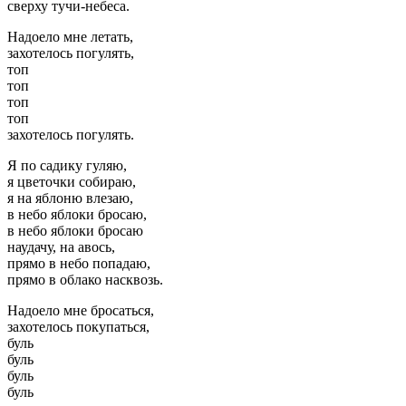
сверху тучи-небеса.
Надоело мне летать,
захотелось погулять,
топ
топ
топ
топ
захотелось погулять.
Я по садику гуляю,
я цветочки собираю,
я на яблоню влезаю,
в небо яблоки бросаю,
в небо яблоки бросаю
наудачу, на авось,
прямо в небо попадаю,
прямо в облако насквозь.
Надоело мне бросаться,
захотелось покупаться,
буль
буль
буль
буль