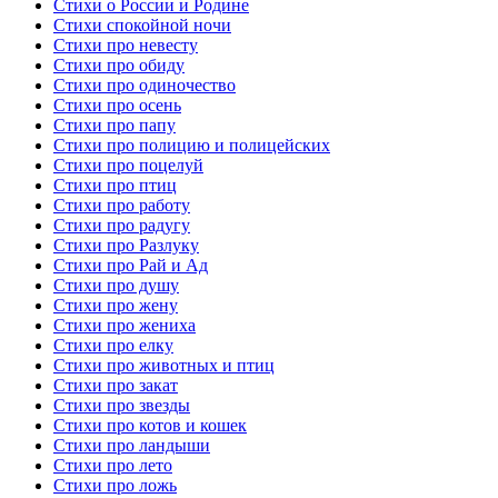
Стихи о России и Родине
Стихи спокойной ночи
Стихи про невесту
Стихи про обиду
Стихи про одиночество
Стихи про осень
Стихи про папу
Стихи про полицию и полицейских
Стихи про поцелуй
Стихи про птиц
Стихи про работу
Стихи про радугу
Стихи про Разлуку
Стихи про Рай и Ад
Стихи про душу
Стихи про жену
Стихи про жениха
Стихи про елку
Стихи про животных и птиц
Стихи про закат
Стихи про звезды
Стихи про котов и кошек
Стихи про ландыши
Стихи про лето
Стихи про ложь