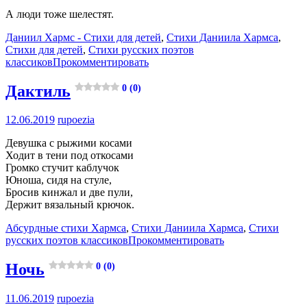
А люди тоже шелестят.
Даниил Хармс - Стихи для детей
,
Стихи Даниила Хармса
,
Стихи для детей
,
Стихи русских поэтов
классиков
Прокомментировать
Дактиль
0 (0)
12.06.2019
rupoezia
Девушка с рыжими косами
Ходит в тени под откосами
Громко стучит каблучок
Юноша, сидя на стуле,
Бросив кинжал и две пули,
Держит вязальный крючок.
Абсурдные стихи Хармса
,
Стихи Даниила Хармса
,
Стихи
русских поэтов классиков
Прокомментировать
Ночь
0 (0)
11.06.2019
rupoezia