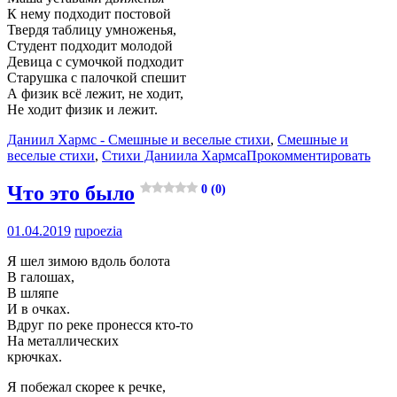
К нему подходит постовой
Твердя таблицу умноженья,
Студент подходит молодой
Девица с сумочкой подходит
Старушка с палочкой спешит
А физик всё лежит, не ходит,
Не ходит физик и лежит.
Даниил Хармс - Смешные и веселые стихи
,
Смешные и
веселые стихи
,
Стихи Даниила Хармса
Прокомментировать
Что это было
0 (0)
01.04.2019
rupoezia
Я шел зимою вдоль болота
В галошах,
В шляпе
И в очках.
Вдруг по реке пронесся кто-то
На металлических
крючках.
Я побежал скорее к речке,