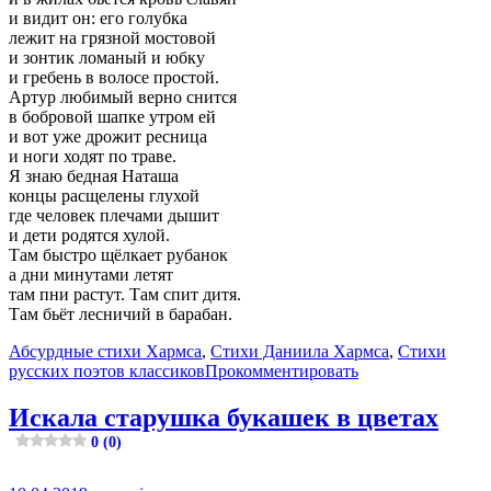
и видит он: его голубка
лежит на грязной мостовой
и зонтик ломаный и юбку
и гребень в волосе простой.
Артур любимый верно снится
в бобровой шапке утром ей
и вот уже дрожит ресница
и ноги ходят по траве.
Я знаю бедная Наташа
концы расщелены глухой
где человек плечами дышит
и дети родятся хулой.
Там быстро щёлкает рубанок
а дни минутами летят
там пни растут. Там спит дитя.
Там бьёт лесничий в барабан.
Абсурдные стихи Хармса
,
Стихи Даниила Хармса
,
Стихи
русских поэтов классиков
Прокомментировать
Искала старушка букашек в цветах
0 (0)