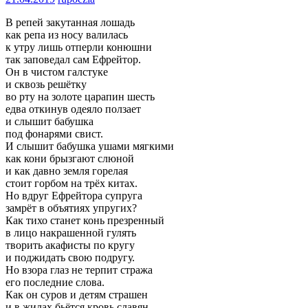
В репей закутанная лошадь
как репа из носу валилась
к утру лишь отперли конюшни
так заповедал сам Ефрейтор.
Он в чистом галстуке
и сквозь решётку
во рту на золоте царапин шесть
едва откинув одеяло ползает
и слышит бабушка
под фонарями свист.
И слышит бабушка ушами мягкими
как кони брызгают слюной
и как давно земля горелая
стоит горбом на трёх китах.
Но вдруг Ефрейтора супруга
замрёт в объятиях упругих?
Как тихо станет конь презренный
в лицо накрашенной гулять
творить акафисты по кругу
и поджидать свою подругу.
Но взора глаз не терпит стража
его последние слова.
Как он суров и детям страшен
и в жилах бьётся кровь славян