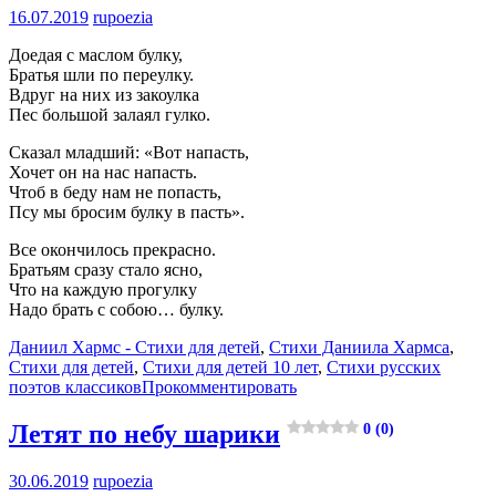
16.07.2019
rupoezia
Доедая с маслом булку,
Братья шли по переулку.
Вдруг на них из закоулка
Пес большой залаял гулко.
Сказал младший: «Вот напасть,
Хочет он на нас напасть.
Чтоб в беду нам не попасть,
Псу мы бросим булку в пасть».
Все окончилось прекрасно.
Братьям сразу стало ясно,
Что на каждую прогулку
Надо брать с собою… булку.
Даниил Хармс - Стихи для детей
,
Стихи Даниила Хармса
,
Стихи для детей
,
Стихи для детей 10 лет
,
Стихи русских
поэтов классиков
Прокомментировать
Летят по небу шарики
0 (0)
30.06.2019
rupoezia