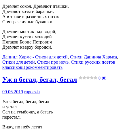
Дремлет сокол. Дремлют пташки.
Дремлют козы и барашки,
А в траве в различных позах
Спят различные букашки.
Дремлет мостик над водой,
Дремлет кустик молодой.
Пятаков Борис Петрович
Дремлет кверху бородой.
Даниил Хармс - Стихи для детей
,
Стихи Даниила Хармса
,
Стихи для детей
,
Стихи про ночь
,
Стихи русских поэтов
классиков
Прокомментировать
Уж я бегал, бегал, бегал
0 (0)
09.06.2019
rupoezia
Уж я бегал, бегал, бегал
и устал.
Сел на тумбочку, а бегать
перестал.
Вижу, по небу летит