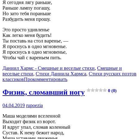
Я сегодня лягу раньше,
Раньше лампу погашу,
Но зато тебя пораньше
Разбудить меня прошу.
Это просто удивленье
Как легко меня будить!
Ты поставь на стол варенье, —
Я проснусь в одно мгновенье.
Я проснусь в одно мгновенье,
Чтобы чай с вареньем пить.
Даниил Хармс - Смешные и веселые стихи
,
Смешные и
веселые стихи
,
Стихи Даниила Хармса
,
Стихи русских поэтов
классиков
Прокомментировать
Физик, сломавший ногу
0 (0)
04.04.2019
rupoezia
Маша моделями вселенной
Выходит физик из ворот.
И вдруг упал, сломав коленный
Сустав. К нему бежит народ,
Маша уставами движенья