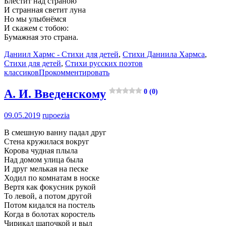
Блестит над страною
И странная светит луна
Но мы улыбнёмся
И скажем с тобою:
Бумажная это страна.
Даниил Хармс - Стихи для детей
,
Стихи Даниила Хармса
,
Стихи для детей
,
Стихи русских поэтов
классиков
Прокомментировать
А. И. Введенскому
0 (0)
09.05.2019
rupoezia
В смешную ванну падал друг
Стена кружилася вокруг
Корова чудная плыла
Над домом улица была
И друг мелькая на песке
Ходил по комнатам в носке
Вертя как фокусник рукой
То левой, а потом другой
Потом кидался на постель
Когда в болотах коростель
Чирикал шапочкой и выл