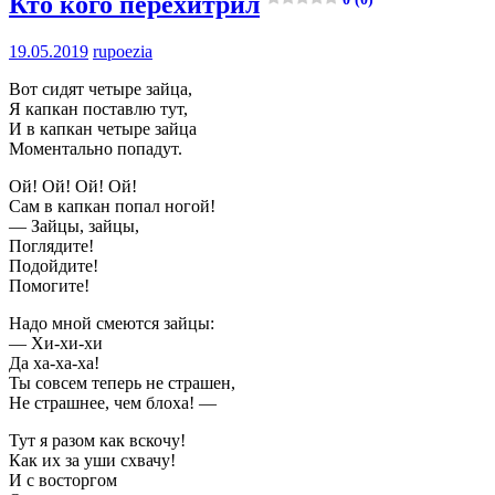
Кто кого перехитрил
19.05.2019
rupoezia
Вот сидят четыре зайца,
Я капкан поставлю тут,
И в капкан четыре зайца
Моментально попадут.
Ой! Ой! Ой! Ой!
Сам в капкан попал ногой!
— Зайцы, зайцы,
Поглядите!
Подойдите!
Помогите!
Надо мной смеются зайцы:
— Хи-хи-хи
Да ха-ха-ха!
Ты совсем теперь не страшен,
Не страшнее, чем блоха! —
Тут я разом как вскочу!
Как их за уши схвачу!
И с восторгом