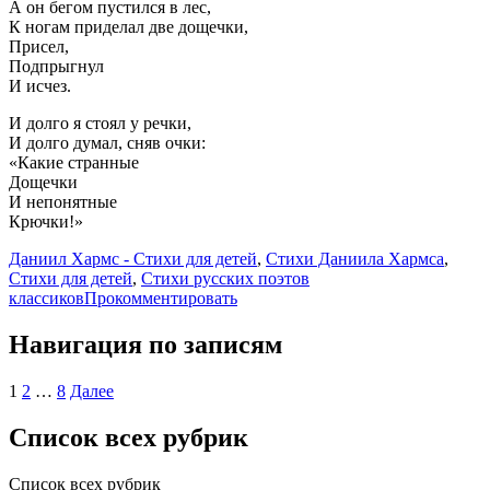
А он бегом пустился в лес,
К ногам приделал две дощечки,
Присел,
Подпрыгнул
И исчез.
И долго я стоял у речки,
И долго думал, сняв очки:
«Какие странные
Дощечки
И непонятные
Крючки!»
Даниил Хармс - Стихи для детей
,
Стихи Даниила Хармса
,
Стихи для детей
,
Стихи русских поэтов
классиков
Прокомментировать
Навигация по записям
1
2
…
8
Далее
Список всех рубрик
Список всех рубрик