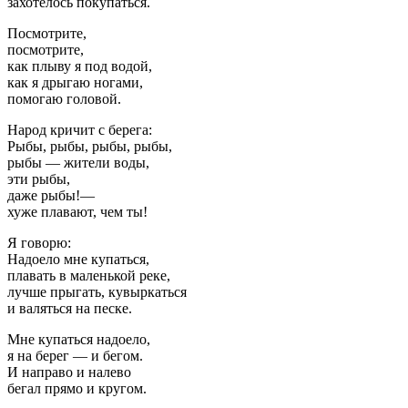
захотелось покупаться.
Посмотрите,
посмотрите,
как плыву я под водой,
как я дрыгаю ногами,
помогаю головой.
Народ кричит с берега:
Рыбы, рыбы, рыбы, рыбы,
рыбы — жители воды,
эти рыбы,
даже рыбы!—
хуже плавают, чем ты!
Я говорю:
Надоело мне купаться,
плавать в маленькой реке,
лучше прыгать, кувыркаться
и валяться на песке.
Мне купаться надоело,
я на берег — и бегом.
И направо и налево
бегал прямо и кругом.