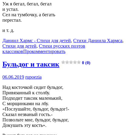
Уж я бегал, бегал, бегал
и устал.
Сел на тумбочку, а бегать
перестал.
и т. д.
Даниил Хармс - Стихи для детей
,
Стихи Даниила Хармса
,
Стихи для детей
,
Стихи русских поэтов
классиков
Прокомментировать
Бульдог и таксик
0 (0)
06.06.2019
rupoezia
Над косточкой сидит бульдог,
Привязанный к столбу.
Подходит таксик маленький,
С морщинками на лбу.
«Послушайте, бульдог, бульдог!-
Сказал незваный гость.-
Позвольте мне, бульдог, бульдог,
Докушать эту кость».