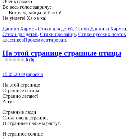
Очень громко
Во весь голос закричу:
— Вот вам, зайцы, и блоха!
Не уйдете! Ха-ха-ха!
Даниил Хармс - Стихи для детей
,
Стихи Даниила Хармса
,
Стихи для детей
,
Стихи про зайца
,
Стихи русских поэтов
классиков
Прокомментировать
На этой странице странные птицы
0 (0)
15.05.2019
rupoezia
На этой странице
Странные птицы
Странно летают!
А тут:
Странные люди
Стоят очень странно,
И странные пальмы растут.
И странное солнце