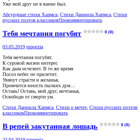
Уже мой друг не в ванне был.
Абсурдные стихи Хармса
,
Стихи Даниила Хармса
,
Стихи
русских поэтов классиков
Прокомментировать
Тебя мечтания погубят
0 (0)
03.05.2019
rupoezia
Тебя мечтания погубят.
К суровой жизни интерес
Как дым исчезнет. В то же время
Посол небес не прилетит.
Увянут страсти и желанья,
Промчится юность пылких дум…
Оставь! Оставь, мой друг, мечтанья,
Освободи от смерти ум.
Стихи Даниила Хармса
,
Стихи о мечте
,
Стихи русских поэтов
классиков
Прокомментировать
В репей закутанная лошадь
0 (0)
21.04.2019
rupoezia