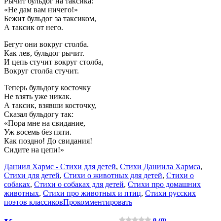
Рычит бульдог на таксика:
«Не дам вам ничего!»
Бежит бульдог за таксиком,
А таксик от него.
Бегут они вокруг столба.
Как лев, бульдог рычит.
И цепь стучит вокруг столба,
Вокруг столба стучит.
Теперь бульдогу косточку
Не взять уже никак.
А таксик, взявши косточку,
Сказал бульдогу так:
«Пора мне на свидание,
Уж восемь без пяти.
Как поздно! До свидания!
Сидите на цепи!»
Даниил Хармс - Стихи для детей
,
Стихи Даниила Хармса
,
Стихи для детей
,
Стихи о животных для детей
,
Стихи о
собаках
,
Стихи о собаках для детей
,
Стихи про домашних
животных
,
Стихи про животных и птиц
,
Стихи русских
поэтов классиков
Прокомментировать
0 (0)