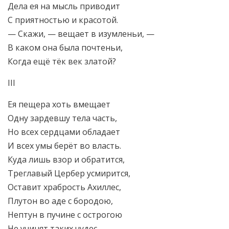
Дела ея на мысль приводит
С приятностью и красотой.
— Скажи, — вещает в изумленьи, —
В каком она была почтеньи,
Когда ещё тёк век златой?
III
Ея пещера хоть вмещает
Одну зардевшу тела часть,
Но всех сердцами обладает
И всех умы берёт во власть.
Куда лишь взор и обратится,
Треглавый Цербер усмирится,
Оставит храбрость Ахиллес,
Плутон во аде с бородою,
Нептун в пучине с острогою
Не учинят таких чудес.