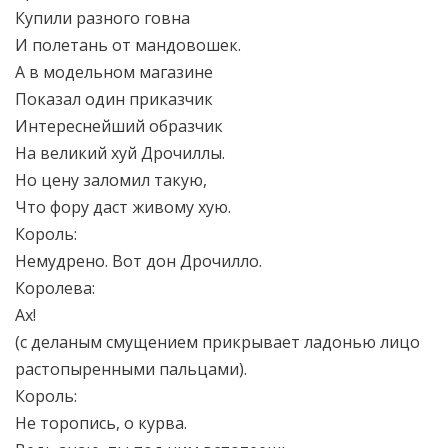
Купили разного говна
И полетань от мандовошек.
А в модельном магазине
Показал один приказчик
Интереснейший образчик
На великий хуй Дрочиллы.
Но цену заломил такую,
Что фору даст живому хую.
Король:
Немудрено. Вот дон Дрочилло.
Королева:
Ах!
(с деланым смущением прикрывает ладонью лицо
растопыренными пальцами).
Король:
Не торопись, о курва.