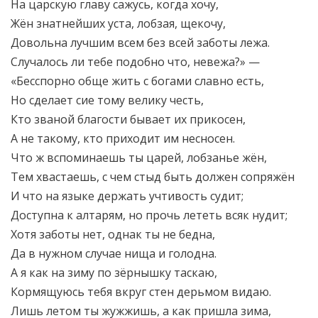
На царскую главу сажусь, когда хочу,
Жён знатнейших уста, лобзая, щекочу,
Довольна лучшим всем без всей заботы лежа.
Случалось ли тебе подобно что, невежа?» —
«Бесспорно обще жить с богами славно есть,
Но сделает сие тому велику честь,
Кто званой благости бывает их прикосен,
А не такому, кто приходит им несносен.
Что ж вспоминаешь ты царей, лобзанье жён,
Тем хвастаешь, с чем стыд быть должен сопряжён
И что на языке держать учтивость судит;
Доступна к алтарям, но прочь лететь всяк нудит;
Хотя заботы нет, однак ты не бедна,
Да в нужном случае нища и голодна.
А я как на зиму по зёрнышку таскаю,
Кормящуюсь тебя вкруг стен дерьмом видаю.
Лишь летом ты жужжишь, а как пришла зима,