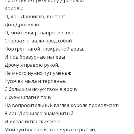
протягивает руку дону Дрочилло.
Король:
О, дон Дрочилло, вы поэт.
Дон Дрочилло:
О, мой сеньер, напротив, нет.
Сперва я ставлю пред собой
Портрет нагой прекрасной девы,
И под бравурные напевы
Дрочу я правою рукой.
Не много нужно тут уменья:
Кусочек мыла и терпенье.
С большим искусством я дрочу,
и хуем шпаги я точу.
На вопросительный взгляд короля продолжает:
Я дон Дрочилло знаменитый
И идеал испанских жен:
Мой хуй большой, то зверь сокрытый,