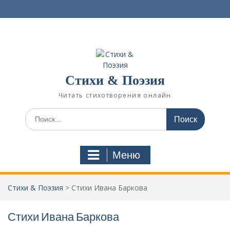
П
е
р
е
й
т
и
Стихи & Поэзия
к
с
Читать стихотворения онлайн
о
д
И
е
с
р
к
ж
а
Меню
и
т
м
ь
о
:
Стихи & Поэзия
>
Стихи Ивана Баркова
м
у
Стихи Ивана Баркова