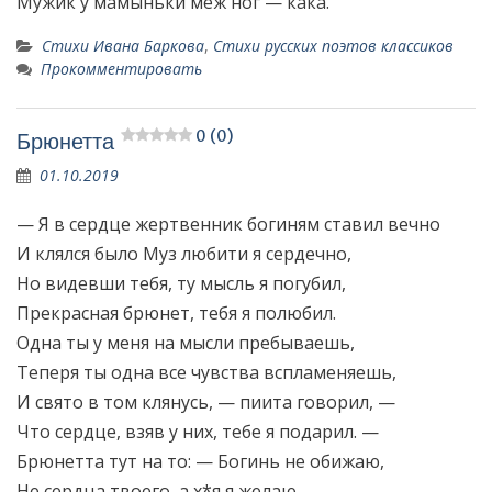
Мужик у мамыньки меж ног — кака.
Стихи Ивана Баркова
,
Стихи русских поэтов классиков
Прокомментировать
0 (0)
Брюнетта
01.10.2019
— Я в сердце жертвенник богиням ставил вечно
И клялся было Муз любити я сердечно,
Но видевши тебя, ту мысль я погубил,
Прекрасная брюнет, тебя я полюбил.
Одна ты у меня на мысли пребываешь,
Теперя ты одна все чувства вспламеняешь,
И свято в том клянусь, — пиита говорил, —
Что сердце, взяв у них, тебе я подарил. —
Брюнетта тут на то: — Богинь не обижаю,
Не сердца твоего, а х*я я желаю.