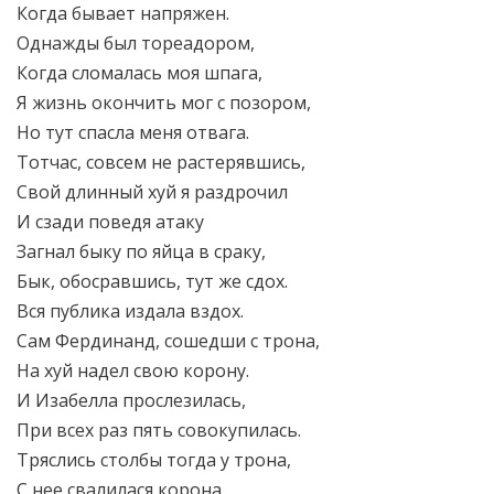
Когда бывает напряжен.
Однажды был тореадором,
Когда сломалась моя шпага,
Я жизнь окончить мог с позором,
Но тут спасла меня отвага.
Тотчас, совсем не растерявшись,
Свой длинный хуй я раздрочил
И сзади поведя атаку
Загнал быку по яйца в сраку,
Бык, обосравшись, тут же сдох.
Вся публика издала вздох.
Сам Фердинанд, сошедши с трона,
На хуй надел свою корону.
И Изабелла прослезилась,
При всех раз пять совокупилась.
Тряслись столбы тогда у трона,
С нее свалилася корона.