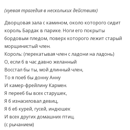
(хуевая трагедия в нескольких действиях)
Дворцовая зала с камином, около которого сидит
король Бардак в парике. Ноги его покрыты
бордовым пледом, поверх которого лежит старый
морщинистый член.
Король: (перекатывая член с ладони на ладонь)
О, если б в час давно желанный
Восстал бы ты, мой длинный член,
То я поеб бы донну Анну
И камер-фрейлину Кармен.
Я перееб бы всех старушек,
Я б изнасиловал девиц,
Я б еб курей, гусей, индюшек
И всех других домашних птиц.
(с рычанием)