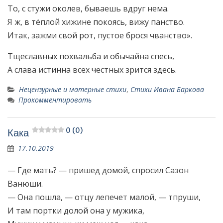
То, с стужи околев, бываешь вдруг нема.
Я ж, в тёплой хижине покоясь, вижу панство.
Итак, зажми свой рот, пустое брося чванство».
Тщеславных похвальба и обычайна спесь,
А слава истинна всех честных зрится здесь.
Нецензурные и матерные стихи
,
Стихи Ивана Баркова
Прокомментировать
0 (0)
Кака
17.10.2019
— Где мать? — пришед домой, спросил Сазон
Ванюши.
— Она пошла, — отцу лепечет малой, — тпруши,
И там портки долой она у мужика,