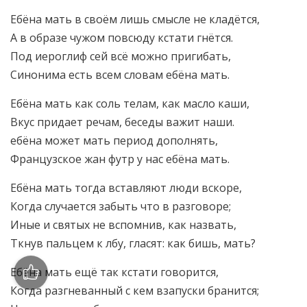
Ебёна мать в своём лишь смысле не кладётся,
А в образе чужом повсюду кстати гнётся.
Под иероглиф сей всё можно пригибать,
Синонима есть всем словам ебёна мать.
Ебёна мать как соль телам, как масло каши,
Вкус придает речам, беседы важит наши.
ебёна может мать период дополнять,
Французское жан футр у нас ебёна мать.
Ебёна мать тогда вставляют люди вскоре,
Когда случается забыть что в разговоре;
Иные и святых не вспомнив, как назвать,
Ткнув пальцем к лбу, гласят: как бишь, мать?
Ебёна мать ещё так кстати говорится,
Когда разгневанный с кем взапуски бранится;