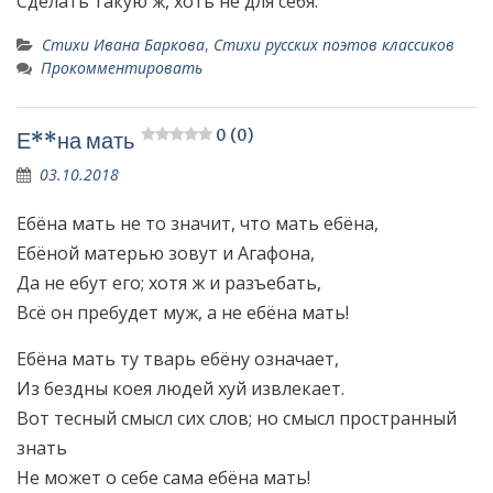
Сделать такую ж, хоть не для себя.
Стихи Ивана Баркова
,
Стихи русских поэтов классиков
Прокомментировать
0 (0)
Е**на мать
03.10.2018
Ебёна мать не то значит, что мать ебёна,
Ебёной матерью зовут и Агафона,
Да не ебут его; хотя ж и разъебать,
Всё он пребудет муж, а не ебёна мать!
Ебёна мать ту тварь ебёну означает,
Из бездны коея людей хуй извлекает.
Вот тесный смысл сих слов; но смысл пространный
знать
Не может о себе сама ебёна мать!