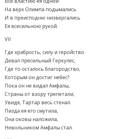
Все властию ея одной
На верх Олимпа подымались
И в преисподню низвергались
Ея всесильною рукой.
VII
Где храбрость, силу и геройство
Девал пресильный Геркулес,
Где то осталось благородство,
Которым он достиг небес?
Пока он не видал Амфалы,
Страны от взору трепетали,
Увидя, Тартар весь стенал.
Пизда ея его смутила,
Она оковы наложила,
Невольником Амфалы стал.