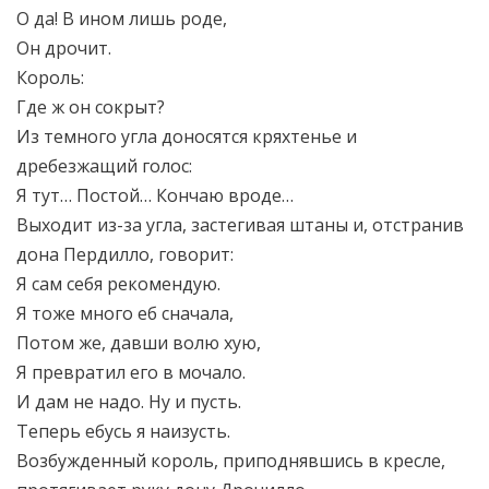
О да! В ином лишь роде,
Он дрочит.
Король:
Где ж он сокрыт?
Из темного угла доносятся кряхтенье и
дребезжащий голос:
Я тут… Постой… Кончаю вроде…
Выходит из-за угла, застегивая штаны и, отстранив
дона Пердилло, говорит:
Я сам себя рекомендую.
Я тоже много еб сначала,
Потом же, давши волю хую,
Я превратил его в мочало.
И дам не надо. Ну и пусть.
Теперь ебусь я наизусть.
Возбужденный король, приподнявшись в кресле,