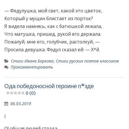
— Федулушка, мой свет, какой это цветок,
Который у мущин блистает из порток?
Я видела намнясь, как с батюшкой лежала,
Что матушка, пришед, рукой его держала.
Пожалуй, мне его, голубчик, растолкуй, —
Просила девушка. Федул сказал ей: — Х*й.
Стихи Ивана Баркова
,
Стихи русских поэтов классиков
Прокомментировать
Ода победоносной героине п*зде
0 (0)
06.03.2019
I
О! общая людей страда,