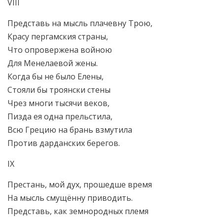
VIII
Представь на мысль плачевну Трою,
Красу пергамския страны,
Что опровержена войною
Для Менелаевой жены.
Когда бы не было Елены,
Стояли бы троянски стены
Чрез многи тысячи веков,
Пизда ея одна прельстила,
Всю Грецию на брань взмутила
Против дарданских берегов.
IX
Престань, мой дух, прошедше время
На мысль смущённу приводить.
Представь, как земнородных племя