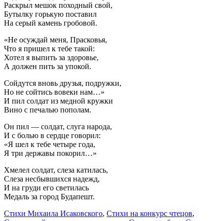
Раскрыл мешок походный свой,
Бутылку горькую поставил
На серый камень гробовой.
«Не осуждай меня, Прасковья,
Что я пришел к тебе такой:
Хотел я выпить за здоровье,
А должен пить за упокой.
Сойдутся вновь друзья, подружки,
Но не сойтись вовеки нам…»
И пил солдат из медной кружки
Вино с печалью пополам.
Он пил — солдат, слуга народа,
И с болью в сердце говорил:
«Я шел к тебе четыре года,
Я три державы покорил…»
Хмелел солдат, слеза катилась,
Слеза несбывшихся надежд,
И на груди его светилась
Медаль за город Будапешт.
Стихи Михаила Исаковского
,
Стихи на конкурс чтецов
,