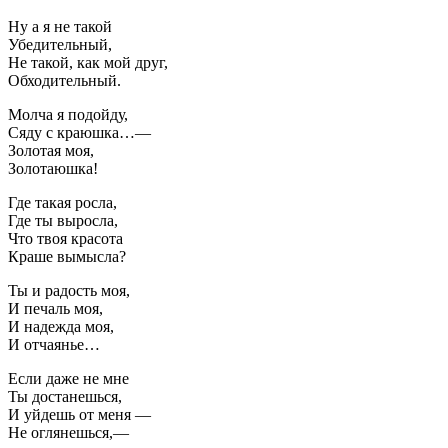
Ну а я не такой
Убедительный,
Не такой, как мой друг,
Обходительный.
Молча я подойду,
Сяду с краюшка…—
Золотая моя,
Золотаюшка!
Где такая росла,
Где ты выросла,
Что твоя красота
Краше вымысла?
Ты и радость моя,
И печаль моя,
И надежда моя,
И отчаянье…
Если даже не мне
Ты достанешься,
И уйдешь от меня —
Не оглянешься,—