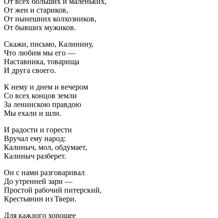
От всех больших и маленьких,
От жен и стариков,
От нынешних колхозников,
От бывших мужиков.
Скажи, письмо, Калинину,
Что любим мы его —
Наставника, товарища
И друга своего.
К нему и днем и вечером
Со всех концов земли
За ленинскою правдою
Мы ехали и шли.
И радости и горести
Вручал ему народ:
Калиныч, мол, обдумает,
Калиныч разберет.
Он с нами разговаривал
До утренней зари —
Простой рабочий питерский,
Крестьянин из Твери.
Для каждого хорошее