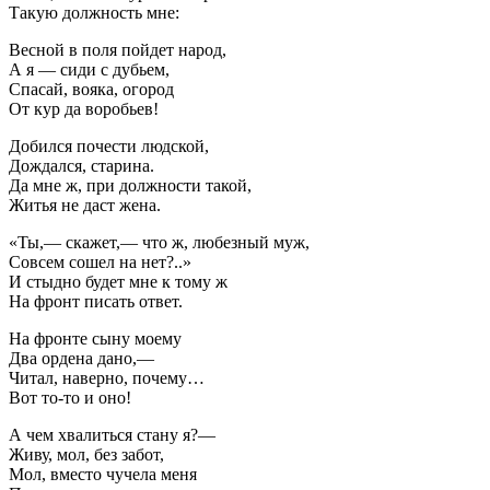
Такую должность мне:
Весной в поля пойдет народ,
А я — сиди с дубьем,
Спасай, вояка, огород
От кур да воробьев!
Добился почести людской,
Дождался, старина.
Да мне ж, при должности такой,
Житья не даст жена.
«Ты,— скажет,— что ж, любезный муж,
Совсем сошел на нет?..»
И стыдно будет мне к тому ж
На фронт писать ответ.
На фронте сыну моему
Два ордена дано,—
Читал, наверно, почему…
Вот то-то и оно!
А чем хвалиться стану я?—
Живу, мол, без забот,
Мол, вместо чучела меня