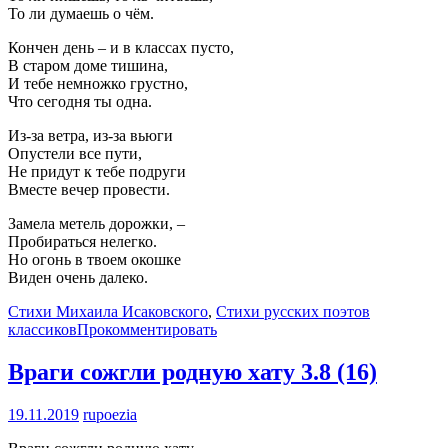
То ли думаешь о чём.
Кончен день – и в классах пусто,
В старом доме тишина,
И тебе немножко грустно,
Что сегодня ты одна.
Из-за ветра, из-за вьюги
Опустели все пути,
Не придут к тебе подруги
Вместе вечер провести.
Замела метель дорожки, –
Пробираться нелегко.
Но огонь в твоем окошке
Виден очень далеко.
Стихи Михаила Исаковского
,
Стихи русских поэтов
классиков
Прокомментировать
Враги сожгли родную хату
3.8 (16)
19.11.2019
rupoezia