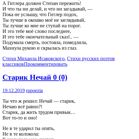
А Гитлера должен Степан пережить!
И что ты ни делай, и что ни загадывай, —
Пока не услышу, что Гитлер подох,
Ты лучше в окошко моё не заглядывай,
Ты лучше ко мне не ступай на порог.
И это тебе моё слово последнее,
И это тебе окончательный сказ!.. —
Подумала смерть, постояла, помедлила,
Махнула рукою и скрылась из глаз.
Стихи Михаила Исаковского
,
Стихи русских поэтов
классиков
Прокомментировать
Старик Нечай
0 (0)
19.12.2019
rupoezia
Ты что ж решил: Нечай — старик,
Нечаю всё равно?!
Старик, да жить трудом привык…
Вот то-то и оно!
Не в те ударил ты опять,
Не в те колокола: