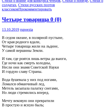
Стихи о войне для конкурса чтецов
,
Стихи о победе
,
Стихи о
солдатах
,
Стихи русских поэтов
классиков
Прокомментировать
Четыре товарища
0 (0)
13.10.2019
rupoezia
В седом океане, в полярной пустыне,
От края родного вдали,
Четыре товарища жили на льдине,
У самой вершины Земли.
И там, где роятся лишь ветры да вьюги,
Где ночи как смерть холодны,
Несли они знамя Советской Науки
И гордую славу Страны.
Вода бушевала у них под ногами,
Ломался обманчивый лед,
Метель засыпала палатку снегами,
Но люди стремились вперед.
Мечту вековую они превратили
В простую и ясную быль;