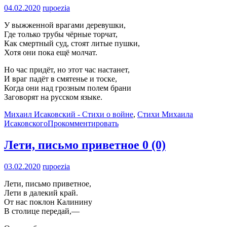
04.02.2020
rupoezia
У выжженной врагами деревушки,
Где только трубы чёрные торчат,
Как смертный суд, стоят литые пушки,
Хотя они пока ещё молчат.
Но час придёт, но этот час настанет,
И враг падёт в смятенье и тоске,
Когда они над грозным полем брани
Заговорят на русском языке.
Михаил Исаковский - Стихи о войне
,
Стихи Михаила
Исаковского
Прокомментировать
Лети, письмо приветное
0 (0)
03.02.2020
rupoezia
Лети, письмо приветное,
Лети в далекий край.
От нас поклон Калинину
В столице передай,—