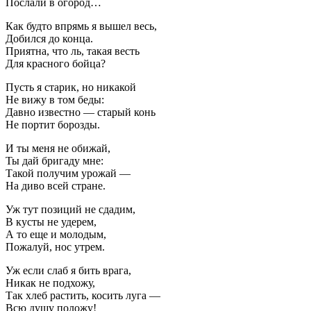
Послали в огород…
Как будто впрямь я вышел весь,
Добился до конца.
Приятна, что ль, такая весть
Для красного бойца?
Пусть я старик, но никакой
Не вижу в том беды:
Давно известно — старый конь
Не портит борозды.
И ты меня не обижай,
Ты дай бригаду мне:
Такой получим урожай —
На диво всей стране.
Уж тут позиций не сдадим,
В кусты не удерем,
А то еще и молодым,
Пожалуй, нос утрем.
Уж если слаб я бить врага,
Никак не подхожу,
Так хлеб растить, косить луга —
Всю душу положу!