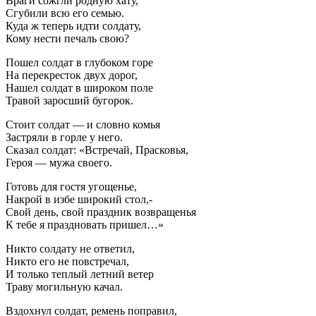
Враги сожгли родную хату,
Сгубили всю его семью.
Куда ж теперь идти солдату,
Кому нести печаль свою?
Пошел солдат в глубоком горе
На перекресток двух дорог,
Нашел солдат в широком поле
Травой заросший бугорок.
Стоит солдат — и словно комья
Застряли в горле у него.
Сказал солдат: «Встречай, Прасковья,
Героя — мужа своего.
Готовь для гостя угощенье,
Накрой в избе широкий стол,-
Свой день, свой праздник возвращенья
К тебе я праздновать пришел…»
Никто солдату не ответил,
Никто его не повстречал,
И только теплый летний ветер
Траву могильную качал.
Вздохнул солдат, ремень поправил,