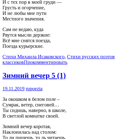
И с тех пор в моей груди —
Грусть и огорчение,
И не любы мне пути
Местного значения.
Сам не ведаю, куда
Рвутся мысли дерзкие:
Всё мне снятся поезда,
Поезда курьерские.
Стихи Михаила Исаковского
,
Стихи русских поэтов
классиков
Прокомментировать
Зимний вечер
5 (1)
19.11.2019
rupoezia
За окошком в белом поле –
Сумрак, ветер, снеговей…
Ты сидишь, наверно, в школе,
В светлой комнатке своей.
Зимний вечер коротая,
Наклонилась над столом:
То ли пишешь, то ль читаешь,