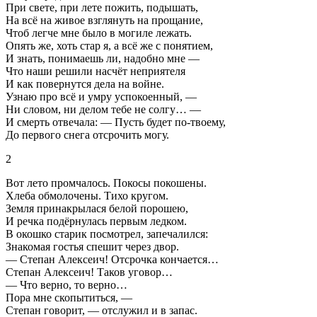
При свете, при лете пожить, подышать,
На всё на живое взглянуть на прощание,
Чтоб легче мне было в могиле лежать.
Опять же, хоть стар я, а всё же с понятием,
И знать, понимаешь ли, надобно мне —
Что наши решили насчёт неприятеля
И как повернутся дела на войне.
Узнаю про всё и умру успокоенный, —
Ни словом, ни делом тебе не солгу… —
И смерть отвечала: — Пусть будет по-твоему,
До первого снега отсрочить могу.
2
Вот лето промчалось. Покосы покошены.
Хлеба обмолочены. Тихо кругом.
Земля принакрылася белой порошею,
И речка подёрнулась первым ледком.
В окошко старик посмотрел, запечалился:
Знакомая гостья спешит через двор.
— Степан Алексеич! Отсрочка кончается…
Степан Алексеич! Таков уговор…
— Что верно, то верно…
Пора мне скопытиться, —
Степан говорит, — отслужил и в запас.