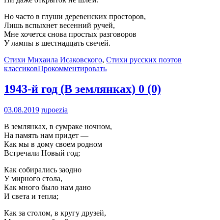
Но часто в глуши деревенских просторов,
Лишь вспыхнет весенний ручей,
Мне хочется снова простых разговоров
У лампы в шестнадцать свечей.
Стихи Михаила Исаковского
,
Стихи русских поэтов
классиков
Прокомментировать
1943-й год (В землянках)
0 (0)
03.08.2019
rupoezia
В землянках, в сумраке ночном,
На память нам придет —
Как мы в дому своем родном
Встречали Новый год;
Как собирались заодно
У мирного стола,
Как много было нам дано
И света и тепла;
Как за столом, в кругу друзей,