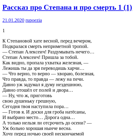
Рассказ про Степана и про смерть
1 (1)
21.01.2020
rupoezia
1
К Степановой хате весной, перед вечером,
Подкралася смерть неприметной тропой.
— Степан Алексеич! Раздумывать нечего…
Степан Алексеич! Пришла за тобой.
Как видно, пропала ухватка железная, —
Лежишь ты да зря переводишь харчи…
— Что верно, то верно — хвораю, болезная,
Что правда, то правда — лежу на печи.
Давно уж задумал я думу нездешнюю,
Давно отошёл от полей и двора…
— Ну, что ж, приготовь
свою душеньку грешную,
Сегодня твоя наступила пора…
— Готов я. И доски для гроба натёсаны,
И выбрано место… Дорога одна…
А только нельзя ли отсрочить до осени? —
Уж больно хорошая нынче весна.
Хочу перед ночью своей нескончаемой