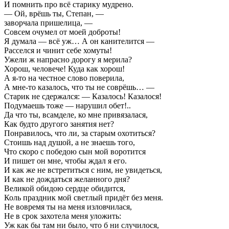
И помнить про всё старику мудрено.
— Ой, врёшь ты, Степан, —
заворчала пришелица, —
Совсем очумел от моей доброты!
Я думала — всё уж… А он канителится —
Расселся и чинит себе хомуты!
Ужели ж напрасно дорогу я мерила?
Хорош, человече! Куда как хорош!
А я-то на честное слово поверила,
А мне-то казалось, что ты не соврёшь… —
Старик не сдержался: — Казалось! Казалося!
Подумаешь тоже — нарушил обет!..
Да что ты, всамделе, ко мне привязалася,
Как будто другого занятия нет?
Понравилось, что ли, за старым охотиться?
Стоишь над душой, а не знаешь того,
Что скоро с победою сын мой воротится
И пишет он мне, чтобы ждал я его.
И как же не встретиться с ним, не увидеться,
И как не дождаться желанного дня?
Великой обидою сердце обидится,
Коль праздник мой светлый придёт без меня.
Не вовремя ты на меня изловчилася,
Не в срок захотела меня уложить:
Уж как бы там ни было, что б ни случилося,