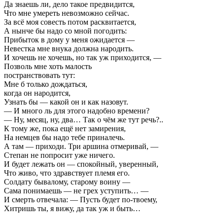
Да знаешь ли, дело такое предвидится,
Что мне умереть невозможно сейчас.
За всё моя совесть потом расквитается,
А нынче бы надо со мной погодить:
Прибыток в дому у меня ожидается —
Невестка мне внука должна народить.
И хочешь не хочешь, но так уж приходится, —
Позволь мне хоть малость
постранствовать тут:
Мне б только дождаться,
когда он народится,
Узнать бы — какой он и как назовут.
— И много ль для этого надобно времени?
— Ну, месяц, ну, два… Так о чём же тут речь?..
К тому же, пока ещё нет замирения,
На немцев бы надо тебе приналечь.
А там — приходи. Три аршина отмеривай, —
Степан не попросит уже ничего.
И будет лежать он — спокойный, уверенный,
Что живо, что здравствует племя его.
Солдату бывалому, старому воину —
Сама понимаешь — не грех уступить… —
И смерть отвечала: — Пусть будет по-твоему,
Хитришь ты, я вижу, да так уж и быть…