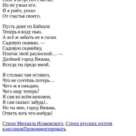
Но не узнал его.
И я ушёл, уехал
От счастья своего.
Пусть даже из Байкала
Теперь я воду пью,
А всё ж забыть не в силах
Садовую скамью, —
Садовую скамейку,
Платок твой расписной… —
Далёкий город Вязьма,
Всегда ты предо мной.
Я столько там оставил,
Что не сочтёшь потерь…
Чего ж я ожидаю,
Чего ищу теперь?
Я сам во всём виновен,
Я сам сказал: забудь!..
Но ты мне, город Вязьма,
Ответь хоть что-нибудь!
Стихи Михаила Исаковского
,
Стихи русских поэтов
классиков
Прокомментировать