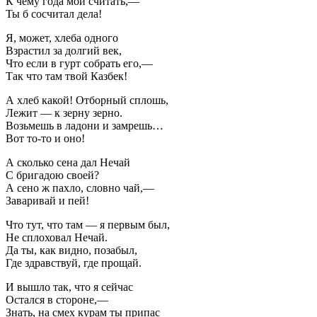
К чему года мои считать,—
Ты б сосчитал дела!
Я, может, хлеба одного
Взрастил за долгий век,
Что если в гурт собрать его,—
Так что там твой Казбек!
А хлеб какой! Отборный сплошь,
Лежит — к зерну зерно.
Возьмешь в ладони и замрешь…
Вот то-то и оно!
А сколько сена дал Нечай
С бригадою своей?
А сено ж пахло, словно чай,—
Заваривай и пей!
Что тут, что там — я первым был,
Не сплоховал Нечай.
Да ты, как видно, позабыл,
Где здравствуй, где прощай.
И вышло так, что я сейчас
Остался в стороне,—
Знать, на смех курам ты припас