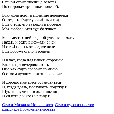
Стеной стоит пшеница золотая
По сторонам тропинки полевой.
Всю ночь поют в пшенице перепелки
О том, что будет урожайный год,
Еще о том, что за рекой в поселке
Моя любовь, моя судьба живет.
Мы вместе с ней в одной учились школе,
Пахать и сеять выезжали с ней.
И с той поры мое родное поле
Еще дороже стало и родней.
И в час, когда над нашей стороною
Вдали заря вечерняя стоит,
Оно как будто говорит со мною,
О самом лучшем в жизни говорит.
И хорошо мне здесь остановиться
И, глядя вдаль, послушать, подождать…
Шумит, шумит высокая пшеница,
И ей конца и края не видать.
Стихи Михаила Исаковского
,
Стихи русских поэтов
классиков
Прокомментировать