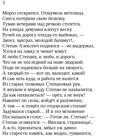
3
Мороз отскрипел. Отшумела метелица.
Снега потеряли свою белизну.
Туман вечерами над речкою стелется,
На улицах девушки кличут весну.
Ручей на дорогу откуда-то выбежал, —
Запел, заиграл, молодой баламут!..
Степан Алексеич поднялся — не выдержал,
Уселся на лавку и чинит хомут.
И любо Степану, и любо, и дорого,
Что он не последний на ниве людской;
Поди не надеялись больше на хворого,
А хворый-то — вот он, выходит, какой!
И сам хоть куда, и работа не валится
Из старых толковых Степановых рук.
А внуком и вправду Степан не нахвалится,
Да как нахвалиться? — орёл, а не внук!
Накопит он силы, войдёт в разумение,
А там — и пошёл по отцовским стопам!
Задумался старый… И в это мгновение
Послышался голос: — Готов ли, Степан? —
Степан оглянулся: — Явилася, странница!..
А я-то, признаться, забыл уж давно:
На старости память, как видно, туманится,