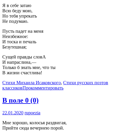
Я в себе затаю
Всю беду мою,
Но тебя упрекать
Не подумаю.
Пусть падет на меня
Неизбежное:
И тоска и печаль
Безутешная;
Сущей правды словА
И напраслина,—
Только б знать мне, что ты
В жизни счастлива!
Стихи Михаила Исаковского
,
Стихи русских поэтов
классиков
Прокомментировать
В поле
0 (0)
22.01.2020
rupoezia
Мне хорошо, колосья раздвигая,
Прийти сюда вечернею порой.