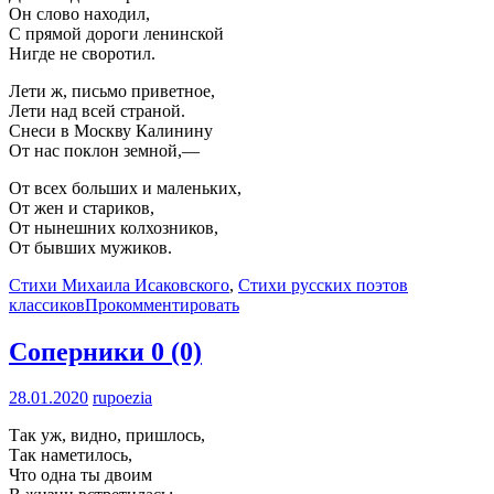
Он слово находил,
С прямой дороги ленинской
Нигде не своротил.
Лети ж, письмо приветное,
Лети над всей страной.
Снеси в Москву Калинину
От нас поклон земной,—
От всех больших и маленьких,
От жен и стариков,
От нынешних колхозников,
От бывших мужиков.
Стихи Михаила Исаковского
,
Стихи русских поэтов
классиков
Прокомментировать
Соперники
0 (0)
28.01.2020
rupoezia
Так уж, видно, пришлось,
Так наметилось,
Что одна ты двоим