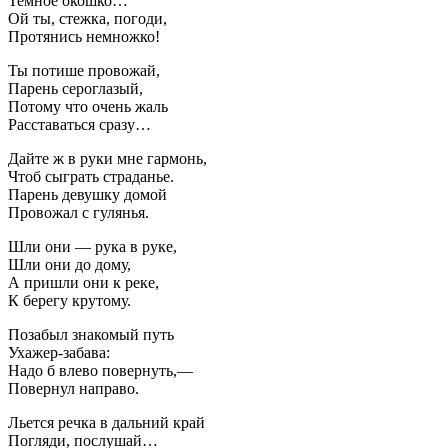
Темное окошко…
Ой ты, стежка, погоди,
Протянись немножко!
Ты потише провожай,
Парень сероглазый,
Потому что очень жаль
Расставаться сразу…
Дайте ж в руки мне гармонь,
Чтоб сыграть страданье.
Парень девушку домой
Провожал с гулянья.
Шли они — рука в руке,
Шли они до дому,
А пришли они к реке,
К берегу крутому.
Позабыл знакомый путь
Ухажер-забава:
Надо б влево повернуть,—
Повернул направо.
Льется речка в дальний край
Погляди, послушай…