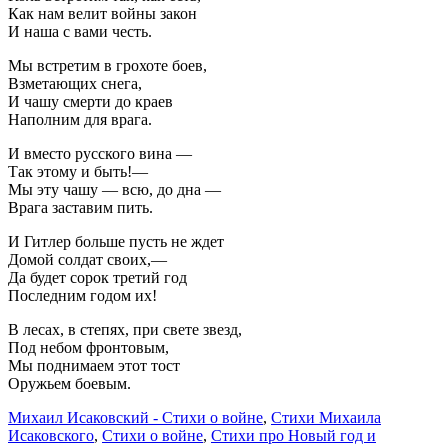
Как нам велит войны закон
И наша с вами честь.
Мы встретим в грохоте боев,
Взметающих снега,
И чашу смерти до краев
Наполним для врага.
И вместо русского вина —
Так этому и быть!—
Мы эту чашу — всю, до дна —
Врага заставим пить.
И Гитлер больше пусть не ждет
Домой солдат своих,—
Да будет сорок третий год
Последним годом их!
В лесах, в степях, при свете звезд,
Под небом фронтовым,
Мы поднимаем этот тост
Оружьем боевым.
Михаил Исаковский - Стихи о войне
,
Стихи Михаила
Исаковского
,
Стихи о войне
,
Стихи про Новый год и