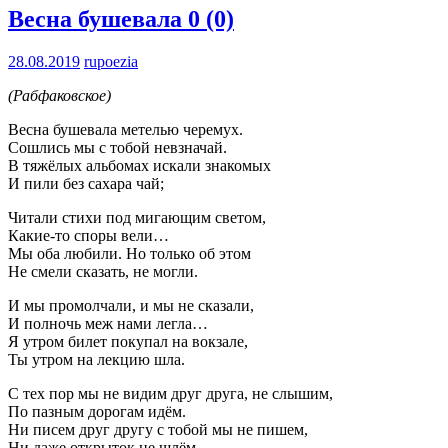
Весна бушевала
0 (0)
28.08.2019
rupoezia
(Рабфаковское)
Весна бушевала метелью черемух.
Сошлись мы с тобой невзначай.
В тяжёлых альбомах искали знакомых
И пили без сахара чай;
Читали стихи под мигающим светом,
Какие-то споры вели…
Мы оба любили. Но только об этом
Не смели сказать, не могли.
И мы промолчали, и мы не сказали,
И полночь меж нами легла…
Я утром билет покупал на вокзале,
Ты утром на лекцию шла.
С тех пор мы не видим друг друга, не слышим,
По пазным дорогам идём.
Ни писем друг другу с тобой мы не пишем,
Ни даже открыток не шлём.