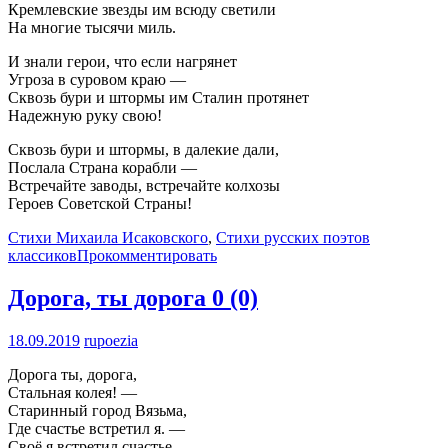
Кремлевские звезды им всюду светили
На многие тысячи миль.
И знали герои, что если нагрянет
Угроза в суровом краю —
Сквозь бури и штормы им Сталин протянет
Надежную руку свою!
Сквозь бури и штормы, в далекие дали,
Послала Страна корабли —
Встречайте заводы, встречайте колхозы
Героев Советской Страны!
Стихи Михаила Исаковского
,
Стихи русских поэтов
классиков
Прокомментировать
Дорога, ты дорога
0 (0)
18.09.2019
rupoezia
Дорога ты, дорога,
Стальная колея! —
Старинный город Вязьма,
Где счастье встретил я. —
Своё я встретил счастье,