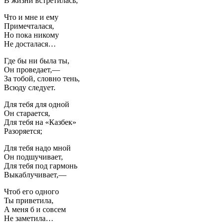
В жизни встретилась;
Что и мне и ему
Примечталася,
Но пока никому
Не досталася…
Где бы ни была ты,
Он проведает,—
За тобой, словно тень,
Всюду следует.
Для тебя для одной
Он старается,
Для тебя на «Казбек»
Разоряется;
Для тебя надо мной
Он подшучивает,
Для тебя под гармонь
Выкаблучивает,—
Чтоб его одного
Ты приветила,
А меня б и совсем
Не заметила…