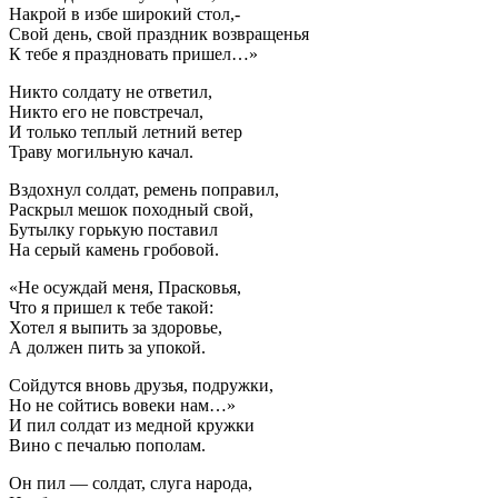
Накрой в избе широкий стол,-
Свой день, свой праздник возвращенья
К тебе я праздновать пришел…»
Никто солдату не ответил,
Никто его не повстречал,
И только теплый летний ветер
Траву могильную качал.
Вздохнул солдат, ремень поправил,
Раскрыл мешок походный свой,
Бутылку горькую поставил
На серый камень гробовой.
«Не осуждай меня, Прасковья,
Что я пришел к тебе такой:
Хотел я выпить за здоровье,
А должен пить за упокой.
Сойдутся вновь друзья, подружки,
Но не сойтись вовеки нам…»
И пил солдат из медной кружки
Вино с печалью пополам.
Он пил — солдат, слуга народа,