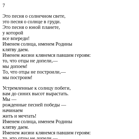
7
Это песня о солнечном свете,
это песня о солнце в груди.
Это песня о юной планете,
у которой
все впереди!
Именем солнца, именем Родины
клятву даем.
Именем жизни клянемся павшим героям:
то, что отцы не допели,—
мы допоем!
То, что отцы не построили,—
мы построим!
Устремленные к солнцу побеги,
вам до синих высот вырастать.
Мы —
рожденные песней победы —
начинаем
жить и мечтать!
Именем солнца, именем Родины
клятву даем.
Именем жизни клянемся павшим героям:
то, что отцы не допели,—