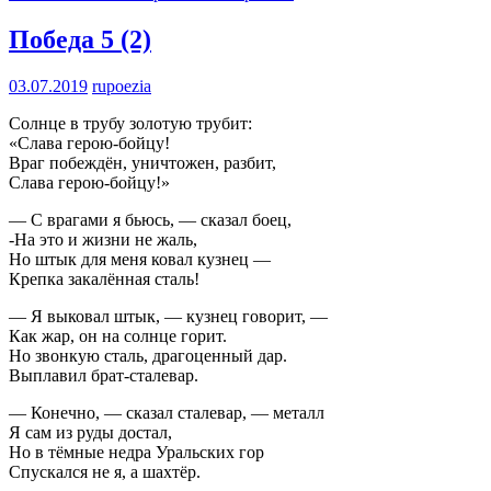
Победа
5 (2)
03.07.2019
rupoezia
Солнце в трубу золотую трубит:
«Слава герою-бойцу!
Враг побеждён, уничтожен, разбит,
Слава герою-бойцу!»
— С врагами я бьюсь, — сказал боец,
-На это и жизни не жаль,
Но штык для меня ковал кузнец —
Крепка закалённая сталь!
— Я выковал штык, — кузнец говорит, —
Как жар, он на солнце горит.
Но звонкую сталь, драгоценный дар.
Выплавил брат-сталевар.
— Конечно, — сказал сталевар, — металл
Я сам из руды достал,
Но в тёмные недра Уральских гор
Спускался не я, а шахтёр.