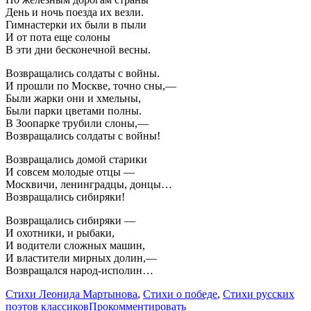
День и ночь поезда их везли.
Гимнастерки их были в пыли
И от пота еще солоны
В эти дни бесконечной весны.
Возвращались солдаты с войны.
И прошли по Москве, точно сны,—
Были жарки они и хмельны,
Были парки цветами полны.
В Зоопарке трубили слоны,—
Возвращались солдаты с войны!
Возвращались домой старики
И совсем молодые отцы —
Москвичи, ленинградцы, донцы…
Возвращались сибиряки!
Возвращались сибиряки —
И охотники, и рыбаки,
И водители сложных машин,
И властители мирных долин,—
Возвращался народ-исполин…
Стихи Леонида Мартынова
,
Стихи о победе
,
Стихи русских
поэтов классиков
Прокомментировать