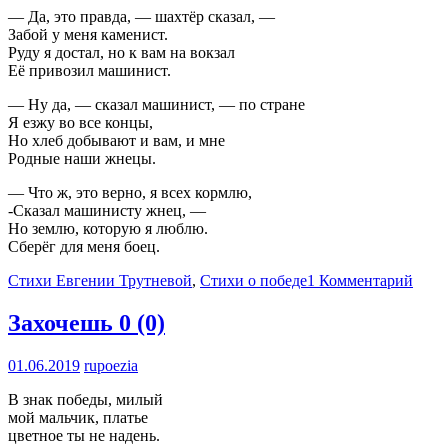
— Да, это правда, — шахтёр сказал, —
Забой у меня каменист.
Руду я достал, но к вам на вокзал
Её привозил машинист.
— Ну да, — сказал машинист, — по стране
Я езжу во все концы,
Но хлеб добывают и вам, и мне
Родные наши жнецы.
— Что ж, это верно, я всех кормлю,
-Сказал машинисту жнец, —
Но землю, которую я люблю.
Сберёг для меня боец.
Стихи Евгении Трутневой
,
Стихи о победе
1 Комментарий
Захочешь
0 (0)
01.06.2019
rupoezia
В знак победы, милый
мой мальчик, платье
цветное ты не надень.