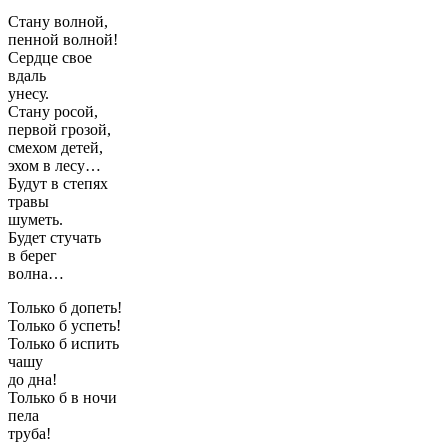
Стану волной,
пенной волной!
Сердце свое
вдаль
унесу.
Стану росой,
первой грозой,
смехом детей,
эхом в лесу…
Будут в степях
травы
шуметь.
Будет стучать
в берег
волна…
Только б допеть!
Только б успеть!
Только б испить
чашу
до дна!
Только б в ночи
пела
труба!