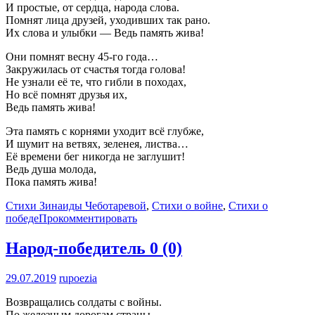
И простые, от сердца, народа слова.
Помнят лица друзей, уходивших так рано.
Их слова и улыбки — Ведь память жива!
Они помнят весну 45-го года…
Закружилась от счастья тогда голова!
Не узнали её те, что гибли в походах,
Но всё помнят друзья их,
Ведь память жива!
Эта память с корнями уходит всё глубже,
И шумит на ветвях, зеленея, листва…
Её времени бег никогда не заглушит!
Ведь душа молода,
Пока память жива!
Стихи Зинаиды Чеботаревой
,
Стихи о войне
,
Стихи о
победе
Прокомментировать
Народ-победитель
0 (0)
29.07.2019
rupoezia
Возвращались солдаты с войны.
По железным дорогам страны