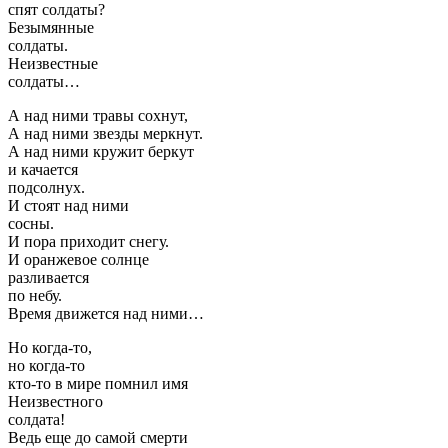
спят солдаты?
Безымянные
солдаты.
Неизвестные
солдаты…
А над ними травы сохнут,
А над ними звезды меркнут.
А над ними кружит беркут
и качается
подсолнух.
И стоят над ними
сосны.
И пора приходит снегу.
И оранжевое солнце
разливается
по небу.
Время движется над ними…
Но когда-то,
но когда-то
кто-то в мире помнил имя
Неизвестного
солдата!
Ведь еще до самой смерти