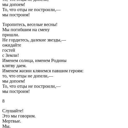
мы допоем!
То, что отцы не построили,—
мы построим!
Торопитесь, веселые весны!
Мы погибшим на смену
пришли.
Не гордитесь, далекие звезды,—
ожидайте
гостей
с Земли!
Именем солнца, именем Родины
клятву даем.
Именем жизни клянемся павшим героям:
то, что отцы не допели,—
мы допоем!
То, что отцы не построили,—
мы построим!
8
Слушайте!
Это мы говорим.
Мертвые.
Мы.