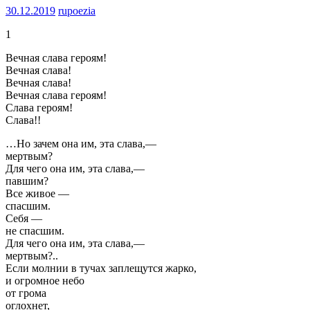
30.12.2019
rupoezia
1
Вечная слава героям!
Вечная слава!
Вечная слава!
Вечная слава героям!
Слава героям!
Слава!!
…Но зачем она им, эта слава,—
мертвым?
Для чего она им, эта слава,—
павшим?
Все живое —
спасшим.
Себя —
не спасшим.
Для чего она им, эта слава,—
мертвым?..
Если молнии в тучах заплещутся жарко,
и огромное небо
от грома
оглохнет,