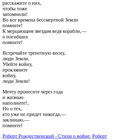
расскажите о них,
чтобы тоже
запомнили!
Во все времена бессмертной Земли
помните!
К мерцающим звездам ведя корабли,—
о погибших
помните!
Встречайте трепетную весну,
люди Земли.
Убейте войну,
прокляните
войну,
люди Земли!
Мечту пронесите через года
и жизнью
наполните!..
Но о тех,
кто уже не придет никогда,—
заклинаю,—
помните!
Роберт Рождественский - Стихи о войне
,
Роберт