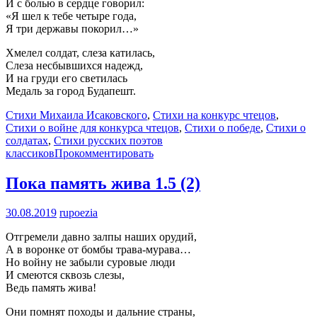
И с болью в сердце говорил:
«Я шел к тебе четыре года,
Я три державы покорил…»
Хмелел солдат, слеза катилась,
Слеза несбывшихся надежд,
И на груди его светилась
Медаль за город Будапешт.
Стихи Михаила Исаковского
,
Стихи на конкурс чтецов
,
Стихи о войне для конкурса чтецов
,
Стихи о победе
,
Стихи о
солдатах
,
Стихи русских поэтов
классиков
Прокомментировать
Пока память жива
1.5 (2)
30.08.2019
rupoezia
Отгремели давно залпы наших орудий,
А в воронке от бомбы трава-мурава…
Но войну не забыли суровые люди
И смеются сквозь слезы,
Ведь память жива!
Они помнят походы и дальние страны,