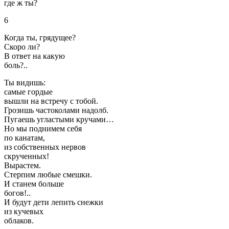
где ж ты?
6
Когда ты, грядущее?
Скоро ли?
В ответ на какую
боль?..
Ты видишь:
самые гордые
вышли на встречу с тобой.
Грозишь частоколами надолб.
Пугаешь угластыми кручами…
Но мы поднимем себя
по канатам,
из собственных нервов
скрученных!
Вырастем.
Стерпим любые смешки.
И станем больше
богов!..
И будут дети лепить снежки
из кучевых
облаков.