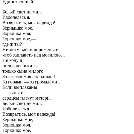
Единственный…
Белый свет не мил.
Изболелась я.
Возвратись, моя надежда!
Зернышко мое,
Зорюшка моя.
Горюшко мое,—
где ж ты?
Не могу найти дороженьки,
чтоб заплакать над могилою…
Не хочу я
ничегошеньки —
только сына милого.
За лесами моя ластынька!
За горами — за громадами…
Если выплаканы
глазыньки —
сердцем плачут матери.
Белый свет не мил.
Изболелась я.
Возвратись, моя надежда!
Зернышко мое,
Зорюшка моя.
Горюшко мое,—