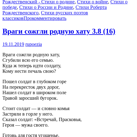
Рождественский - Стихи о родине
,
Стихи о войне
,
Стихи о
победе
,
Стихи о России и Родине
,
Стихи Роберта
Рождественского
,
Стихи русских поэтов
классиков
Прокомментировать
Враги сожгли родную хату
3.8 (16)
19.11.2019
rupoezia
Враги сожгли родную хату,
Сгубили всю его семью.
Куда ж теперь идти солдату,
Кому нести печаль свою?
Пошел солдат в глубоком горе
На перекресток двух дорог,
Нашел солдат в широком поле
Травой заросший бугорок.
Стоит солдат — и словно комья
Застряли в горле у него.
Сказал солдат: «Встречай, Прасковья,
Героя — мужа своего.
Готовь для гостя угощенье,