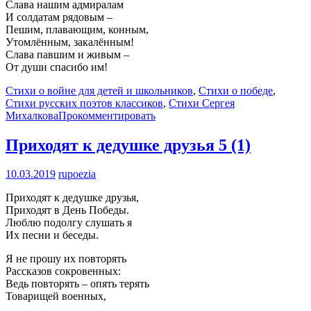
Слава нашим адмиралам
И солдатам рядовым –
Пешим, плавающим, конным,
Утомлённым, закалённым!
Слава павшим и живым –
От души спасибо им!
Стихи о войне для детей и школьников
,
Стихи о победе
,
Стихи русских поэтов классиков
,
Стихи Сергея
Михалкова
Прокомментировать
Приходят к дедушке друзья
5 (1)
10.03.2019
rupoezia
Приходят к дедушке друзья,
Приходят в День Победы.
Люблю подолгу слушать я
Их песни и беседы.
Я не прошу их повторять
Рассказов сокровенных:
Ведь повторять – опять терять
Товарищей военных,