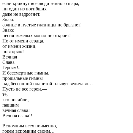
если крикнут все люди земного шара,—
ни один из погибших
даже не вздрогнет.
Знаю:
солнце в пустые глазницы не брызнет!
Знаю:
песня тяжелых могил не откроет!
Но от имени сердца,
от имени жизни,
повторяю!
Вечная
Слава
Героям!..
И бессмертные гимны,
прощальные гимны
над бессонной планетой плывут величаво…
Пусть не все герои,—
те,
кто погибли,—
павшим
вечная слава!
Вечная слава!!
Вспомним всех поименно,
горем вспомним своим…