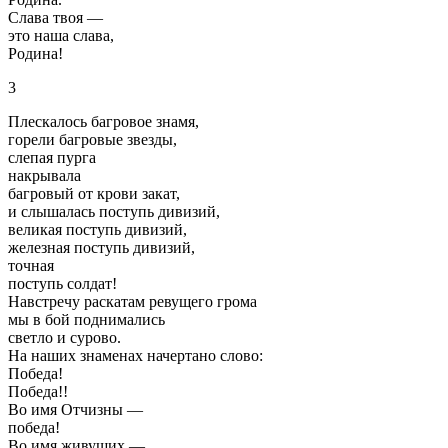
Слава твоя —
это наша слава,
Родина!
3
Плескалось багровое знамя,
горели багровые звезды,
слепая пурга
накрывала
багровый от крови закат,
и слышалась поступь дивизий,
великая поступь дивизий,
железная поступь дивизий,
точная
поступь солдат!
Навстречу раскатам ревущего грома
мы в бой поднимались
светло и сурово.
На наших знаменах начертано слово:
Победа!
Победа!!
Во имя Отчизны —
победа!
Во имя живущих —