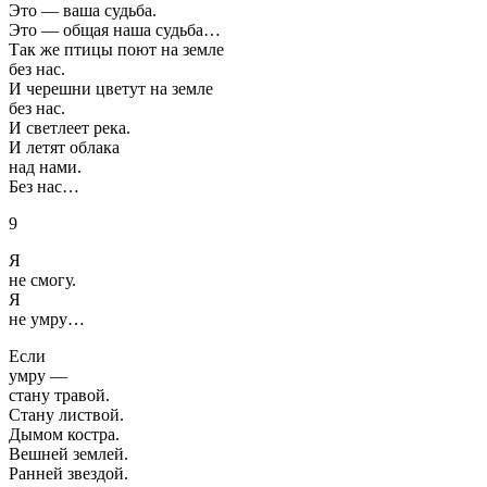
Это — ваша судьба.
Это — общая наша судьба…
Так же птицы поют на земле
без нас.
И черешни цветут на земле
без нас.
И светлеет река.
И летят облака
над нами.
Без нас…
9
Я
не смогу.
Я
не умру…
Если
умру —
стану травой.
Стану листвой.
Дымом костра.
Вешней землей.
Ранней звездой.