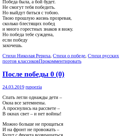
Победа была, а бой будет.
Не смогут тебя победить.
Но выйдут биться с тобою.
Твою прошлую жизнь прозревая,
сколько блестящих побед
и много горестных знаков я вижу.
Но победа тебе суждена,
если победу
захочешь.
Стихи Николая Рериха
,
Стихи о победе
,
Стихи русских
поэтов классиков
Прокомментировать
После победы
0 (0)
24.03.2019
rupoezia
Спать легли однажды дети –
Окна все затемнены.
А проснулись на рассвете –
В окнах свет – и нет войны!
Можно больше не прощаться
И на фронт не провожать –
Будут с фронта возвращаться,