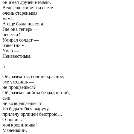
он имел друзей немало.
Ведь еще живет на свете
очень старенькая
мама.
А еще была невеста.
Где она теперь —
невеста?..
Умирал солдат —
известным.
Умер —
Неизвестным.
5
Ой, зачем ты, солнце красное,
все уходишь —
не прощаешься?
Ой, зачем с войны безрадостной,
сын,
не возвращаешься?
Из беды тебя я выручу,
прилечу орлицей быстрою…
Отзовись,
моя кровиночка!
Маленький.