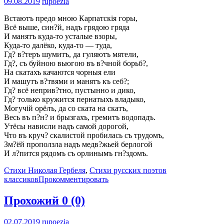
09.08.2019
rupoezia
Встаютъ предо мною Карпатскія горы,
Всё выше, син?й, надъ грядою гряда
И манятъ куда-то усталые взоры,
Куда-то далёко, куда-то — туда,
Гд? в?теръ шумитъ, да гуляютъ мятели,
Гд?, съ буйною вьюгою въ в?чной борьб?,
На скатахъ качаются чорныя ели
И машутъ в?твями и манятъ къ себ?;
Гд? всё неприв?тно, пустынно и дико,
Гд? только кружится пернатыхъ владыко,
Могучій орёлъ, да со ската на скатъ,
Весь въ п?н? и брызгахъ, гремитъ водопадъ.
Утёсы нависли надъ самой дорогой,
Что въ круч? скалистой пробилась съ трудомъ,
Зм?ёй проползла надъ медв?жьей берлогой
И л?пится рядомъ съ орлинымъ гн?здомъ.
Стихи Николая Гербеля
,
Стихи русских поэтов
классиков
Прокомментировать
Прохожий
0 (0)
02.07.2019
rupoezia