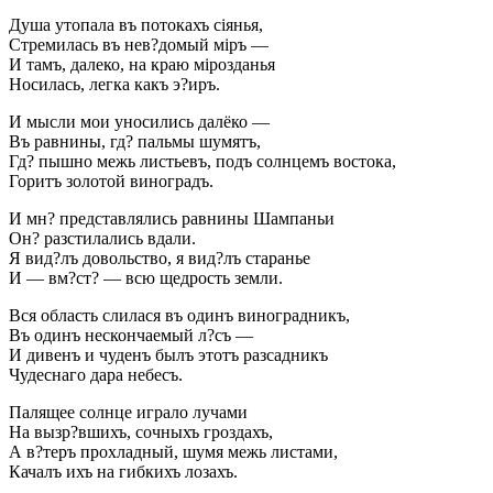
Душа утопала въ потокахъ сіянья,
Стремилась въ нев?домый міръ —
И тамъ, далеко, на краю мірозданья
Носилась, легка какъ э?иръ.
И мысли мои уносились далёко —
Въ равнины, гд? пальмы шумятъ,
Гд? пышно межь листьевъ, подъ солнцемъ востока,
Горитъ золотой виноградъ.
И мн? представлялись равнины Шампаньи
Он? разстилались вдали.
Я вид?лъ довольство, я вид?лъ старанье
И — вм?ст? — всю щедрость земли.
Вся область слилася въ одинъ виноградникъ,
Въ одинъ нескончаемый л?съ —
И дивенъ и чуденъ былъ этотъ разсадникъ
Чудеснаго дара небесъ.
Палящее солнце играло лучами
На вызр?вшихъ, сочныхъ гроздахъ,
А в?теръ прохладный, шумя межь листами,
Качалъ ихъ на гибкихъ лозахъ.