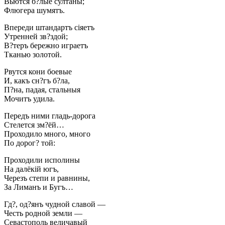
Вьются б?лые султаны;
Флюгера шумятъ.
Впереди штандартъ сіяетъ
Утренней зв?здой;
В?теръ бережно играетъ
Тканью золотой.
Рвутся кони боевые
И, какъ сн?гъ б?ла,
П?на, падая, стальныя
Мочитъ удила.
Передъ ними гладь-дорога
Стелется зм?ёй…
Проходило много, много
По дорог? той:
Проходили исполины
На далёкій югъ,
Черезъ степи и равнины,
За Лиманъ и Бугъ…
Гд?, од?янъ чудной славой —
Честь родной земли —
Севастополь величавый