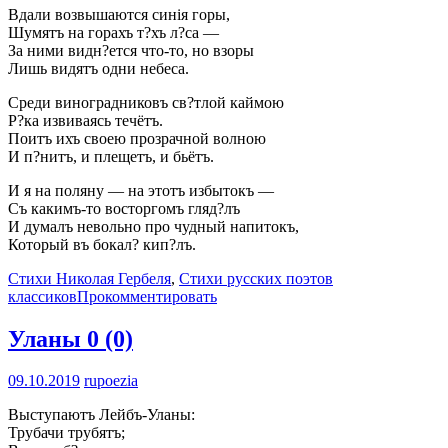
Вдали возвышаются синія горы,
Шумятъ на горахъ т?хъ л?са —
За ними видн?ется что-то, но взоры
Лишь видятъ одни небеса.
Среди виноградниковъ св?тлой каймою
Р?ка извиваясь течётъ.
Поитъ ихъ своею прозрачной волною
И п?нитъ, и плещетъ, и бьётъ.
И я на поляну — на этотъ избытокъ —
Съ какимъ-то восторгомъ гляд?лъ
И думалъ невольно про чудный напитокъ,
Который въ бокал? кип?лъ.
Стихи Николая Гербеля
,
Стихи русских поэтов
классиков
Прокомментировать
Уланы
0 (0)
09.10.2019
rupoezia
Выступаютъ Лейбъ-Уланы:
Трубачи трубятъ;