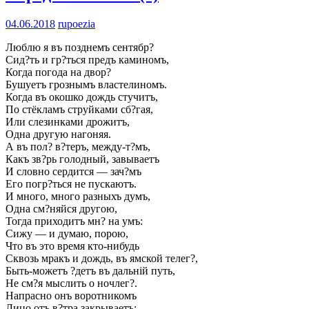
04.06.2018
rupoezia
Люблю я въ позднемъ сентябр?
Сид?ть и гр?ться предъ каминомъ,
Когда погода на двор?
Бушуетъ грознымъ властелиномъ.
Когда въ окошко дождь стучитъ,
По стёкламъ струйками сб?гая,
Или слезинками дрожитъ,
Одна другую нагоняя.
А въ пол? в?теръ, между-т?мъ,
Какъ зв?рь голодный, завываетъ
И словно сердится — зач?мъ
Его погр?ться не пускаютъ.
И много, много разныхъ думъ,
Одна см?няйся другою,
Тогда приходитъ мн? на умъ:
Сижу — и думаю, порою,
Что въ это время кто-нибудь
Сквозь мракъ и дождь, въ ямской телег?,
Быть-можетъ ?детъ въ дальній путь,
Не см?я мыслить о ночлег?.
Напрасно онъ воротникомъ
Лицо отъ в?тра закрываетъ;