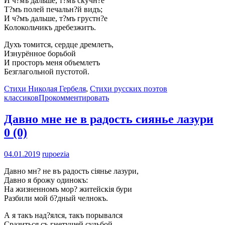
И ч?мъ дальше, т?мъ скучн?е
Т?мъ полей печальн?й видъ;
И ч?мъ дальше, т?мъ грустн?е
Колокольчикъ дребезжитъ.
Духъ томится, сердце дремлетъ,
Изнурённое борьбой
И просторъ меня объемлетъ
Безглагольной пустотой.
Стихи Николая Гербеля
,
Стихи русских поэтов
классиков
Прокомментировать
Давно мне не в радость сиянье лазури
0 (0)
04.01.2019
rupoezia
Давно мн? не въ радость сіянье лазури,
Давно я брожу одинокъ:
На жизненномъ мор? житейскія бури
Разбили мой б?дный челнокъ.
А я такъ над?ялся, такъ порывался
Сразиться съ гнетущей судьбой,