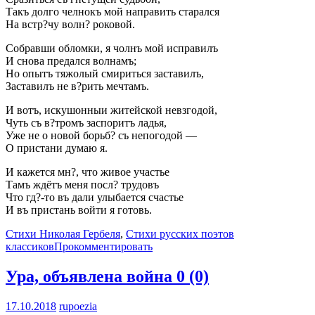
Такъ долго челнокъ мой направить старался
На встр?чу волн? роковой.
Собравши обломки, я чолнъ мой исправилъ
И снова предался волнамъ;
Но опытъ тяжолый смириться заставилъ,
Заставилъ не в?рить мечтамъ.
И вотъ, искушонныи житейской невзгодой,
Чуть съ в?тромъ заспоритъ ладья,
Уже не о новой борьб? съ непогодой —
О пристани думаю я.
И кажется мн?, что живое участье
Тамъ ждётъ меня посл? трудовъ
Что гд?-то въ дали улыбается счастье
И въ пристань войти я готовь.
Стихи Николая Гербеля
,
Стихи русских поэтов
классиков
Прокомментировать
Ура, объявлена война
0 (0)
17.10.2018
rupoezia