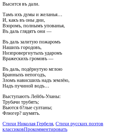
Высится въ дали.
Тамъ ихъ думы и желанья…
И, какъ въ оны дни,
Взоромъ, полнымъ упованья,
Въ даль глядятъ они —
Въ даль залитую пожаромъ
Нашихъ городовъ,
Низпровергнутыхъ ударомъ
Вражескихъ громовъ —
Въ даль, подёрнутую мглою
Бранныхъ непогодъ,
Зломъ нависшихъ надъ землёю,
Надъ пучиной водъ…
Выступаютъ Лейбъ-Уланы:
Трубачи трубятъ;
Вьются б?лые султаны;
Флюгер? шумятъ.
Стихи Николая Гербеля
,
Стихи русских поэтов
классиков
Прокомментировать