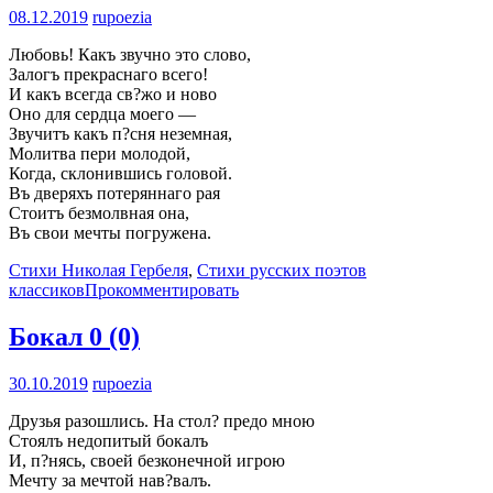
08.12.2019
rupoezia
Любовь! Какъ звучно это слово,
Залогъ прекраснаго всего!
И какъ всегда св?жо и ново
Оно для сердца моего —
Звучитъ какъ п?сня неземная,
Молитва пери молодой,
Когда, склонившись головой.
Въ дверяхъ потеряннаго рая
Стоитъ безмолвная она,
Въ свои мечты погружена.
Стихи Николая Гербеля
,
Стихи русских поэтов
классиков
Прокомментировать
Бокал
0 (0)
30.10.2019
rupoezia
Друзья разошлись. На стол? предо мною
Стоялъ недопитый бокалъ
И, п?нясь, своей безконечной игрою
Мечту за мечтой нав?валъ.