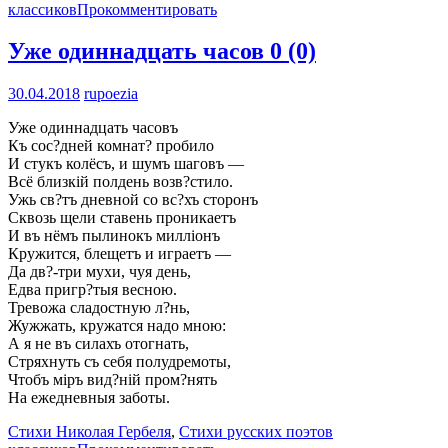
классиков
Прокомментировать
Уже одиннадцать часов
0 (0)
30.04.2018
rupoezia
Уже одиннадцать часовъ
Къ сос?дней комнат? пробило
И стукъ колёсъ, и шумъ шаговъ —
Всё близкій полдень возв?стило.
Ужь св?тъ дневной со вс?хъ сторонъ
Сквозь щели ставень проникаетъ
И въ нёмъ пылинокъ милліонъ
Кружится, блещетъ и играетъ —
Да дв?-три мухи, чуя день,
Едва пригр?тыя весною.
Тревожа сладостную л?нь,
Жужжать, кружатся надо мною:
А я не въ силахъ отогнать,
Стряхнуть съ себя полудремоты,
Чтобъ міръ вид?ній пром?нять
На ежедневныя заботы.
Стихи Николая Гербеля
,
Стихи русских поэтов