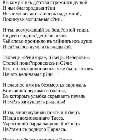
Къ кому я изъ д?тства стремился душой
И чьи благородныя т?ни
Незримо витаютъ теперь надо мной,
Покинувъ могильныя с?ни.
И ты, возмужавшій въ безв?стной тиши,
Людей сердцев?децъ великой.
Чьё слово проникло въ тайникъ ихъ души
И сд?лалось думъ ихъ владыкой.
Творецъ «Ревизора», п?вецъ; Вечеровъ».
Степей подн?провскихъ и С?чи;
Кто, полнъ вдохновенья, уже былъ готовъ
Начатъ величавыя р?чи —
И славное имя въ безсмертья скрижаль
Вписавшій чертами созданья,
Въ которомъ улыбка скрываетъ печаль
И см?хъ заглушаетъ рыданья!
И ты, многодумный поэтъ и п?вецъ
П?вца вдохновеннаго Тасса,
Украсившій барда лавровый в?нецъ
Цв?тами съ родного Парнаса.
Поэтъ и п?вецъ исполина Петра.