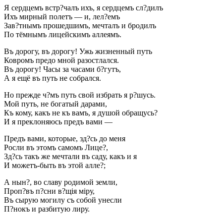
Я сердцемъ встр?чалъ ихъ, я сердцемъ сл?дилъ
Ихъ мирный полетъ — и, лел?емъ
Зав?тнымъ прошедшимъ, мечталъ и бродилъ
По тёмнымъ лицейскимъ аллеямъ.
Въ дорогу, въ дорогу! Ужь жизненный путь
Ковромъ предо мной разостлался.
Въ дорогу! Часы за часами б?гутъ,
А я ещё въ путь не собрался.
Но прежде ч?мъ путь свой избрать я р?шусь.
Мой путь, не богатый дарами,
Къ кому, какъ не къ вамъ, я душой обращусь?
И я преклоняюсь предъ вами —
Предъ вами, которые, зд?сь до меня
Росли въ этомъ самомъ Лице?,
Зд?сь такъ же мечтали въ саду, какъ и я
И можетъ-быть въ этой алле?;
А нын?, во славу родимой земли,
Проп?въ п?сни в?щія міру,
Въ сырую могилу съ собой унесли
П?нокъ и разбитую лиру.