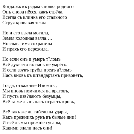
Когда-жь къ рядамъ полка родного
Онъ снова нёсся, какъ стр?ла,
Всегда съ клинка его стального
Струя кровавая текла.
Но и его взяла могила,
Земля холодная взяла….
Но слава имя сохранила
И прахъ его пережила.
Но если онъ и умеръ т?ломъ,
Всё духъ его въ насъ не умрётъ:
И если звукъ трубы предъ д?ломъ
Насъ вновь къ штандартамъ призовётъ,
Тогда, отважные Изюмцы,
Мы вновь помчимся на враговъ,
И пусть изв?даютъ безумцы,
Всё та же ль въ насъ играетъ кровь,
Всё такъ же ль гибельны удары,
Какъ прежнихъ рукъ въ былые дни!
И всё ль мы прежніе гусары,
Какими знали насъ они!