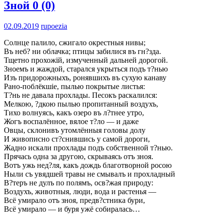
Зной
0 (0)
02.09.2019
rupoezia
Солнце палило, сжигало окрестныя нивы;
Въ неб? ни облачка; птицы забилися въ гн?зда.
Тщетно прохожій, измученный дальней дорогой.
Зноемъ и жаждой, старался укрыться подъ т?нью
Изъ придорожныхъ, ронявшихъ въ сухую канаву
Рано-поблёкшіе, пылью покрытые листья:
Т?нь не давала прохлады. Песокъ раскалился:
Мелкою, ?дкою пылью пропитанный воздухъ,
Тихо волнуясь, какъ озеро въ л?тнее утро,
Жогъ воспалённое, вялое т?ло — и даже
Овцы, склонивъ утомлённыя головы долу
И живописно ст?снившись у самой дороги,
Жадно искали прохлады подъ собственной т?нью.
Прячась одна за другою, скрываясь отъ зноя.
Вотъ ужь нед?ля, какъ дождь благотворной росою
Ныли съ увядшей травы не смывалъ и прохладный
В?теръ не дулъ по полямъ, осв?жая природу:
Воздухъ, животныя, люди, вода и растенья —
Всё умирало отъ зноя, предв?стника бури,
Всё умирало — и буря ужё собиралась…