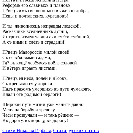
Реформъ его славныхъ и плановъ;
П?вецъ имъ свершоннаго въ жизни добра,
Невы и полтавскихъ кургановъ!
И ты, живописецъ неправды людской,
Расказчикъ вседневныхъ д?яній,
Интригъ измельчавшихъ и см?си см?шной,
А съ ними и слёзъ и страданій!
П?вецъ Малороссіи милой своей,
Съ ея в?ковыми садами,
Гд? въ кущ? черёмухъ поётъ соловей
И в?теръ играетъ листами.
П?вецъ ея неба, полей и л?совъ,
Съ крестами ея у дороги
Надъ прахомъ умершихъ въ пути чумаковъ,
Вдали отъ родимой берлоги!
Широкій путь жизни ужь манитъ давно
Меня на борьбу и тревогу.
Часы прозвучали — и такъ р?шено —
Въ дорогу, въ дорогу, въ дорогу!
Стихи Николая Гербеля
,
Стихи русских поэтов