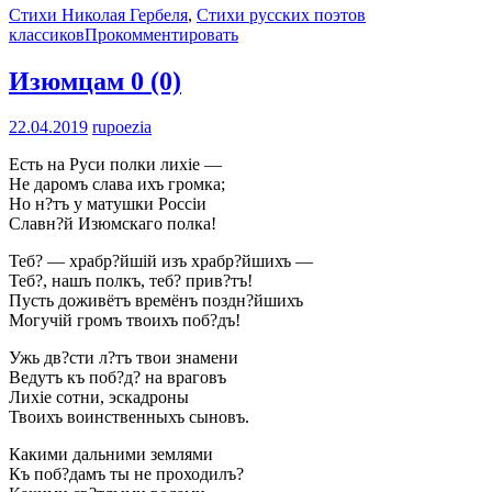
Стихи Николая Гербеля
,
Стихи русских поэтов
классиков
Прокомментировать
Изюмцам
0 (0)
22.04.2019
rupoezia
Есть на Руси полки лихіе —
Не даромъ слава ихъ громка;
Но н?тъ у матушки Россіи
Славн?й Изюмскаго полка!
Теб? — храбр?йшій изъ храбр?йшихъ —
Теб?, нашъ полкъ, теб? прив?тъ!
Пусть доживётъ времёнъ поздн?йшихъ
Могучій громъ твоихъ поб?дъ!
Ужь дв?сти л?тъ твои знамени
Ведутъ къ поб?д? на враговъ
Лихіе сотни, эскадроны
Твоихъ воинственныхъ сыновъ.
Какими дальними землями
Къ поб?дамъ ты не проходилъ?