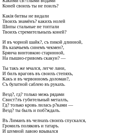
Какими св?тлыми водами
Коней своихъ ты не поилъ?
Какія битвы не видали
Твоихъ знамёнъ? какихъ нолей
Шипы стальные не топтали
Твоихъ стремительныхъ коней?
И въ чорной шайк?, съ пикой длинной,
Въ казачьемъ синемъ чекмен?,
Брянча винтовкою старинной,
На пышно-гривомъ скакун? —
Ты такъ же мчался, легче лани,
И билъ враговъ въ своихъ степяхъ,
Какъ и въ червонномъ доломан?,
Съ булатной саблею въ рукахъ.
Везд?, гд? только межь рядами
Свист?лъ губительный металлъ,
Гд? только кровь лилась р?ками —
Везд? ты былъ и поб?ждалъ.
Въ Лиманъ въ челнахъ своихъ спускался,
Громилъ поляковъ и татаръ.
И шумной лавою врывался