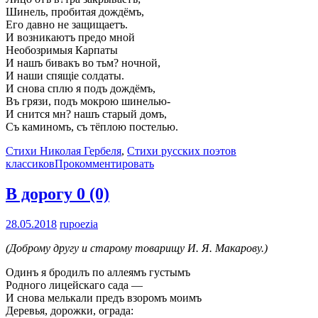
Шинель, пробитая дождёмъ,
Его давно не защищаетъ.
И возникаютъ предо мной
Необозримыя Карпаты
И нашъ бивакъ во тьм? ночной,
И наши спящіе солдаты.
И снова сплю я подъ дождёмъ,
Въ грязи, подъ мокрою шинелью-
И снится мн? нашъ старый домъ,
Съ каминомъ, съ тёплою постелью.
Стихи Николая Гербеля
,
Стихи русских поэтов
классиков
Прокомментировать
В дорогу
0 (0)
28.05.2018
rupoezia
(Доброму другу и старому товарищу И. Я. Макарову.)
Одинъ я бродилъ по аллеямъ густымъ
Родного лицейскаго сада —
И снова мелькали предъ взоромъ моимъ
Деревья, дорожки, ограда: