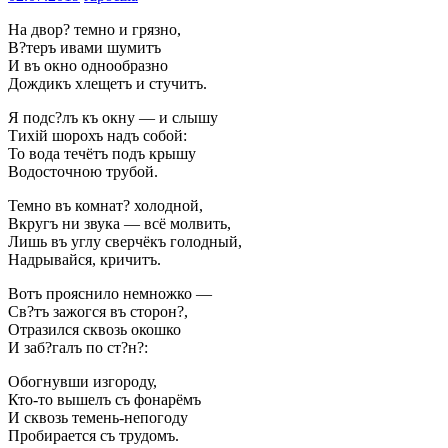
На двор? темно и грязно,
В?теръ ивами шумитъ
И въ окно однообразно
Дождикъ хлещетъ и стучитъ.
Я подс?лъ къ окну — и слышу
Тихій шорохъ надъ собой:
То вода течётъ подъ крышу
Водосточною трубой.
Темно въ комнат? холодной,
Вкругъ ни звука — всё молвить,
Лишь въ углу сверчёкъ голодный,
Надрывайся, кричитъ.
Вотъ прояснило немножко —
Св?тъ зажогся въ сторон?,
Отразился сквозь окошко
И заб?галъ по ст?н?:
Обогнувши изгороду,
Кто-то вышелъ съ фонарёмъ
И сквозь темень-непогоду
Пробирается съ трудомъ.