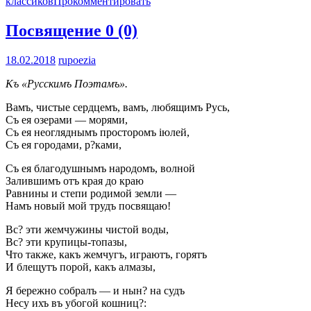
классиков
Прокомментировать
Посвящение
0 (0)
18.02.2018
rupoezia
Къ «Русскимъ Поэтамъ».
Вамъ, чистые сердцемъ, вамъ, любящимъ Русь,
Съ ея озерами — морями,
Съ ея неогляднымъ просторомъ іюлей,
Съ ея городами, р?ками,
Съ ея благодушнымъ народомъ, волной
Залившимъ отъ края до краю
Равнины и степи родимой земли —
Намъ новый мой трудъ посвящаю!
Вс? эти жемчужины чистой воды,
Вс? эти крупицы-топазы,
Что также, какъ жемчугъ, играютъ, горятъ
И блещутъ порой, какъ алмазы,
Я бережно собралъ — и нын? на судъ
Несу ихъ въ убогой кошниц?: