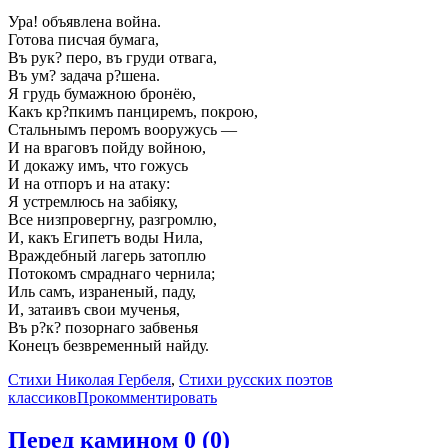
Ура! объявлена война.
Готова писчая бумага,
Въ рук? перо, въ груди отвага,
Въ ум? задача р?шена.
Я грудь бумажною бронёю,
Какъ кр?пкимъ панциремъ, покрою,
Стальнымъ перомъ вооружусь —
И на враговъ пойду войною,
И докажу имъ, что гожусь
И на отпоръ и на атаку:
Я устремлюсь на забіяку,
Все низпровергну, разгромлю,
И, какъ Египетъ воды Нила,
Враждебный лагерь затоплю
Потокомъ смраднаго чернила;
Иль самъ, израненый, паду,
И, затаивъ свои мученья,
Въ р?к? позорнаго забвенья
Конецъ безвременный найду.
Стихи Николая Гербеля
,
Стихи русских поэтов
классиков
Прокомментировать
Перед камином
0 (0)