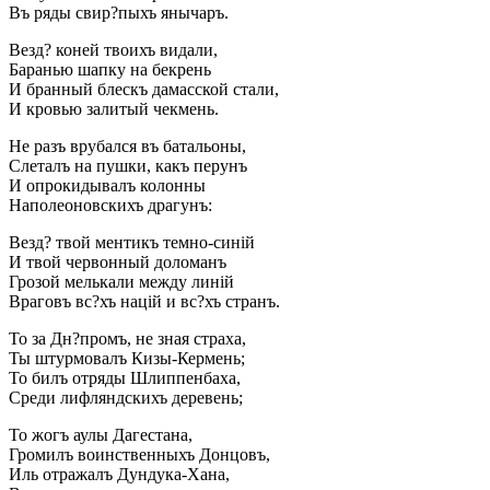
Въ ряды свир?пыхъ янычаръ.
Везд? коней твоихъ видали,
Баранью шапку на бекрень
И бранный блескъ дамасской стали,
И кровью залитый чекмень.
Не разъ врубался въ батальоны,
Слеталъ на пушки, какъ перунъ
И опрокидывалъ колонны
Наполеоновскихъ драгунъ:
Везд? твой ментикъ темно-синій
И твой червонный доломанъ
Грозой мелькали между линій
Враговъ вс?хъ націй и вс?хъ странъ.
То за Дн?промъ, не зная страха,
Ты штурмовалъ Кизы-Кермень;
То билъ отряды Шлиппенбаха,
Среди лифляндскихъ деревень;
То жогъ аулы Дагестана,
Громилъ воинственныхъ Донцовъ,
Иль отражалъ Дундука-Хана,