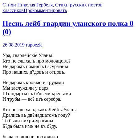
Стихи Николая Гербеля
,
Стихи русских поэтов
классиков
Прокомментировать
Песнь лейб-гвардии уланского полка
0
(0)
26.08.2019
rupoezia
Ура, гвардейскіе Уланы!
Кто не слыхалъ про молодцовъ?
Не даромъ помнятъ басурманы
Про нашихъ д?довъ и отцовъ.
Не даромъ кровью и трудами
Мы заслужили у царя
Штандарты съ б?лыми крестами
И трубы — вс? изъ серебра.
Кто не слыхалъ, какъ Лейбъ-Уланы
Дрались въ дв?надцатомъ году?
То были вихри-ураганы:
Б?да была имъ не въ б?ду.
Бывало, дня не проходило,