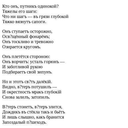
Кто онъ, путникъ одинокой?
Тяжелы его шаги:
Что ни шагъ — въ грязи глубокой
Тяжко вязнутъ сапоги.
Онъ ступаетъ осторожно,
Осв?щённый фонарёмъ;
Онъ тоскливо и тревожно
Озирается кругомъ.
Онъ плетётся стороною:
Онъ ворчитъ: усталъ горюнъ —
И заботливой рукою
Подбираетъ свой зипунъ.
Но и этотъ св?тъ далёкій.
Видно, в?теръ потушилъ —
И окрестность мракъ глубокій
Снова залилъ, затопилъ.
В?теръ стонетъ, в?теръ злится,
Дождикъ въ стёкла такъ и бьётъ
И лишь слышно, какъ бранится
Запоздалый п?шеходъ.