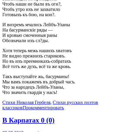
Чтобъ наши не были въ огн?,
Чтобъ утро ихъ не захватило
Готовыхъ къ бою, на кон?.
И вихремъ мчались Лейбъ-Уланы
На басурманскіе ряды —
И кровью смоченныя раны
Обозначали ихъ сл?ды.
Хотя теперь межь нашихъ хватовъ
Не видно прежнихъ стариковъ.
Но въ ихъ преемникахъ-собратахъ
Всё тотъ же духъ, всё та же кровь.
Такъ выступайте жь, басурманы!
Мы вамъ покажемъ въ добрый часъ.
Что за народецъ Лейбъ-Уланы,
Что значить гвардія у насъ!
Стихи Николая Гербеля
,
Стихи русских поэтов
классиков
Прокомментировать
В Карпатах
0 (0)