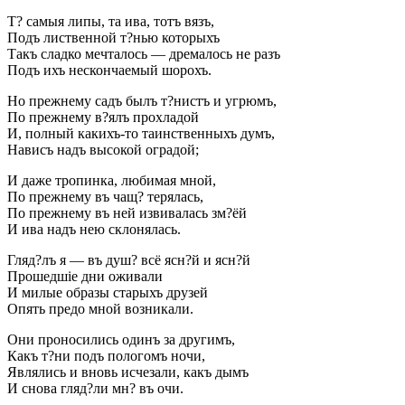
Т? самыя липы, та ива, тотъ вязъ,
Подъ лиственной т?нью которыхъ
Такъ сладко мечталось — дремалось не разъ
Подъ ихъ нескончаемый шорохъ.
Но прежнему садъ былъ т?нистъ и угрюмъ,
По прежнему в?ялъ прохладой
И, полный какихъ-то таинственныхъ думъ,
Нависъ надъ высокой оградой;
И даже тропинка, любимая мной,
По прежнему въ чащ? терялась,
По прежнему въ ней извивалась зм?ёй
И ива надъ нею склонялась.
Гляд?лъ я — въ душ? всё ясн?й и ясн?й
Прошедшіе дни оживали
И милые образы старыхъ друзей
Опять предо мной возникали.
Они проносились одинъ за другимъ,
Какъ т?ни подъ пологомъ ночи,
Являлись и вновь исчезали, какъ дымъ
И снова гляд?ли мн? въ очи.