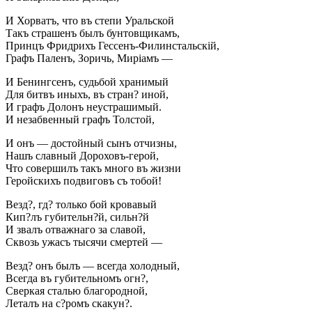
И Хорватъ, что въ степи Уральской
Такъ страшенъ былъ бунтовщикамъ,
Принцъ Фридрихъ Гессенъ-Филинстальскій,
Графъ Паленъ, Зоричь, Миріамъ —
И Бенингсенъ, судьбой хранимый
Для битвъ иныхъ, въ стран? иной,
И графъ Долонъ неустрашимый.
И незабвенный графъ Толстой,
И онъ — достойный сынъ отчизны,
Нашъ славный Дороховъ-герой,
Что совершилъ такъ много въ жизни
Геройскихъ подвиговъ съ тобой!
Везд?, гд? только бой кровавый
Кип?лъ губительн?й, сильн?й
И звалъ отважнаго за славой,
Сквозь ужасъ тысячи смертей —
Везд? онъ былъ — всегда холодный,
Всегда въ губительномъ огн?,
Сверкая сталью благородной,
Леталъ на с?ромъ скакун?.