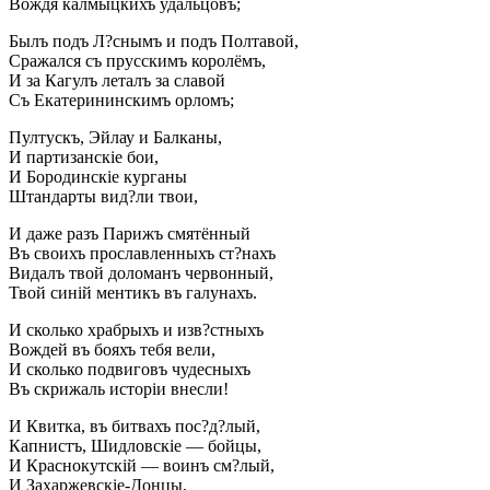
Вождя калмыцкихъ удальцовъ;
Былъ подъ Л?снымъ и подъ Полтавой,
Сражался съ прусскимъ королёмъ,
И за Кагулъ леталъ за славой
Съ Екатерининскимъ орломъ;
Пултускъ, Эйлау и Балканы,
И партизанскіе бои,
И Бородинскіе курганы
Штандарты вид?ли твои,
И даже разъ Парижъ смятённый
Въ своихъ прославленныхъ ст?нахъ
Видалъ твой доломанъ червонный,
Твой синій ментикъ въ галунахъ.
И сколько храбрыхъ и изв?стныхъ
Вождей въ бояхъ тебя вели,
И сколько подвиговъ чудесныхъ
Въ скрижаль исторіи внесли!
И Квитка, въ битвахъ пос?д?лый,
Капнистъ, Шидловскіе — бойцы,
И Краснокутскій — воинъ см?лый,
И Захаржевскіе-Донцы,