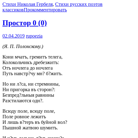
Стихи Николая Гербеля
,
Стихи русских поэтов
классиков
Прокомментировать
Простор
0 (0)
02.04.2019
rupoezia
(Я. П. Полонскому.)
Кони мчатъ, гремитъ телега,
Колокольчикъ дребезжитъ:
Отъ ночлега до ночлега
Путь навстр?чу мн? б?житъ.
Но ни л?са, ни стремнины,
Ни пригорка въ сторон?:
Безпред?льныя равнины
Разстилаются одн?.
Всюду поле, всюду поле,
Поле ровное лежитъ
И лишь в?теръ въ буйной вол?
Пышной жатвою шумитъ.