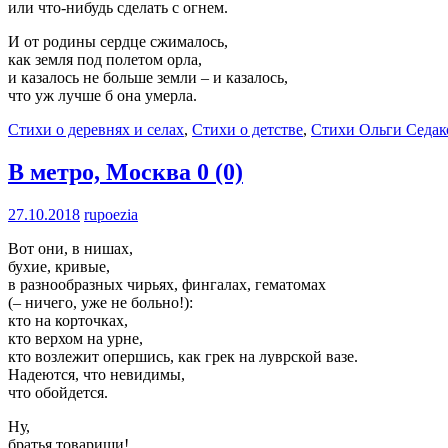
или что-нибудь сделать с огнем.
И от родины сердце сжималось,
как земля под полетом орла,
и казалось не больше земли – и казалось,
что уж лучше б она умерла.
Стихи о деревнях и селах
,
Стихи о детстве
,
Стихи Ольги Седак
В метро, Москва
0 (0)
27.10.2018
rupoezia
Вот они, в нишах,
бухие, кривые,
в разнообразных чирьях, фингалах, гематомах
(– ничего, уже не больно!):
кто на корточках,
кто верхом на урне,
кто возлежит опершись, как грек на луврской вазе.
Надеются, что невидимы,
что обойдется.
Ну,
братья товарищи!