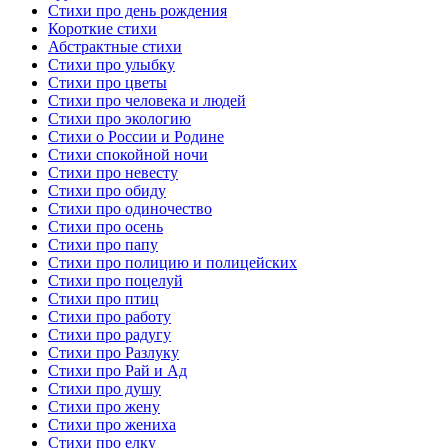
Стихи про день рождения
Короткие стихи
Абстрактные стихи
Стихи про улыбку
Стихи про цветы
Стихи про человека и людей
Стихи про экологию
Стихи о России и Родине
Стихи спокойной ночи
Стихи про невесту
Стихи про обиду
Стихи про одиночество
Стихи про осень
Стихи про папу
Стихи про полицию и полицейских
Стихи про поцелуй
Стихи про птиц
Стихи про работу
Стихи про радугу
Стихи про Разлуку
Стихи про Рай и Ад
Стихи про душу
Стихи про жену
Стихи про жениха
Стихи про елку