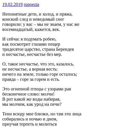
19.02.2019
rupoezia
Непонятные дети, и холод, и пряжа,
конский след и неведомый снег
говорили: у вас – мы не знаем, у нас же
восемнадцатый, кажется, век.
И сейчас я подумать робею,
как посмотрит глазами пещер
тридесятое царство, страна Берендея
и несчастье, несчастье без мер.
О, такое несчастье, что это, казалось,
не несчастье, а верная весть:
ничего на земле, только горе осталось;
правда – горе за горем и есть.
Это огненной птицы с узорами рая
бесконечное слово: молчи!
В рот какой же воды набирая,
мы молчим, как урод на печи?
Тени всюду мне близки, но там эти лица
собирались и ночью и днем,
приучая терпеть и молиться