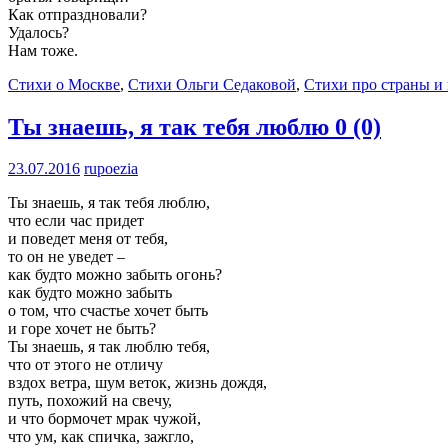
Как отпраздновали?
Удалось?
Нам тоже.
Стихи о Москве
,
Стихи Ольги Седаковой
,
Стихи про страны и 
Ты знаешь, я так тебя люблю
0 (0)
23.07.2016
rupoezia
Ты знаешь, я так тебя люблю,
что если час придет
и поведет меня от тебя,
то он не уведет –
как будто можно забыть огонь?
как будто можно забыть
о том, что счастье хочет быть
и горе хочет не быть?
Ты знаешь, я так люблю тебя,
что от этого не отличу
вздох ветра, шум веток, жизнь дождя,
путь, похожий на свечу,
и что бормочет мрак чужой,
что ум, как спичка, зажгло,