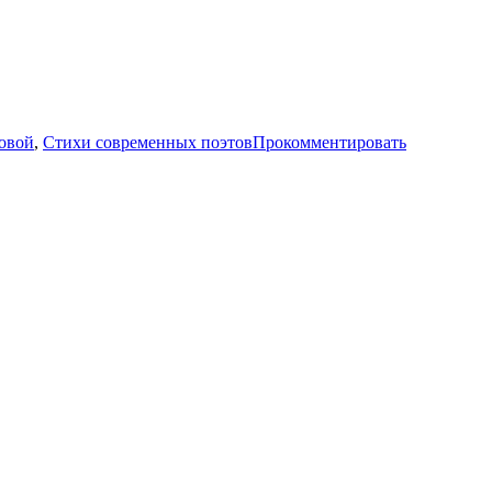
овой
,
Стихи современных поэтов
Прокомментировать