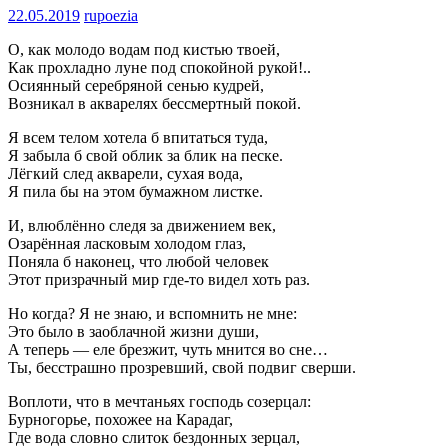
22.05.2019
rupoezia
О, как молодо водам под кистью твоей,
Как прохладно луне под спокойной рукой!..
Осиянный серебряной сенью кудрей,
Возникал в акварелях бессмертный покой.
Я всем телом хотела б впитаться туда,
Я забыла б свой облик за блик на песке.
Лёгкий след акварели, сухая вода,
Я пила бы на этом бумажном листке.
И, влюблённо следя за движением век,
Озарённая ласковым холодом глаз,
Поняла б наконец, что любой человек
Этот призрачный мир где-то видел хоть раз.
Но когда? Я не знаю, и вспомнить не мне:
Это было в заоблачной жизни души,
А теперь — еле брезжит, чуть мнится во сне…
Ты, бесстрашно прозревший, свой подвиг сверши.
Воплоти, что в мечтаньях господь созерцал:
Бурногорье, похожее на Карадаг,
Где вода словно слиток бездонных зерцал,