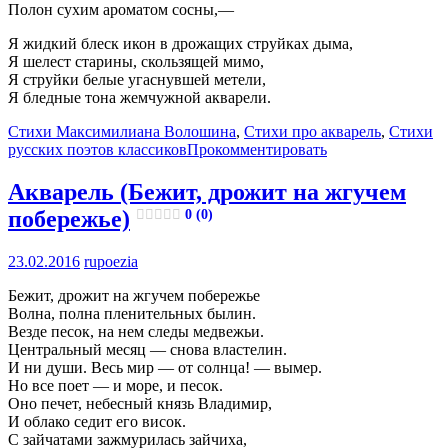
Полон сухим ароматом сосны,—
Я жидкий блеск икон в дрожащих струйках дыма,
Я шелест старины, скользящей мимо,
Я струйки белые угаснувшей метели,
Я бледные тона жемчужной акварели.
Стихи Максимилиана Волошина
,
Стихи про акварель
,
Стихи
русских поэтов классиков
Прокомментировать
Акварель (Бежит, дрожит на жгучем
побережье)
0 (0)
23.02.2016
rupoezia
Бежит, дрожит на жгучем побережье
Волна, полна пленительных былин.
Везде песок, на нем следы медвежьи.
Центральный месяц — снова властелин.
И ни души. Весь мир — от солнца! — вымер.
Но все поет — и море, и песок.
Оно печет, небесный князь Владимир,
И облако седит его висок.
С зайчатами зажмурилась зайчиха,