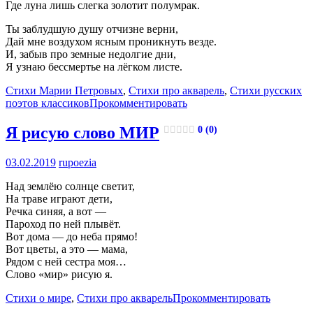
Где луна лишь слегка золотит полумрак.
Ты заблудшую душу отчизне верни,
Дай мне воздухом ясным проникнуть везде.
И, забыв про земные недолгие дни,
Я узнаю бессмертье на лёгком листе.
Стихи Марии Петровых
,
Стихи про акварель
,
Стихи русских
поэтов классиков
Прокомментировать
Я рисую слово МИР
0 (0)
03.02.2019
rupoezia
Над землёю солнце светит,
На траве играют дети,
Речка синяя, а вот —
Пароход по ней плывёт.
Вот дома — до неба прямо!
Вот цветы, а это — мама,
Рядом с ней сестра моя…
Слово «мир» рисую я.
Стихи о мире
,
Стихи про акварель
Прокомментировать