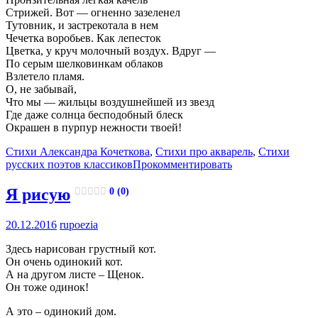
Стрижей. Вот — огненно зазеленел
Тутовник, и застрекотала в нем
Чечетка воробьев. Как лепесток
Цветка, у круч молочный воздух. Вдруг —
По серым шелковинкам облаков
Взлетело пламя.
О, не забывай,
Что мы — жильцы воздушнейшей из звезд
Где даже солнца бесподобный блеск
Окрашен в пурпур нежности твоей!
Стихи Александра Кочеткова
,
Стихи про акварель
,
Стихи
русских поэтов классиков
Прокомментировать
Я рисую
0 (0)
20.12.2016
rupoezia
Здесь нарисован грустный кот.
Он очень одинокий кот.
А на другом листе – Щенок.
Он тоже одинок!
А это – одинокий дом.