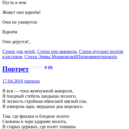
Пусть в нем
Живут они вдвоём!
Они не уживутся:
Вдвоём
Они дерутся!..
Стихи для детей
,
Стихи про акварель
,
Стихи русских поэтов
классиков
,
Стихи Эммы Мошковской
Прокомментировать
Портрет
0 (0)
17.04.2016
rupoezia
Я вся — тона жемчужной акварели,
Я бледный стебель ландыша лесного,
Я легкость стройная обвисшей мягкой ели,
Я изморозь зари, мерцанье дна морского.
Там, где фиалки и бледное золото
Скованы в зори ударами молота,
В старых церквах, где полет тишины