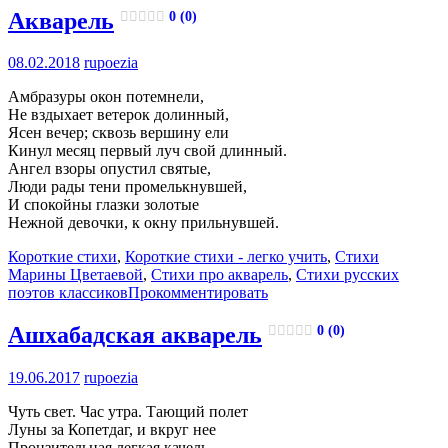
Акварель
0 (0)
08.02.2018
rupoezia
Амбразуры окон потемнели,
Не вздыхает ветерок долинный,
Ясен вечер; сквозь вершину ели
Кинул месяц первый луч свой длинный.
Ангел взоры опустил святые,
Люди рады тени промелькнувшей,
И спокойны глазки золотые
Нежной девочки, к окну прильнувшей.
Короткие стихи
,
Короткие стихи - легко учить
,
Стихи
Марины Цветаевой
,
Стихи про акварель
,
Стихи русских
поэтов классиков
Прокомментировать
Ашхабадская акварель
0 (0)
19.06.2017
rupoezia
Чуть свет. Час утра. Тающий полет
Луны за Копетдаг, и вкруг нее
Пронзительная легкая качель