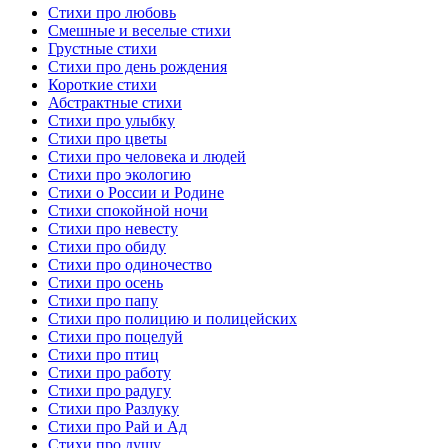
Стихи про любовь
Смешные и веселые стихи
Грустные стихи
Стихи про день рождения
Короткие стихи
Абстрактные стихи
Стихи про улыбку
Стихи про цветы
Стихи про человека и людей
Стихи про экологию
Стихи о России и Родине
Стихи спокойной ночи
Стихи про невесту
Стихи про обиду
Стихи про одиночество
Стихи про осень
Стихи про папу
Стихи про полицию и полицейских
Стихи про поцелуй
Стихи про птиц
Стихи про работу
Стихи про радугу
Стихи про Разлуку
Стихи про Рай и Ад
Стихи про душу