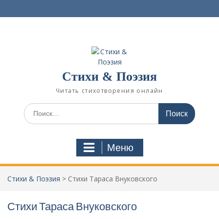
П
е
р
е
й
т
и
Стихи & Поэзия
к
с
Читать стихотворения онлайн
о
д
И
е
с
р
к
ж
а
Меню
и
т
м
ь
о
:
Стихи & Поэзия
>
Стихи Тараса Внуковского
м
у
Стихи Тараса Внуковского