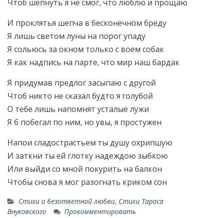
Чтоб шепнуть я не смог, что люблю и прощаю
И проклятья шепча в бесконечном бреду
Я лишь светом луны на порог упаду
Я сольюсь за окном только с воем собак
Я как надпись на парте, что мир наш бардак
Я придумав предлог засыпаю с другой
Чтоб никто не сказал будто я голубой
О тебе лишь напомнят усталые лужи
Я б побегал по ним, но увы, я простужен
Напои сладострастьем ты душу охрипшую
И заткни ты ей глотку надеждою зыбкою
Или выйди со мной покурить на балкон
Чтобы снова я мог разогнать криком сон
Стихи о безответной любви
,
Стихи Тараса
Внуковского
Прокомментировать