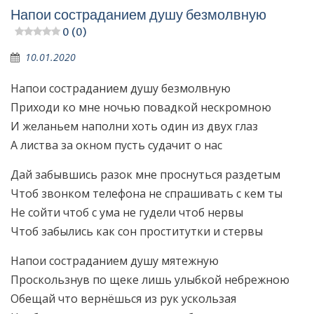
Напои состраданием душу безмолвную
0 (0)
10.01.2020
Напои состраданием душу безмолвную
Приходи ко мне ночью повадкой нескромною
И желаньем наполни хоть один из двух глаз
А листва за окном пусть судачит о нас
Дай забывшись разок мне проснуться раздетым
Чтоб звонком телефона не спрашивать с кем ты
Не сойти чтоб с ума не гудели чтоб нервы
Чтоб забылись как сон проститутки и стервы
Напои состраданием душу мятежную
Проскользнув по щеке лишь улыбкой небрежною
Обещай что вернёшься из рук ускользая