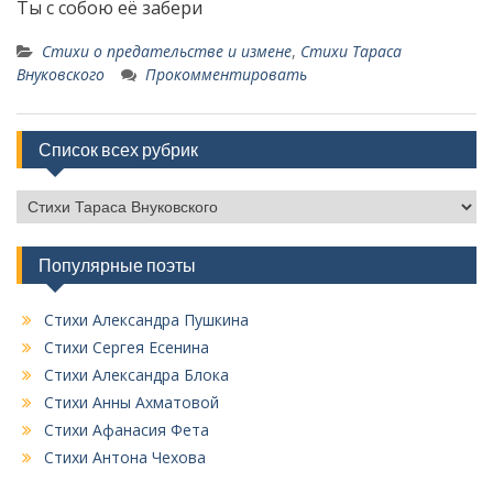
Ты с собою её забери
Стихи о предательстве и измене
,
Стихи Тараса
Внуковского
Прокомментировать
Список всех рубрик
С
п
и
Популярные поэты
с
о
к
Стихи Александра Пушкина
в
Стихи Сергея Есенина
с
Стихи Александра Блока
е
Стихи Анны Ахматовой
х
Стихи Афанасия Фета
р
у
Стихи Антона Чехова
б