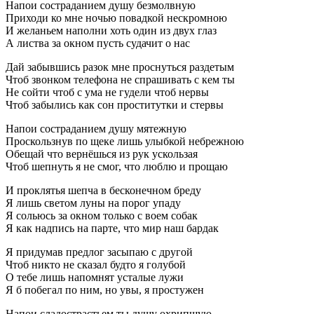
Напои состраданием душу безмолвную
Приходи ко мне ночью повадкой нескромною
И желаньем наполни хоть один из двух глаз
А листва за окном пусть судачит о нас
Дай забывшись разок мне проснуться раздетым
Чтоб звонком телефона не спрашивать с кем ты
Не сойти чтоб с ума не гудели чтоб нервы
Чтоб забылись как сон проститутки и стервы
Напои состраданием душу мятежную
Проскользнув по щеке лишь улыбкой небрежною
Обещай что вернёшься из рук ускользая
Чтоб шепнуть я не смог, что люблю и прощаю
И проклятья шепча в бесконечном бреду
Я лишь светом луны на порог упаду
Я сольюсь за окном только с воем собак
Я как надпись на парте, что мир наш бардак
Я придумав предлог засыпаю с другой
Чтоб никто не сказал будто я голубой
О тебе лишь напомнят усталые лужи
Я б побегал по ним, но увы, я простужен
Напои сладострастьем ты душу охрипшую