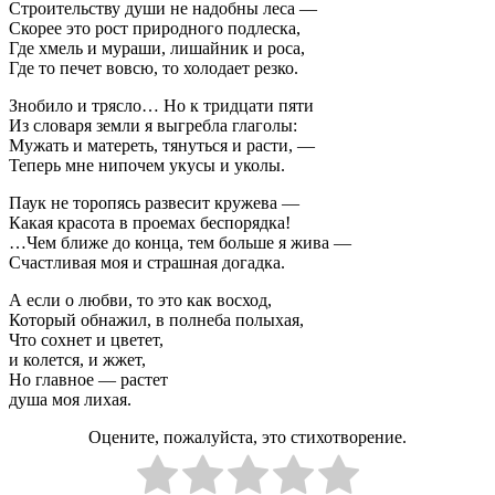
Строительству души не надобны леса —
Скорее это рост природного подлеска,
Где хмель и мураши, лишайник и роса,
Где то печет вовсю, то холодает резко.
Знобило и трясло… Но к тридцати пяти
Из словаря земли я выгребла глаголы:
Мужать и матереть, тянуться и расти, —
Теперь мне нипочем укусы и уколы.
Паук не торопясь развесит кружева —
Какая красота в проемах беспорядка!
…Чем ближе до конца, тем больше я жива —
Счастливая моя и страшная догадка.
А если о любви, то это как восход,
Который обнажил, в полнеба полыхая,
Что сохнет и цветет,
и колется, и жжет,
Но главное — растет
душа моя лихая.
Оцените, пожалуйста, это стихотворение.