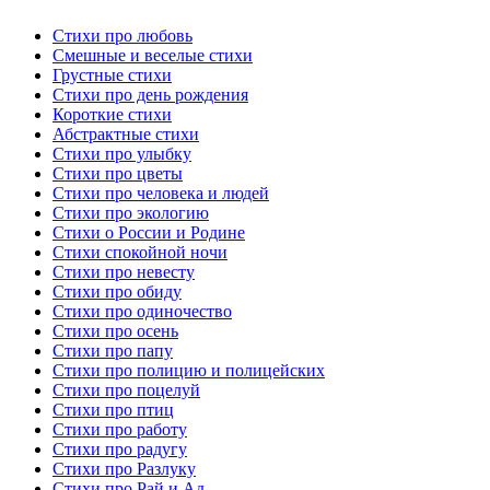
Стихи про любовь
Смешные и веселые стихи
Грустные стихи
Стихи про день рождения
Короткие стихи
Абстрактные стихи
Стихи про улыбку
Стихи про цветы
Стихи про человека и людей
Стихи про экологию
Стихи о России и Родине
Стихи спокойной ночи
Стихи про невесту
Стихи про обиду
Стихи про одиночество
Стихи про осень
Стихи про папу
Стихи про полицию и полицейских
Стихи про поцелуй
Стихи про птиц
Стихи про работу
Стихи про радугу
Стихи про Разлуку
Стихи про Рай и Ад