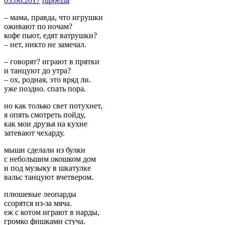
03.06.2017
rupoezia
– мама, правда, что игрушки
оживают по ночам?
кофе пьют, едят ватрушки?
– нет, никто не замечал.
– говорят? играют в прятки
и танцуют до утра?
– ох, родная, это вряд ли.
уже поздно. спать пора.
но как только свет потухнет,
я опять смотреть пойду,
как мои друзья на кухне
затевают чехарду.
мыши сделали из булки
с небольшим окошком дом
и под музыку в шкатулке
вальс танцуют вчетвером.
плюшевые леопарды
ссорятся из-за мяча.
еж с котом играют в нарды,
громко фишками стуча.